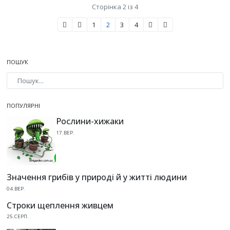
Сторінка 2 із 4
1
2
3
4
ПОШУК
Type 2 or more characters for results.
ПОПУЛЯРНІ
Рослини-хижаки
17.ВЕР.
Значення грибів у природі й у житті людини
04.ВЕР.
Строки щеплення живцем
25.СЕРП.