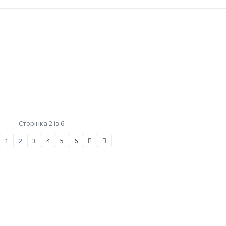
Сторінка 2 із 6
1
2
3
4
5
6