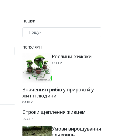
ПОШУК
Type 2 or more characters for results.
ПОПУЛЯРНІ
Рослини-хижаки
17.ВЕР.
Значення грибів у природі й у
житті людини
04.ВЕР.
Строки щеплення живцем
25.СЕРП.
Умови вирощування
печериць