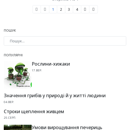
1
2
3
4
ПОШУК
Type 2 or more characters for results.
ПОПУЛЯРНІ
Рослини-хижаки
17.ВЕР.
Значення грибів у природі й у житті людини
04.ВЕР.
Строки щеплення живцем
25.СЕРП.
Умови вирощування печериць