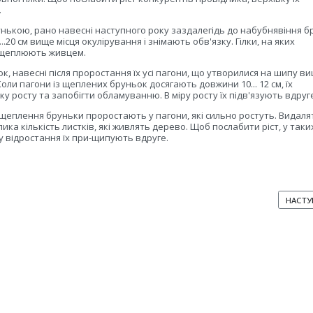
.
рунькою, рано навесні наступного року заздалегідь до набубнявіння 
...20 см вище місця окулірування і знімають обв'язку. Гілки, на яких
рещеплюють живцем.
к, навесні після проростання їх усі пагони, що утворилися на шипу ви
оли пагони із щеплених бруньок досягають довжини 10... 12 см, їх
 росту та запобігти обламуванню. В міру росту їх підв'язують вдруг
еплення бруньки проростають у пагони, які сильно ростуть. Видалят
лика кількість листків, які живлять дерево. Щоб послабити ріст, у таки
ру відростання їх при-щипують вдруге.
ВАМИ НА ДРУГИЙ РІК
НАСТУ
НАСТУ