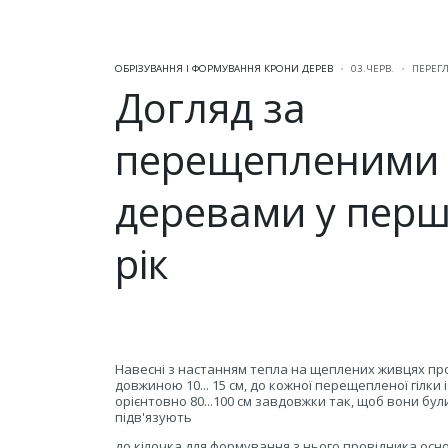
ОБРІЗУВАННЯ І ФОРМУВАННЯ КРОНИ ДЕРЕВ
03.ЧЕРВ.
ПЕРЕГЛ
Догляд за
перещепленими
деревами у пер
рік
Навесні з настанням тепла на щеплених живцях про
довжиною 10... 15 см, до кожної перещепленої гілк
орієнтовно 80...100 см завдовжки так, щоб вони бу
підв'язують
до кілочка для формування з нього провідника основ