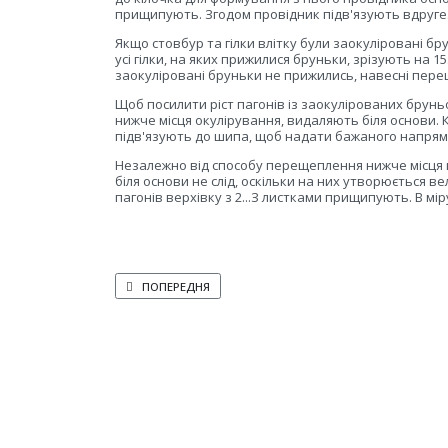
прищипують. Згодом провідник підв'язують вдруге
Якщо стовбур та гілки влітку були заокуліровані б
усі гілки, на яких прижилися бруньки, зрізують на 15
заокуліровані бруньки не прижились, навесні пе
Щоб посилити ріст пагонів із заокулірованих бруньо
нижче місця окулірування, видаляють біля основи. К
підв'язують до шипа, щоб надати бажаного напрямку
Незалежно від способу перещеплення нижче місця щ
біля основи не слід, оскільки на них утворюється ве
пагонів верхівку з 2...З листками прищипують. В мі
ПОПЕРЕДНЯ СТАТТЯ: ДОГЛЯД ЗА ПЕРЕЩЕПЛЕНИМИ ДЕРЕ
ПОПЕРЕДНЯ