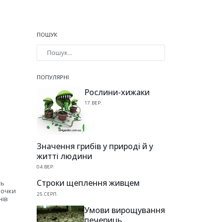
ПОШУК
Type 2 or more characters for results.
ПОПУЛЯРНІ
Рослини-хижаки
17.ВЕР.
Значення грибів у природі й у
житті людини
04.ВЕР.
Строки щеплення живцем
ть
лочки
25.СЕРП.
нів
Умови вирощування
печериць