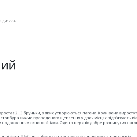
ЯДИ: 2956
ший
ростає 2...З бруньки, з яких утворюються пагони. Коли вони виросту
и і стовбура нижче проведеного щеплення у двох місцях підв'язують кі
ли подовженням основної гілки. Один з верхніх добре розвинутих паго
ної гілки. Щоб послабити ріст конкурентів провідника, верхівку їх