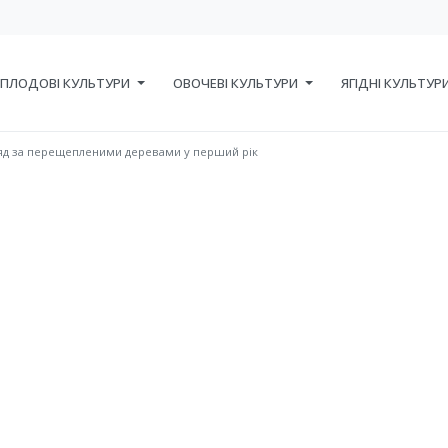
ПЛОДОВІ КУЛЬТУРИ
ОВОЧЕВІ КУЛЬТУРИ
ЯГІДНІ КУЛЬТУР
яд за перещепленими деревами у перший рік