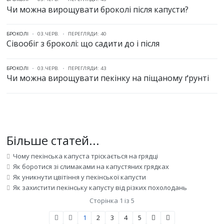
Чи можна вирощувати броколі після капусти?
БРОКОЛІ
03.ЧЕРВ.
ПЕРЕГЛЯДИ: 40
Сівообіг з броколі: що садити до і після
БРОКОЛІ
03.ЧЕРВ.
ПЕРЕГЛЯДИ: 43
Чи можна вирощувати пекінку на піщаному ґрунті
Більше статей...
Чому пекінська капуста тріскається на грядці
Як боротися зі слимаками на капустяних грядках
Як уникнути цвітіння у пекінської капусти
Як захистити пекінську капусту від різких похолодань
Сторінка 1 із 5
1
2
3
4
5