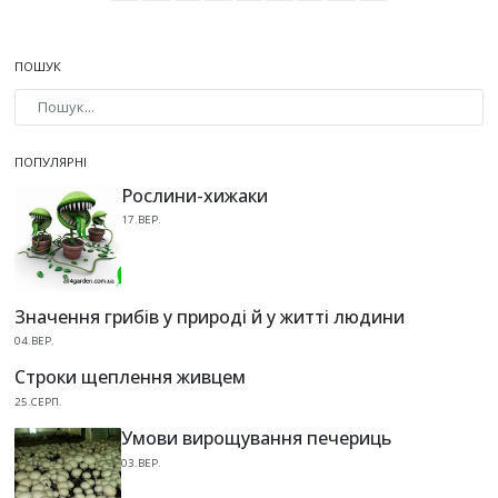
ПОШУК
Type 2 or more characters for results.
ПОПУЛЯРНІ
Рослини-хижаки
17.ВЕР.
Значення грибів у природі й у житті людини
04.ВЕР.
Строки щеплення живцем
25.СЕРП.
Умови вирощування печериць
03.ВЕР.