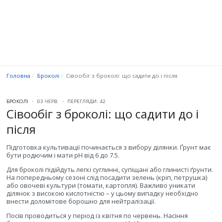
Головна
Броколі
Сівообіг з броколі: що садити до і після
БРОКОЛІ
03.ЧЕРВ.
ПЕРЕГЛЯДИ: 42
Сівообіг з броколі: що садити до і
після
Підготовка культивації починається з вибору ділянки. Ґрунт має
бути родючим і мати pH від 6 до 7.5.
Для броколі підійдуть легкі суглинні, супіщані або глинисті ґрунти.
На попередньому сезоні слід посадити зелень (кріп, петрушка)
або овочеві культури (томати, картопля). Важливо уникати
ділянок з високою кислотністю – у цьому випадку необхідно
внести доломітове борошно для нейтралізації.
Посів проводиться у період із квітня по червень. Насіння