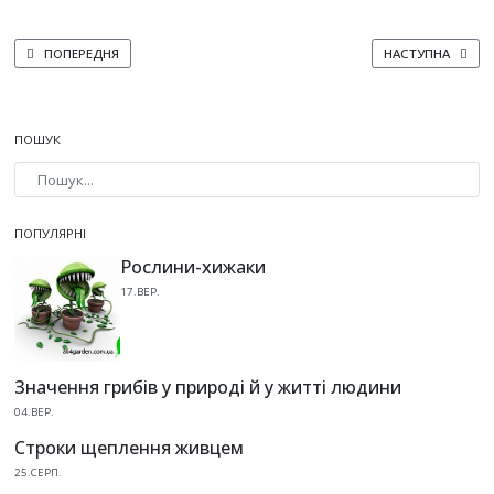
ПОПЕРЕДНЯ СТАТТЯ: ЧИ МОЖНА ВИРОЩУВАТИ БРОКОЛІ ПІСЛЯ КАПУСТИ?
НАСТУПНА СТАТТ
ПОПЕРЕДНЯ
НАСТУПНА
ПОШУК
Type 2 or more characters for results.
ПОПУЛЯРНІ
Рослини-хижаки
17.ВЕР.
Значення грибів у природі й у житті людини
04.ВЕР.
Строки щеплення живцем
25.СЕРП.