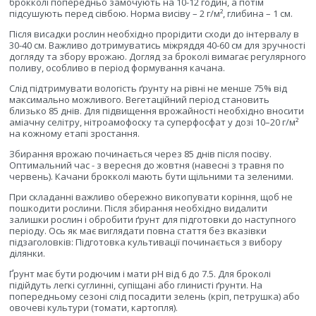
брокколі попередньо замочують на 10-12 годин, а потім
підсушують перед сівбою. Норма висіву – 2 г/м², глибина – 1 см.
Після висадки рослин необхідно прорідити сходи до інтервалу в
30-40 см. Важливо дотримуватись міжряддя 40-60 см для зручності
догляду та збору врожаю. Догляд за броколі вимагає регулярного
поливу, особливо в період формування качана.
Слід підтримувати вологість ґрунту на рівні не менше 75% від
максимально можливого. Вегетаційний період становить
близько 85 днів. Для підвищення врожайності необхідно вносити
аміачну селітру, нітроамофоску та суперфосфат у дозі 10–20 г/м²
на кожному етапі зростання.
Збирання врожаю починається через 85 днів після посіву.
Оптимальний час - з вересня до жовтня (навесні з травня по
червень). Качани брокколі мають бути щільними та зеленими.
При складанні важливо обережно викопувати коріння, щоб не
пошкодити рослини. Після збирання необхідно видалити
залишки рослин і обробити ґрунт для підготовки до наступного
періоду. Ось як має виглядати повна стаття без вказівки
підзаголовків: Підготовка культивації починається з вибору
ділянки.
Ґрунт має бути родючим і мати pH від 6 до 7.5. Для броколі
підійдуть легкі суглинні, супіщані або глинисті ґрунти. На
попередньому сезоні слід посадити зелень (кріп, петрушка) або
овочеві культури (томати, картопля).