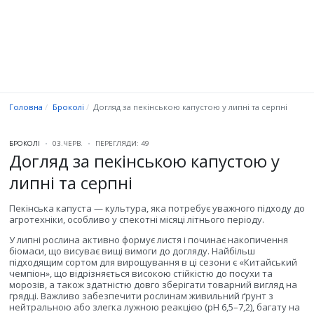
Головна
Броколі
Догляд за пекінською капустою у липні та серпні
БРОКОЛІ
03.ЧЕРВ.
ПЕРЕГЛЯДИ: 49
Догляд за пекінською капустою у
липні та серпні
Пекінська капуста — культура, яка потребує уважного підходу до
агротехніки, особливо у спекотні місяці літнього періоду.
У липні рослина активно формує листя і починає накопичення
біомаси, що висуває вищі вимоги до догляду. Найбільш
підходящим сортом для вирощування в ці сезони є «Китайський
чемпіон», що відрізняється високою стійкістю до посухи та
морозів, а також здатністю довго зберігати товарний вигляд на
грядці. Важливо забезпечити рослинам живильний ґрунт з
нейтральною або злегка лужною реакцією (pH 6,5–7,2), багату на