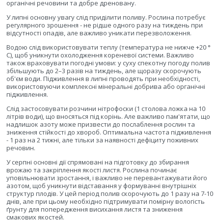
органічні речовини та добре дреновану.
У липні основну увагу слід приділити поливу. Рослина потребує
регулярного зрошення - не рідше одного разу на тиждень при
відсутності опадів, але важливо уникати перезволоження.
Водою слід використовувати теплу (температура не нижче +20 °
С), щоб уникнути охолодження кореневої системи. Важливо
також враховувати погодні умови: у суху спекотну погоду полив
збільшують до 2–3 разів на тиждень, але щоразу скорочують
об'єм води. Підживлення в липні проводять при необхідності,
використовуючи комплексні мінеральні добрива або органічні
підживлення.
Слід застосовувати розчини нітрофоски (1 столова ложка на 10
літрів води), що вносяться під корінь. Але важливо пам'ятати, що
надлишок азоту може призвести до послаблення рослин та
зниження стійкості до хвороб. Оптимальна частота підживлення
- 1 раз на 2 тижні, але тільки за наявності дефіциту поживних
речовин.
У серпні основні дії спрямовані на підготовку до збирання
врожаю та закріплення якості листя. Рослина починає
уповільнювати зростання, і важливо не перевантажувати його
азотом, щоб уникнути відставання у формуванні внутрішніх
структур плодів. У цей період полив скорочують до 1 разу на 7-10
днів, але при цьому необхідно підтримувати помірну вологість
ґрунту для попередження висихання листя та зниження
смакових якостей.