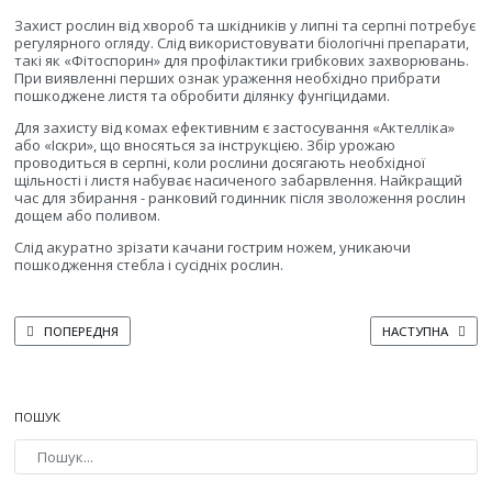
Захист рослин від хвороб та шкідників у липні та серпні потребує
регулярного огляду. Слід використовувати біологічні препарати,
такі як «Фітоспорин» для профілактики грибкових захворювань.
При виявленні перших ознак ураження необхідно прибрати
пошкоджене листя та обробити ділянку фунгіцидами.
Для захисту від комах ефективним є застосування «Актелліка»
або «Іскри», що вносяться за інструкцією. Збір урожаю
проводиться в серпні, коли рослини досягають необхідної
щільності і листя набуває насиченого забарвлення. Найкращий
час для збирання - ранковий годинник після зволоження рослин
дощем або поливом.
Слід акуратно зрізати качани гострим ножем, уникаючи
пошкодження стебла і сусідніх рослин.
ПОПЕРЕДНЯ СТАТТЯ: КОЛИ САДИТИ ПЕКІНСЬКУ КАПУСТУ ВЛІТКУ ДЛЯ ОСІ
НАСТУПНА СТАТТ
ПОПЕРЕДНЯ
НАСТУПНА
ПОШУК
Type 2 or more characters for results.