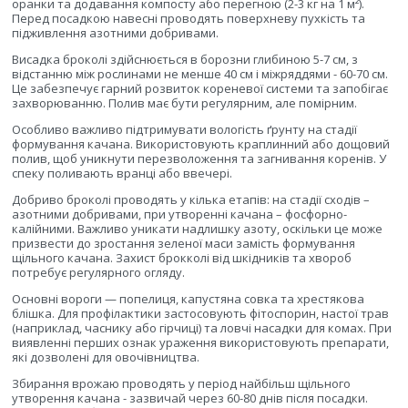
оранки та додавання компосту або перегною (2-3 кг на 1 м²).
Перед посадкою навесні проводять поверхневу пухкість та
підживлення азотними добривами.
Висадка броколі здійснюється в борозни глибиною 5-7 см, з
відстанню між рослинами не менше 40 см і міжряддями - 60-70 см.
Це забезпечує гарний розвиток кореневої системи та запобігає
захворюванню. Полив має бути регулярним, але помірним.
Особливо важливо підтримувати вологість ґрунту на стадії
формування качана. Використовують краплинний або дощовий
полив, щоб уникнути перезволоження та загнивання коренів. У
спеку поливають вранці або ввечері.
Добриво броколі проводять у кілька етапів: на стадії сходів –
азотними добривами, при утворенні качана – фосфорно-
калійними. Важливо уникати надлишку азоту, оскільки це може
призвести до зростання зеленої маси замість формування
щільного качана. Захист брокколі від шкідників та хвороб
потребує регулярного огляду.
Основні вороги — попелиця, капустяна совка та хрестякова
блішка. Для профілактики застосовують фітоспорин, настої трав
(наприклад, часнику або гірчиці) та ловчі насадки для комах. При
виявленні перших ознак ураження використовують препарати,
які дозволені для овочівництва.
Збирання врожаю проводять у період найбільш щільного
утворення качана - зазвичай через 60-80 днів після посадки.