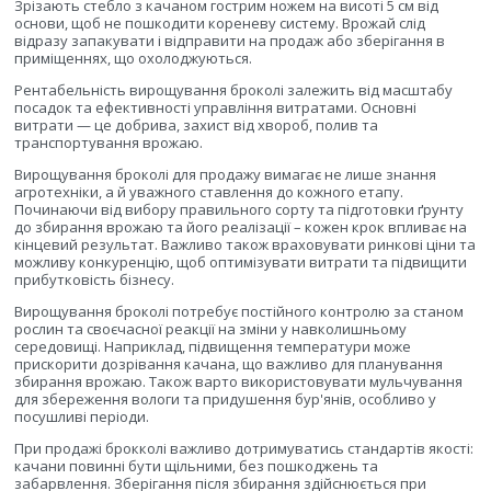
Зрізають стебло з качаном гострим ножем на висоті 5 см від
основи, щоб не пошкодити кореневу систему. Врожай слід
відразу запакувати і відправити на продаж або зберігання в
приміщеннях, що охолоджуються.
Рентабельність вирощування броколі залежить від масштабу
посадок та ефективності управління витратами. Основні
витрати — це добрива, захист від хвороб, полив та
транспортування врожаю.
Вирощування броколі для продажу вимагає не лише знання
агротехніки, а й уважного ставлення до кожного етапу.
Починаючи від вибору правильного сорту та підготовки ґрунту
до збирання врожаю та його реалізації – кожен крок впливає на
кінцевий результат. Важливо також враховувати ринкові ціни та
можливу конкуренцію, щоб оптимізувати витрати та підвищити
прибутковість бізнесу.
Вирощування броколі потребує постійного контролю за станом
рослин та своєчасної реакції на зміни у навколишньому
середовищі. Наприклад, підвищення температури може
прискорити дозрівання качана, що важливо для планування
збирання врожаю. Також варто використовувати мульчування
для збереження вологи та придушення бур'янів, особливо у
посушливі періоди.
При продажі брокколі важливо дотримуватись стандартів якості:
качани повинні бути щільними, без пошкоджень та
забарвлення. Зберігання після збирання здійснюється при