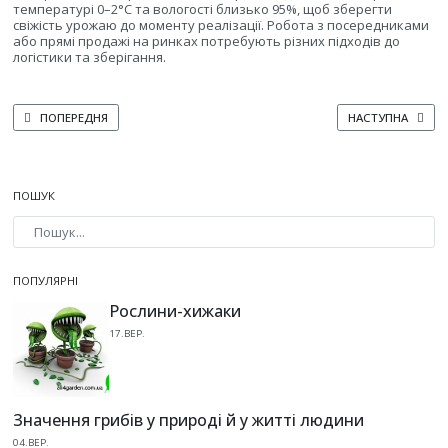
температурі 0–2°C та вологості близько 95%, щоб зберегти
свіжість урожаю до моменту реалізації. Робота з посередниками
або прямі продажі на ринках потребують різних підходів до
логістики та зберігання.
ПОПЕРЕДНЯ СТАТТЯ: ЯК УНИКНУТИ ГНИЛІ ТА ЗАХВОРЮВАНЬ У ПЕКІНСЬКОЇ
НАСТУПНА СТАТТ
ПОПЕРЕДНЯ
НАСТУПНА
ПОШУК
Type 2 or more characters for results.
ПОПУЛЯРНІ
Рослини-хижаки
17.ВЕР.
Значення грибів у природі й у житті людини
04.ВЕР.