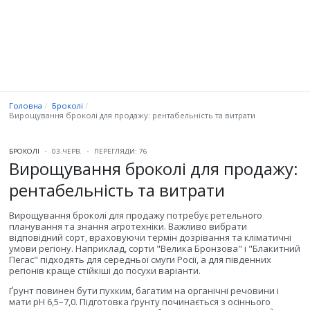
Головна
Броколі
Вирощування броколі для продажу: рентабельність та витрати
БРОКОЛІ
03.ЧЕРВ.
ПЕРЕГЛЯДИ: 76
Вирощування броколі для продажу:
рентабельність та витрати
Вирощування броколі для продажу потребує ретельного
планування та знання агротехніки. Важливо вибрати
відповідний сорт, враховуючи термін дозрівання та кліматичні
умови регіону. Наприклад, сорти "Велика Бронзова" і "Блакитний
Пегас" підходять для середньої смуги Росії, а для південних
регіонів краще стійкіші до посухи варіанти.
Ґрунт повинен бути пухким, багатим на органічні речовини і
мати pH 6,5–7,0. Підготовка ґрунту починається з осіннього