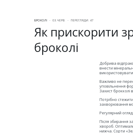
БРОКОЛІ
03.ЧЕРВ.
ПЕРЕГЛЯДИ: 47
Як прискорити з
броколі
Добрива відіграю
внести мінеральн
використовувати 
Важливо не перес
уповільнення фор
Захист брокколі 
Потрібно стежити
захворювання мож
Регулярний огляд
Після збирання 
хвороб. Оптималь
нижча. Сорти «Зе