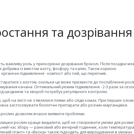
ростання та дозрівання
ть важливу роль у прискоренні дозрівання броколі. Після посадки мо
і добрива із вмістом азоту, фосфору та калію. Також корисно
органічні підживлення - компост або гній, що перегнив.
таратися з азотом, оскільки це може призвести до послаблення росл
мування качана. Оптимальний режим підживлення - 2-3 рази за сезо
від шкідників та хвороб потребує регулярного контролю.
, щоб на листі не з'являлися плями або сліди комах. При перших озна
на застосовувати біологічні препарати або розчин марганцівки.
 рослин дозволяє вчасно виявити проблеми.
залишки рослин краще видалити, щоб не створювати умови для розви
ний час збору — ранковий або вечірній годинник, коли температур
лений гігант» та «Весна» також підходять для вирощування в умовах