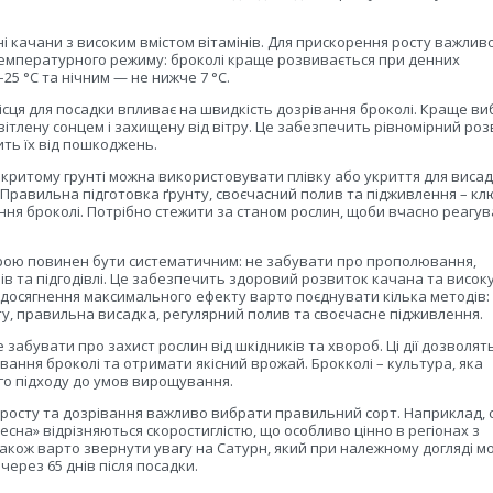
.
і качани з високим вмістом вітамінів. Для прискорення росту важлив
емпературного режиму: броколі краще розвивається при денних
25 °C та нічним — не нижче 7 °C.
 місця для посадки впливає на швидкість дозрівання броколі. Краще в
світлену сонцем і захищену від вітру. Це забезпечить рівномірний ро
ить їх від пошкоджень.
акритому грунті можна використовувати плівку або укриття для виса
 Правильна підготовка ґрунту, своєчасний полив та підживлення – кл
ння броколі. Потрібно стежити за станом рослин, щоби вчасно реагув
урою повинен бути систематичним: не забувати про прополювання,
ів та підгодівлі. Це забезпечить здоровий розвиток качана та висок
 досягнення максимального ефекту варто поєднувати кілька методів:
ту, правильна висадка, регулярний полив та своєчасне підживлення.
 забувати про захист рослин від шкідників та хвороб. Ці дії дозволят
вання броколі та отримати якісний врожай. Брокколі – культура, яка
го підходу до умов вирощування.
росту та дозрівання важливо вибрати правильний сорт. Наприклад, 
есна» відрізняються скоростиглістю, що особливо цінно в регіонах з
Також варто звернути увагу на Сатурн, який при належному догляді м
через 65 днів після посадки.