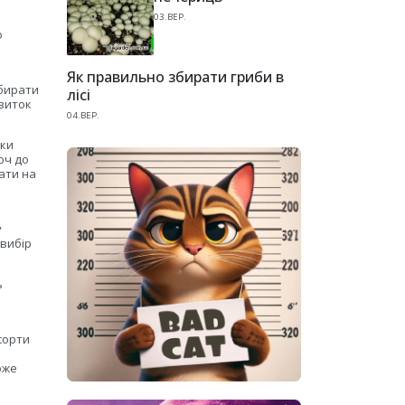
03.ВЕР.
о
Як правильно збирати гриби в
ибирати
лісі
звиток
04.ВЕР.
дки
юч до
ати на
у
 вибір
ь
сорти
оже