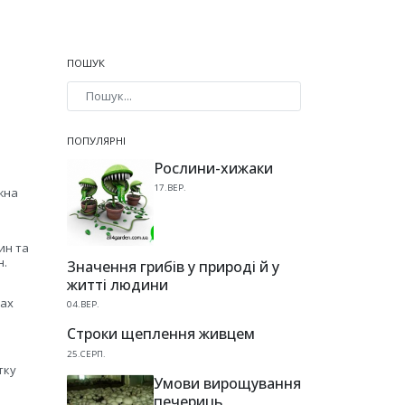
ПОШУК
Type 2 or more characters for results.
ПОПУЛЯРНІ
Рослини-хижаки
17.ВЕР.
жна
ин та
н.
Значення грибів у природі й у
житті людини
ках
04.ВЕР.
Строки щеплення живцем
25.СЕРП.
тку
Умови вирощування
а
печериць