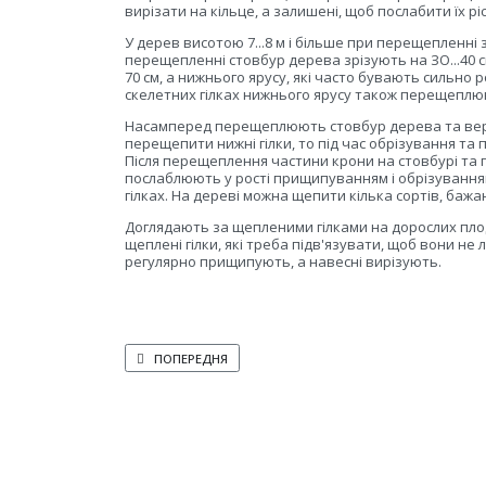
вирізати на кільце, а залишені, щоб послабити їх ріс
У дерев висотою 7...8 м і більше при перещепленні з
перещепленні стовбур дерева зрізують на ЗО...40 см 
70 см, а нижнього ярусу, які часто бувають сильно роз
скелетних гілках нижнього ярусу також перещеплю
Насамперед перещеплюють стовбур дерева та верхні
перещепити нижні гілки, то під час обрізування та
Після перещеплення частини крони на стовбурі та г
послаблюють у рості прищипуванням і обрізуванням
гілках. На дереві можна щепити кілька сортів, бажа
Доглядають за щепленими гілками на дорослих плод
щеплені гілки, які треба підв'язувати, щоб вони не
регулярно прищипують, а навесні вирізують.
ПОПЕРЕДНЯ СТАТТЯ: ЩЕПЛЕННЯ ЗА КОРУ
ПОПЕРЕДНЯ