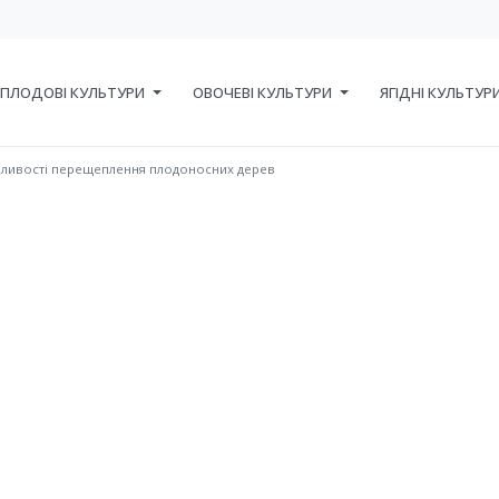
ПЛОДОВІ КУЛЬТУРИ
ОВОЧЕВІ КУЛЬТУРИ
ЯГІДНІ КУЛЬТУР
ливості перещеплення плодоносних дерев