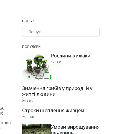
ПОШУК
Type 2 or more characters for results.
ПОПУЛЯРНІ
Рослини-хижаки
17.ВЕР.
Значення грибів у природі й у
житті людини
04.ВЕР.
ебі
Строки щеплення живцем
об
25.СЕРП.
...3
основі
Умови вирощування
б
печериць