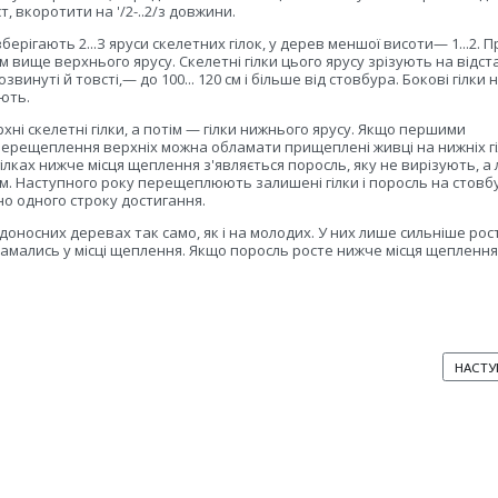
т, вкоротити на '/2-..2/з довжини.
берігають 2...З яруси скелетних гілок, у дерев меншої висоти— 1...2. П
вище верхнього ярусу. Скелетні гілки цього ярусу зрізують на відстан
винуті й товсті,— до 100... 120 см і більше від стовбура. Бокові гілки 
ють.
 скелетні гілки, а потім — гілки нижнього ярусу. Якщо першими
 перещеплення верхніх можна обламати прищеплені живці на нижніх гі
ілках нижче місця щеплення з'являється поросль, яку не вирізують, а
. Наступного року перещеплюють залишені гілки і поросль на стовбу
но одного строку достигання.
оносних деревах так само, як і на молодих. У них лише сильніше рос
 ламались у місці щеплення. Якщо поросль росте нижче місця щеплення, 
НАСТУ
НАСТУ