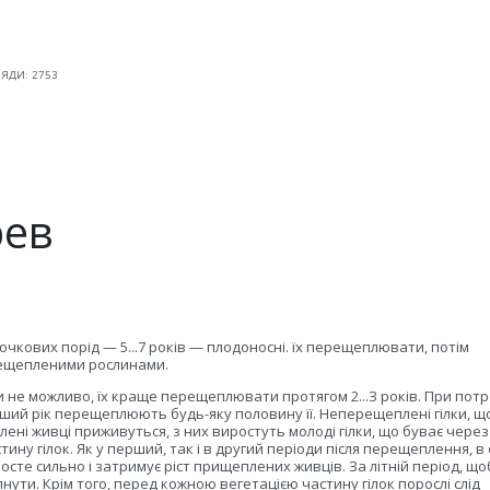
ЯДИ: 2753
рев
сточкових порід — 5...7 років — плодоносні. їх перещеплювати, потім
рещепленими рослинами.
 не можливо, їх краще перещеплювати протягом 2...З років. При потр
ий рік перещеплюють будь-яку половину її. Неперещеплені гілки, щ
ені живці приживуться, з них виростуть молоді гілки, що буває через 1
у гілок. Як у перший, так і в другий періоди після перещеплення, в 
 росте сильно і затримує ріст прищеплених живців. За літній період, що
ипнути. Крім того, перед кожною вегетацією частину гілок порослі слід