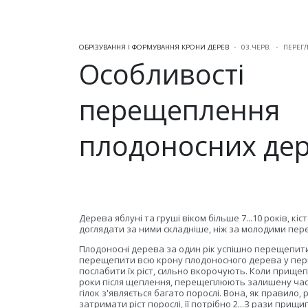
ОБРІЗУВАННЯ І ФОРМУВАННЯ КРОНИ ДЕРЕВ
03.ЧЕРВ.
ПЕРЕГЛ
Особливості
перещеплення
плодоносних де
Дерева яблуні та груші віком більше 7...10 років, кі
доглядати за ними складніше, ніж за молодими пе
Плодоносні дерева за один рік успішно перещепити
перещепити всю крону плодоносного дерева у перш
послабити їх ріст, сильно вкорочують. Коли прищепл
роки після щеплення, перещеплюють залишену частин
гілок з'являється багато порослі. Вона, як правило,
затримати ріст порослі, її потрібно 2...З рази прищ