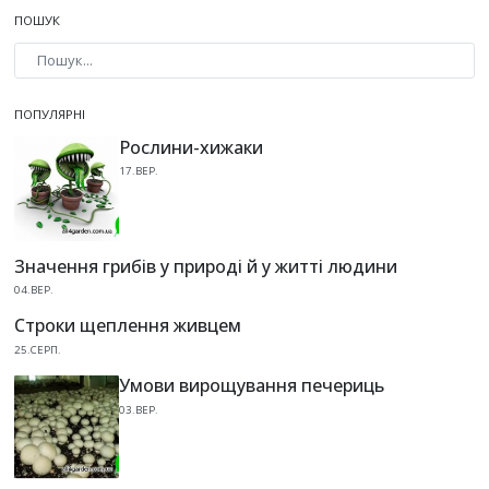
ПОШУК
Type 2 or more characters for results.
ПОПУЛЯРНІ
Рослини-хижаки
17.ВЕР.
Значення грибів у природі й у житті людини
04.ВЕР.
Строки щеплення живцем
25.СЕРП.
Умови вирощування печериць
03.ВЕР.