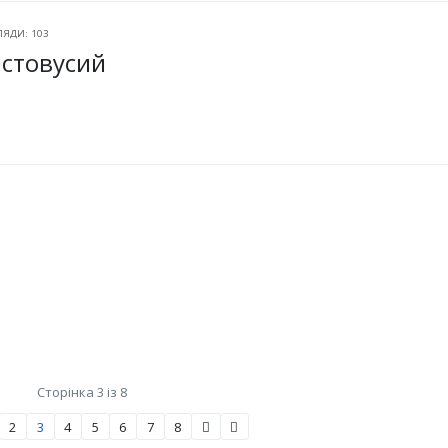
ЛЯДИ: 103
стовусий
Сторінка 3 із 8
2
3
4
5
6
7
8