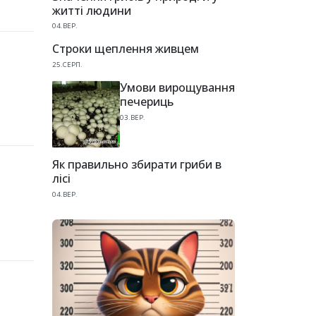
житті людини
04.ВЕР.
Строки щеплення живцем
25.СЕРП.
Умови вирощування
печериць
03.ВЕР.
Як правильно збирати гриби в
лісі
04.ВЕР.