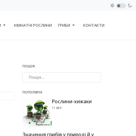
И
КІМНАТНІ РОСЛИНИ
ГРИБИ
КОНТАКТИ
ПОШУК
Type 2 or more characters for results.
ПОПУЛЯРНІ
Рослини-хижаки
17.ВЕР.
Значення грибів у природі й у