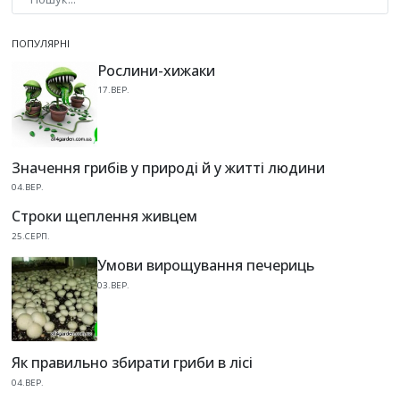
Type 2 or more characters for results.
ПОПУЛЯРНІ
Рослини-хижаки
17.ВЕР.
Значення грибів у природі й у житті людини
04.ВЕР.
Строки щеплення живцем
25.СЕРП.
Умови вирощування печериць
03.ВЕР.
Як правильно збирати гриби в лісі
04.ВЕР.