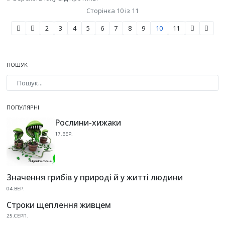
Сторінка 10 із 11
2
3
4
5
6
7
8
9
10
11
ПОШУК
Type 2 or more characters for results.
ПОПУЛЯРНІ
Рослини-хижаки
17.ВЕР.
Значення грибів у природі й у житті людини
04.ВЕР.
Строки щеплення живцем
25.СЕРП.