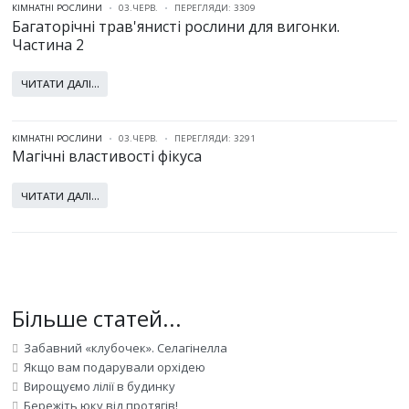
КІМНАТНІ РОСЛИНИ
03.ЧЕРВ.
ПЕРЕГЛЯДИ: 3309
Багаторічні трав'янисті рослини для вигонки.
Частина 2
ЧИТАТИ ДАЛІ...
КІМНАТНІ РОСЛИНИ
03.ЧЕРВ.
ПЕРЕГЛЯДИ: 3291
Магічні властивості фікуса
ЧИТАТИ ДАЛІ...
Більше статей...
Забавний «клубочек». Селагінелла
Якщо вам подарували орхідею
Вирощуємо лілії в будинку
Бережіть юку від протягів!