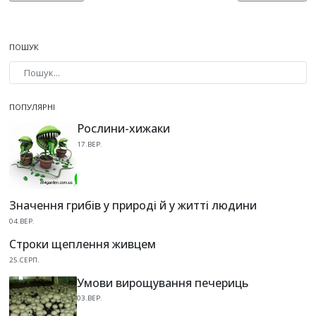
ПОШУК
Type 2 or more characters for results.
ПОПУЛЯРНІ
Рослини-хижаки
17.ВЕР.
Значення грибів у природі й у житті людини
04.ВЕР.
Строки щеплення живцем
25.СЕРП.
Умови вирощування печериць
03.ВЕР.