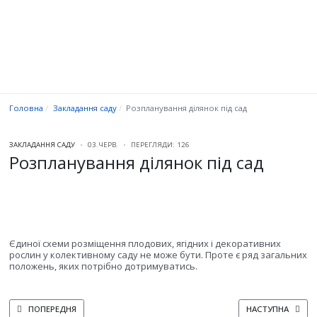
Головна
Закладання саду
Розпланування ділянок під сад
ЗАКЛАДАННЯ САДУ
03.ЧЕРВ.
ПЕРЕГЛЯДИ: 126
Розпланування ділянок під сад
Єдиної схеми розміщення плодових, ягідних і декоративних
рослин у колективному саду не може бути. Проте є ряд загальних
положень, яких потрібно дотримуватись.
ПОПЕРЕДНЯ СТАТТЯ: УМОВИ, ЩО НЕГАТИВНО ВПЛИВАЮТЬ НА ПЛОДОВІ 
НАСТУПНА СТАТТЯ
ПОПЕРЕДНЯ
НАСТУПНА