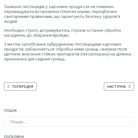
Залишок пестицидів у харчових продуктах не повинен
перевищувати встановлені гігієнічні норми, передбачені
санітарними правилами, що гарантують безпеку здоров'я
людей.
Необхідно строго дотримуватись строків останніх обробок
насаджень до збирання врожаю.
З метою запобігання забрудненню пестицидами харчових
продуктів забороняється: обробка ними суниць і малини після
цвітіння; внесення стійких препаратів (гексахлорану) на ділянки,
призначені для садіння суниць.
ПОПЕРЕДНЯ СТАТТЯ: ПИЛЬЩИК ЧОРНОСМОРОДИНОВИЙ ЯГІДНИЙ
НАСТУПНА СТАТТ
ПОПЕРЕДНЯ
НАСТУПНА
ПОШУК
Type 2 or more characters for results.
ПОПУЛЯРНІ