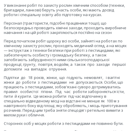
У виконанні робіт по захисту рослин хімічним способом (техніки,
бригадири, ланкові) беруть участь особи, які мають досвід
роботи і спеціальну освіту або підготовку на курсах.
Персонал (трактористи, підсобні працівники тощо), що
безпосередньо проводить хімічні заходи, проходить виробниче
навчання і на цій роботі закріплюється постійно на сезон
Перед початком робіт щороку всі особи, зайняті на роботах по
хімічному захисту рослин, проходять медичний огляд, а на місцях
— інструктаж з техніки безпеки при роботі з пестицидами, які
забезпечують особисту і громадську безпеку, а також
запобігають забрудненості ними сільськогосподарської
продукції, грунту,
повітря, водойм, а
також
про
заходи
першої
допомоги
на
випадок
отруєння.
Підлітки
до
18
років,
жінки,
що
годують
немовлят,
і вагітні
жінки
до
роботи
з
пестицидами
не
допускаються. Особи, що
працюють з пестицидами, зобов'язані суворо дотримуватись
правил
особистої
гігієни.
Під
час
роботи забороняється їсти,
пити
й курити.
Це можна робити
під час відпочинку в
спеціально відведеному місці на відстані не менше як
100 м з
навітряного боку від площі, яку обробляють, і місць приготування
розчинів. Перед цим треба зняти спецодяг і ретельно вимити з
милом руки і обличчя.
Сторонніх осіб у місцях роботи з пестицидами не повинно бути.