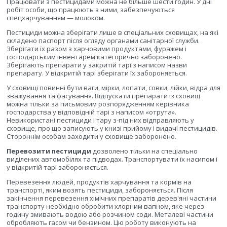
Працювати з пестицидами можна не більше шести годин. У дні
робіт особи, що працюють з ними, забезпечуються
спецхарчуванням — молоком.
Пестициди можна зберігати лише в спеціальних сховищах, на які
складено паспорт після огляду органами санітарної служби.
Зберігати їх разом з харчовими продуктами, фуражем і
господарським інвентарем категорично заборонено.
Зберігають препарати у закритій тарі з написом назви
препарату. У відкритій тарі зберігати їх забороняється.
У сховищі повинні бути ваги, мірки, лопати, совки, лійки, відра для
зважування та фасування. Відпускати препарати із сховищ
можна тільки за письмовим розпорядженням керівника
господарства у відповідній тарі з написом «отрута».
Невикористані пестициди і тару з-під них відправляють у
сховище, про що записують у книзі прийому і видачі пестицидів.
Стороннім особам заходити у сховище заборонено.
Перевозити пестициди
дозволено тільки на спеціально
виділених автомобілях та підводах. Транспортувати їх насипом і
у відкритій тарі забороняється.
Перевезення людей, продуктів харчування та кормів на
транспорті, яким возять пестициди, забороняється. Після
закінчення перевезення хімічних препаратів дерев'яні частини
транспорту необхідно обробити хлорним вапном, яке через
годину змивають водою або розчином соди. Металеві частини
обробляють гасом чи бензином. Цю роботу виконують на