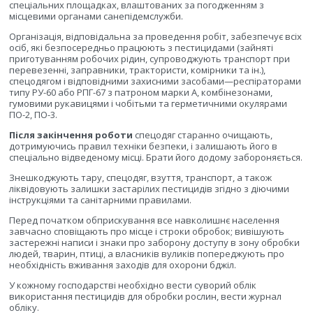
спеціальних площадках, влаштованих за погодженням з
місцевими органами санепідемслужби.
Організація, відповідальна за проведення робіт, забезпечує всіх
осіб, які безпосередньо працюють з пестицидами (зайняті
приготуванням робочих рідин, супроводжують транспорт при
перевезенні, заправники, трактористи, комірники та ін.),
спецодягом і відповідними захисними засобами—респіраторами
типу РУ-60 або РПГ-67 з патроном марки А, комбінезонами,
гумовими рукавицями і чобітьми та герметичними окулярами
ПО-2, ПО-3.
Після закінчення роботи
спецодяг старанно очищають,
дотримуючись правил техніки безпеки, і залишають його в
спеціально відведеному місці. Брати його додому забороняється.
Знешкоджують тару, спецодяг, взуття, транспорт, а також
ліквідовують залишки застарілих пестицидів згідно з діючими
інструкціями та санітарними правилами.
Перед початком обприскування все навколишнє населення
завчасно сповіщають про місце і строки обробок; вивішують
застережні написи і знаки про заборону доступу в зону обробки
людей, тварин, птиці, а власників вуликів попереджують про
необхідність вживання заходів для охорони бджіл.
У кожному господарстві необхідно вести суворий облік
використання пестицидів для обробки рослин, вести журнал
обліку.