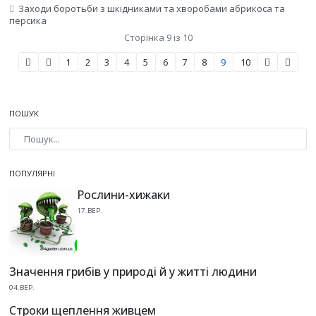
Заходи боротьби з шкідниками та хворобами абрикоса та
персика
Сторінка 9 із 10
1
2
3
4
5
6
7
8
9
10
ПОШУК
Type 2 or more characters for results.
ПОПУЛЯРНІ
Рослини-хижаки
17.ВЕР.
Значення грибів у природі й у житті людини
04.ВЕР.
Строки щеплення живцем