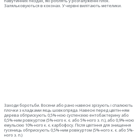
павутинних гніздах, які роблять у розгалуженні гілок.
Заляльковуються в коконах. У червні вилітають метелики.
Заходи боротьби. Восени або рано навесні зрізують і спалюють
гілочки з кладками яєць шовкопряда. Навесні перед цвітін-ням
дерева обприскують 0,5%-ною суспензією ентобактерину або
0,5%-ним ровікуртом (5%-ного к. є. або 5%-ного з. п.), або 0,9%-ною
емульсією 10%-ного к. є. карбофосу. Після цвітіння для знищення
гусениць обприскують 0,5%-ним ровікуртом (5%-ного к. є. або 5%-
ного з. п.)