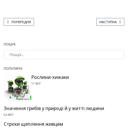
ПОПЕРЕДНЯ СТАТТЯ: ЗОЛОТОГУЗ
НАСТУПНА СТАТТ
ПОПЕРЕДНЯ
НАСТУПНА
ПОШУК
Type 2 or more characters for results.
ПОПУЛЯРНІ
Рослини-хижаки
17.ВЕР.
Значення грибів у природі й у житті людини
04.ВЕР.
Строки щеплення живцем