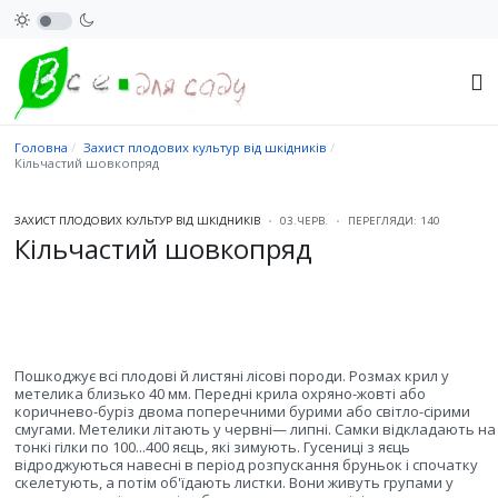
Головна
Захист плодових культур від шкідників
Кільчастий шовкопряд
ЗАХИСТ ПЛОДОВИХ КУЛЬТУР ВІД ШКІДНИКІВ
03.ЧЕРВ.
ПЕРЕГЛЯДИ: 140
Кільчастий шовкопряд
Пошкоджує всі плодові й листяні лісові породи. Розмах крил у
метелика близько 40 мм. Передні крила охряно-жовті або
коричнево-буріз двома поперечними бурими або світло-сірими
смугами. Метелики літають у червні— липні. Самки відкладають на
тонкі гілки по 100...400 яєць, які зимують. Гусениці з яєць
відроджуються навесні в період розпускання бруньок і спочатку
скелетують, а потім об'їдають листки. Вони живуть групами у