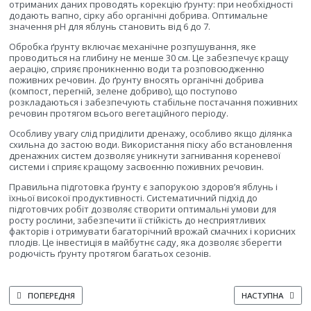
отриманих даних проводять корекцію ґрунту: при необхідності
додають вапно, сірку або органічні добрива. Оптимальне
значення pH для яблунь становить від 6 до 7.
Обробка ґрунту включає механічне розпушування, яке
проводиться на глибину не менше 30 см. Це забезпечує кращу
аерацію, сприяє проникненню води та розповсюдженню
поживних речовин. До ґрунту вносять органічні добрива
(компост, перегній, зелене добриво), що поступово
розкладаються і забезпечують стабільне постачання поживних
речовин протягом всього вегетаційного періоду.
Особливу увагу слід приділити дренажу, особливо якщо ділянка
схильна до застою води. Використання піску або встановлення
дренажних систем дозволяє уникнути загнивання кореневої
системи і сприяє кращому засвоєнню поживних речовин.
Правильна підготовка ґрунту є запорукою здоров’я яблунь і
їхньої високої продуктивності. Систематичний підхід до
підготовчих робіт дозволяє створити оптимальні умови для
росту рослини, забезпечити її стійкість до несприятливих
факторів і отримувати багаторічний врожай смачних і корисних
плодів. Це інвестиція в майбутнє саду, яка дозволяє зберегти
родючість ґрунту протягом багатьох сезонів.
ПОПЕРЕДНЯ СТАТТЯ: ІННОВАЦІЇ В ОРГАНІЗАЦІЇ ДОГЛЯДУ ЗА ЯБЛУНЯМИ
НАСТУПНА СТАТТ
ПОПЕРЕДНЯ
НАСТУПНА