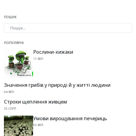
ПОШУК
Type 2 or more characters for results.
ПОПУЛЯРНІ
Рослини-хижаки
17.ВЕР.
Значення грибів у природі й у житті людини
04.ВЕР.
Строки щеплення живцем
25.СЕРП.
Умови вирощування печериць
03.ВЕР.