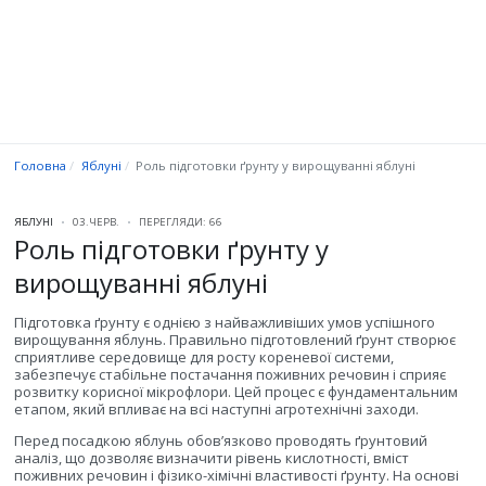
Головна
Яблуні
Роль підготовки ґрунту у вирощуванні яблуні
ЯБЛУНІ
03.ЧЕРВ.
ПЕРЕГЛЯДИ: 66
Роль підготовки ґрунту у
вирощуванні яблуні
Підготовка ґрунту є однією з найважливіших умов успішного
вирощування яблунь. Правильно підготовлений ґрунт створює
сприятливе середовище для росту кореневої системи,
забезпечує стабільне постачання поживних речовин і сприяє
розвитку корисної мікрофлори. Цей процес є фундаментальним
етапом, який впливає на всі наступні агротехнічні заходи.
Перед посадкою яблунь обов’язково проводять ґрунтовий
аналіз, що дозволяє визначити рівень кислотності, вміст
поживних речовин і фізико-хімічні властивості ґрунту. На основі