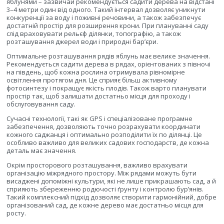
яблунями – зазвичай рекомендується садити дерева на відстані
3–4 метри один від одного. Такий інтервал дозволяє уникнути
конкуренції за воду і поживні речовини, а також забезпечує
достатній простір для розширення крони. При плануванні саду
слід враховувати рельєф ділянки, топографію, а також
розташування джерел води і природні бар’єри.
Оптимальне розташування рядів яблунь має велике значення.
Рекомендується садити дерева в рядах, орієнтованих з півночі
на південь, щоб кожна рослина отримувала рівномірне
освітлення протягом дня. Це сприяє більш активному
фотосинтезу і покращує якість плодів. Також варто планувати
простір так, щоб залишати достатньо місця для проходу і
обслуговування саду.
Сучасні технології, такі як GPS і спеціалізоване програмне
забезпечення, дозволяють точно розрахувати координати
кожного саджанця і оптимально розподілити їх по ділянці. Це
особливо важливо для великих садових господарств, де кожна
деталь має значення.
Окрім просторового розташування, важливо врахувати
організацію міжрядного простору. Між рядами можуть бути
висаджені допоміжні культури, які не лише прикрашають сад, а й
сприяють збереженню родючості ґрунту і контролю бур’янів.
Такий комплексний підхід дозволяє створити гармонійний, добре
організований сад, де кожне дерево має достатньо місця для
росту.