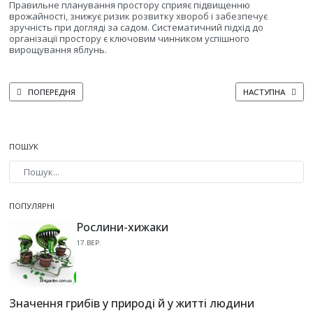
Правильне планування простору сприяє підвищенню
врожайності, знижує ризик розвитку хвороб і забезпечує
зручність при догляді за садом. Систематичний підхід до
організації простору є ключовим чинником успішного
вирощування яблунь.
ПОПЕРЕДНЯ СТАТТЯ: ВПЛИВ КЛІМАТИЧНИХ УМОВ НА РОЗВИТОК ЯБЛУНІ
НАСТУПНА СТАТТ
ПОПЕРЕДНЯ
НАСТУПНА
ПОШУК
Type 2 or more characters for results.
ПОПУЛЯРНІ
Рослини-хижаки
17.ВЕР.
Значення грибів у природі й у житті людини