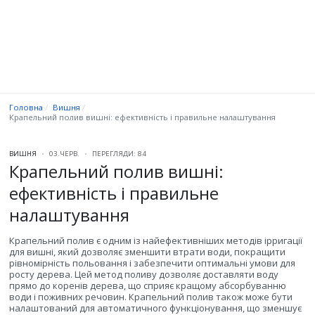
Головна
Вишня
Крапельний полив вишні: ефективність і правильне налаштування
ВИШНЯ
03.ЧЕРВ.
ПЕРЕГЛЯДИ: 84
Крапельний полив вишні:
ефективність і правильне
налаштування
Крапельний полив є одним із найефективніших методів ірригації
для вишні, який дозволяє зменшити втрати води, покращити
рівномірність польовання і забезпечити оптимальні умови для
росту дерева. Цей метод поливу дозволяє доставляти воду
прямо до коренів дерева, що сприяє кращому абсорбуванню
води і поживних речовин. Крапельний полив також може бути
налаштований для автоматичного функціонування, що зменшує