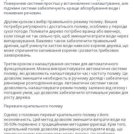
Поверхневі системи простіші у встановленні і налаштуванні, але
підземні системи забезпечують краще абсорбування води і
поживних речовин.
Другим кроком є вибір правильного режиму поливу. Вишня
потребує регулярного і достатнього поливу, особливо у періоди
сухої погоди. Поливати дерево потрібно вранці або ввечері,
коли сонце не так сильно гріє, щоб зменшити втрати води через
випаровування. Важливо також забезпечити правильний
дренаж, щоб уникнути застою води навколо коренів дерева, що
може спричиняти загнивання коренів і розвиток грибкових
захворювань.
Третім кроком є налаштування системи для автоматичного
функціонування. Можна використовувати автоматичні системи
поливу, які дозволяють налаштовувати час і частоту поливу. Це
дозволяє зменшити необхідність в ручному догляді і забезпечує
рівномірне розподілення води. Автоматичні системи також
дозволяють налаштовувати режим поливу залежно від сезону і
погодних умов, що дозволяє забезпечити оптимальні умови для
росту дерева.
Переваги крапельного поливу
Однією з головних переваг крапельного поливу є його
економічність. Цей метод дозволяє зменшити витрати води на
30-50% порівняно з традиційними методами ірригації. Крім того,
крапельний полив дозволяє рівномірно розподіляти воду, що
сприяє кращому рівномірному росту дерева. Це особливо