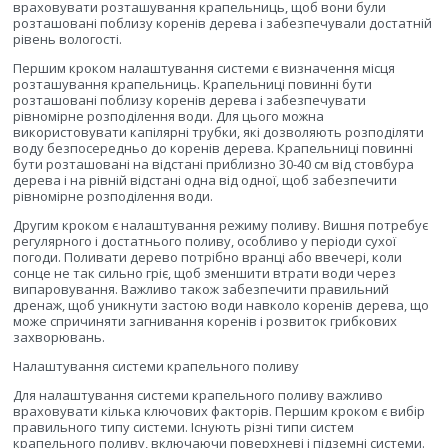
враховувати розташування крапельниць, щоб вони були
розташовані поблизу коренів дерева і забезпечували достатній
рівень вологості.
Першим кроком налаштування системи є визначення місця
розташування крапельниць. Крапельниці повинні бути
розташовані поблизу коренів дерева і забезпечувати
рівномірне розподілення води. Для цього можна
використовувати капілярні трубки, які дозволяють розподіляти
воду безпосередньо до коренів дерева. Крапельниці повинні
бути розташовані на відстані приблизно 30-40 см від стовбура
дерева і на рівній відстані одна від одної, щоб забезпечити
рівномірне розподілення води.
Другим кроком є налаштування режиму поливу. Вишня потребує
регулярного і достатнього поливу, особливо у періоди сухої
погоди. Поливати дерево потрібно вранці або ввечері, коли
сонце не так сильно гріє, щоб зменшити втрати води через
випаровування. Важливо також забезпечити правильний
дренаж, щоб уникнути застою води навколо коренів дерева, що
може спричиняти загнивання коренів і розвиток грибкових
захворювань.
Налаштування системи крапельного поливу
Для налаштування системи крапельного поливу важливо
враховувати кілька ключових факторів. Першим кроком є вибір
правильного типу системи. Існують різні типи систем
крапельного поливу, включаючи поверхневі і підземні системи.