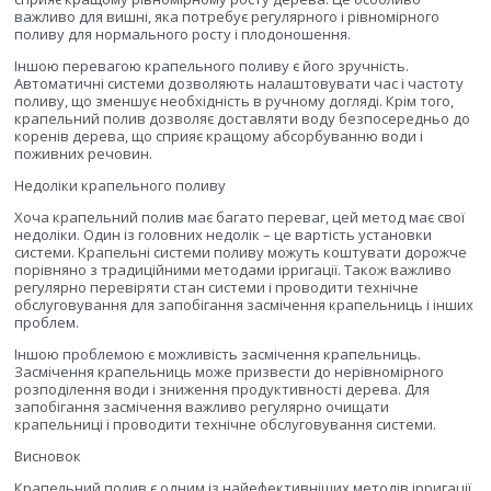
важливо для вишні, яка потребує регулярного і рівномірного
поливу для нормального росту і плодоношення.
Іншою перевагою крапельного поливу є його зручність.
Автоматичні системи дозволяють налаштовувати час і частоту
поливу, що зменшує необхідність в ручному догляді. Крім того,
крапельний полив дозволяє доставляти воду безпосередньо до
коренів дерева, що сприяє кращому абсорбуванню води і
поживних речовин.
Недоліки крапельного поливу
Хоча крапельний полив має багато переваг, цей метод має свої
недоліки. Один із головних недолік – це вартість установки
системи. Крапельні системи поливу можуть коштувати дорожче
порівняно з традиційними методами ірригації. Також важливо
регулярно перевіряти стан системи і проводити технічне
обслуговування для запобігання засмічення крапельниць і інших
проблем.
Іншою проблемою є можливість засмічення крапельниць.
Засмічення крапельниць може призвести до нерівномірного
розподілення води і зниження продуктивності дерева. Для
запобігання засмічення важливо регулярно очищати
крапельниці і проводити технічне обслуговування системи.
Висновок
Крапельний полив є одним із найефективніших методів ірригації