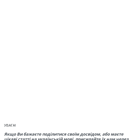
УВАГА!
Якщо Ви бажаєте поділитися своїм досвідом, або маєте
цікаві статті на українській мові, присилайте їх нам через