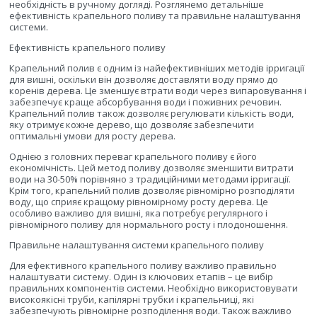
необхідність в ручному догляді. Розглянемо детальніше
ефективність крапельного поливу та правильне налаштування
системи.
Ефективність крапельного поливу
Крапельний полив є одним із найефективніших методів ірригації
для вишні, оскільки він дозволяє доставляти воду прямо до
коренів дерева. Це зменшує втрати води через випаровування і
забезпечує краще абсорбування води і поживних речовин.
Крапельний полив також дозволяє регулювати кількість води,
яку отримує кожне дерево, що дозволяє забезпечити
оптимальні умови для росту дерева.
Однією з головних переваг крапельного поливу є його
економічність. Цей метод поливу дозволяє зменшити витрати
води на 30-50% порівняно з традиційними методами ірригації.
Крім того, крапельний полив дозволяє рівномірно розподіляти
воду, що сприяє кращому рівномірному росту дерева. Це
особливо важливо для вишні, яка потребує регулярного і
рівномірного поливу для нормального росту і плодоношення.
Правильне налаштування системи крапельного поливу
Для ефективного крапельного поливу важливо правильно
налаштувати систему. Один із ключових етапів – це вибір
правильних компонентів системи. Необхідно використовувати
високоякісні труби, капілярні трубки і крапельниці, які
забезпечують рівномірне розподілення води. Також важливо