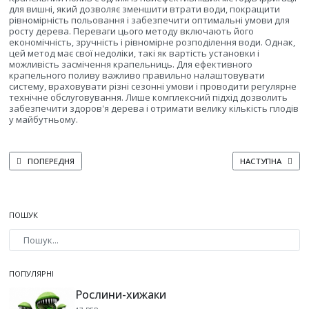
для вишні, який дозволяє зменшити втрати води, покращити
рівномірність польовання і забезпечити оптимальні умови для
росту дерева. Переваги цього методу включають його
економічність, зручність і рівномірне розподілення води. Однак,
цей метод має свої недоліки, такі як вартість установки і
можливість засмічення крапельниць. Для ефективного
крапельного поливу важливо правильно налаштовувати
систему, враховувати різні сезонні умови і проводити регулярне
технічне обслуговування. Лише комплексний підхід дозволить
забезпечити здоров'я дерева і отримати велику кількість плодів
у майбутньому.
ПОПЕРЕДНЯ СТАТТЯ: ВИРОЩУВАННЯ ВИШНІ В РЕГІОНАХ З ХОЛОДНИМ КЛІ
НАСТУПНА СТАТТ
ПОПЕРЕДНЯ
НАСТУПНА
ПОШУК
Type 2 or more characters for results.
ПОПУЛЯРНІ
Рослини-хижаки