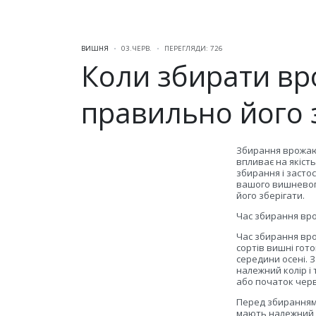
ВИШНЯ
03.ЧЕРВ.
ПЕРЕГЛЯДИ: 726
Коли збирати вр
правильно його 
Збирання врожаю 
впливає на якіст
збирання і засто
вашого вишневого
його зберігати.
Час збирання в
Час збирання вро
сортів вишні гото
середини осені. 
належний колір і 
або початок червн
Перед збиранням 
мають належний ко