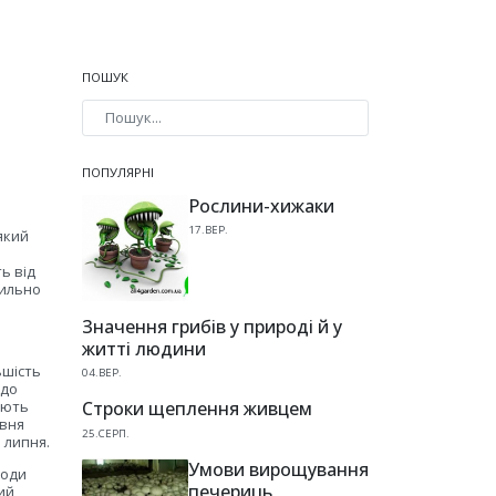
ПОШУК
Type 2 or more characters for results.
ПОПУЛЯРНІ
Рослини-хижаки
17.ВЕР.
який
ь від
вильно
Значення грибів у природі й у
житті людини
ьшість
04.ВЕР.
 до
ають
Строки щеплення живцем
авня
25.СЕРП.
ь липня.
Умови вирощування
лоди
печериць
ний