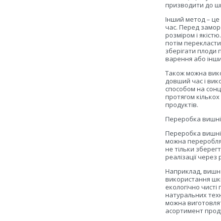
призводити до ш
Інший метод – ц
час. Перед замор
розміром і якістю
потім перекласти
зберігати плоди п
варення або інши
Також можна вик
довший час і вик
способом на сонц
протягом кількох
продуктів.
Переробка вишн
Переробка вишні 
можна перероблят
не тільки зберегт
реалізації через 
Наприклад, вишне
використання шкі
екологічно чисті
натуральних техн
можна виготовлят
асортимент проду