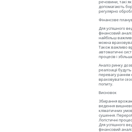
речовини, такі як
допомагають боро
регулярно оброб
Фінансове планув
Для успішного ве
фінансовий аналіз
найбільш важливи
можна враховуват
Також важливо вр
автоматичні сист
процесів і збіль
Аналіз ринку дозв
реалізації будут
перевагу раннім 
враховувати сезо
попиту.
Висновок
Збирання врожаю 
ведення вишневог
кліматичних умов
сушення. Перероб
Логістичні процес
Для успішного ве
фінансовий аналі