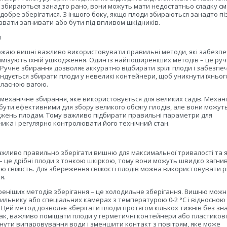
 збираються занадто рано, вони можуть мати недостатньо сладку с
 добре зберігатися. З іншого боку, якщо плоди збираються занадто пі
вати загнивати або бути під впливом шкідників.
я
ожаю вишні важливо використовувати правильні методи, які забезп
інімізують їхній ушкодження. Один із найпоширеніших методів – це ру
 Ручне збирання дозволяє аккуратно відбирати зрілі плоди і забезпеч
мендується збирати плоди у невеликі контейнери, щоб уникнути їхньог
власною вагою.
 механічне збирання, яке використовується для великих садів. Механі
бути ефективними для збору великого обсягу плодів, але вони можут
жень плодам. Тому важливо підбирати правильні параметри для
ника і регулярно контролювати його технічний стан.
ажливо правильно зберігати вишню для максимальної тривалості та я
 – це дрібні плоди з тонкою шкіркою, тому вони можуть швидко загни
ю свіжість. Для збереження свіжості плодів можна використовувати рі
я.
еніших методів зберігання – це холодильне зберігання. Вишню мож
дильнику або спеціальних камерах з температурою 0-2 °C і відносною
. Цей метод дозволяє зберігати плоди протягом кількох тижнів без зн
нак, важливо поміщати плоди у герметичні контейнери або пластиков
нути випаровування води і зменшити контакт з повітрям, яке може