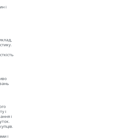
ин і
иклад,
стику.
сткість
ливо
ивань
ого
у і
ання і
уток.
купців.
ами і