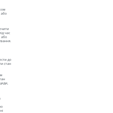
тком
і або
печити
ід час
и або
ування.
а
ести до
ти стан
ям
стан
циди,
я
но
ні