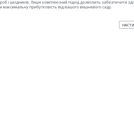
роб і шкідників. Лише комплексний підхід дозволить забезпечити зд
и максимальну прибутковість від вашого вишневого саду.
Я: ВИШНЕВИЙ САД ЯК БІЗНЕС: ЩО ПОТРІБНО ЗНАТИ ПЕРЕД СТАРТОМ?
НАСТУ
НАСТУ