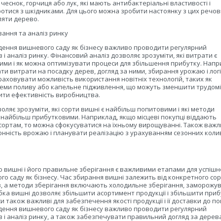
 чеснок, горчиця або лук, які мають антибактеріальні властивості і
тися з шкідниками. Для цього можна зробити настоянку з цих речов
ляти дерево.
ання та аналіз ринку
дення вишневого саду як бізнесу важливо проводити регулярний
 і аналіз ринку. Фінансовий аналіз дозволяє зрозуміти, які витрати є
ми і як можна оптимізувати процеси для збільшення прибутку. Напр
и витрати на посадку дерев, догляд за ними, збирання урожаю і логі
аховувати можливість використання новітніх технологій, таких як
еми поливу або капельне підживлення, що можуть зменшити трудомі
шити ефективність виробництва.
оляє зрозуміти, які сорти вишні є найбільш попитовими і які методи
ь найбільш прибутковими. Наприклад, якщо місцеві покупці віддають
сортам, то можна сфокусуватися на їхньому вирощуванні. Також важ
нність врожаю і планувати реалізацію з урахуванням сезонних кол
вишні і його правильне зберігання є важливими етапами для успішн
о саду як бізнесу. Час збирання вишні залежить від конкретного сорт
, а методи зберігання включають холодильне зберігання, заморожув
ка вишні дозволяє збільшити асортимент продукції і збільшити приб
и також важливі для забезпечення якості продукції і її доставки до по
дення вишневого саду як бізнесу важливо проводити регулярний
з і аналіз ринку, а також забезпечувати правильний догляд за дерев