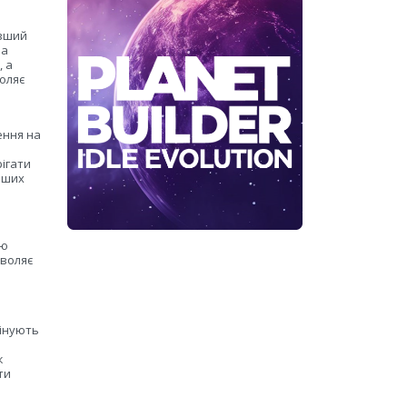
овший
за
, а
оляє
ення на
ігати
інших
ню
зволяє
цінують
ж
ти