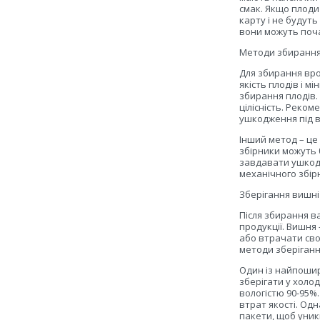
смак. Якщо плоди
карту і не будуть
вони можуть поча
Методи збиранн
Для збирання вр
якість плодів і м
збирання плодів.
цілісність. Реко
ушкодження під 
Інший метод – це
збірники можуть 
завдавати ушкод
механічного збір
Зберігання вишні
Після збирання в
продукції. Вишня
або втрачати сво
методи зберіганн
Один із найпошир
зберігати у холо
вологістю 90-95%
втрат якості. Од
пакети, щоб уник