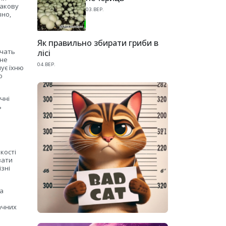
макову
03.ВЕР.
зно,
Як правильно збирати гриби в
ечать
лісі
чне
04.ВЕР.
ує їхню
о
чні
ь
кості
вати
зні
на
ачних
і