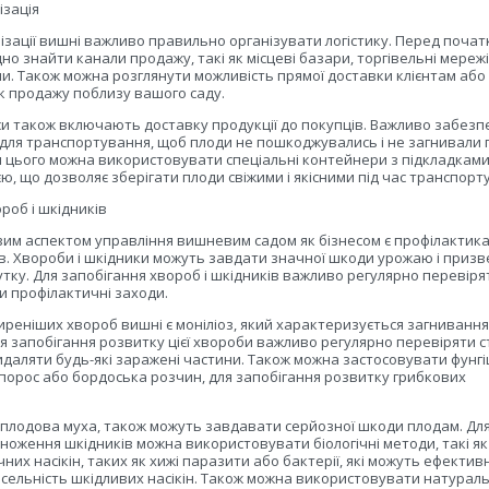
ізація
лізації вишні важливо правильно організувати логістику. Перед поча
но знайти канали продажу, такі як місцеві базари, торгівельні мереж
. Також можна розглянути можливість прямої доставки клієнтам або
к продажу поблизу вашого саду.
си також включають доставку продукції до покупців. Важливо забез
для транспортування, щоб плоди не пошкоджувались і не загнивали п
 цього можна використовувати спеціальні контейнери з підкладкам
єю, що дозволяє зберігати плоди свіжими і якісними під час транспорт
роб і шкідників
им аспектом управління вишневим садом як бізнесом є профілактик
ів. Хвороби і шкідники можуть завдати значної шкоди урожаю і призв
ку. Для запобігання хвороб і шкідників важливо регулярно перевіря
и профілактичні заходи.
реніших хвороб вишні є моніліоз, який характеризується загниванн
Для запобігання розвитку цієї хвороби важливо регулярно перевіряти 
 видаляти будь-які заражені частини. Також можна застосовувати фунгі
упорос або бордоська розчин, для запобігання розвитку грибкових
к плодова муха, також можуть завдавати серйозної шкоди плодам. Дл
ноження шкідників можна використовувати біологічні методи, такі як
них насікін, таких як хижі паразити або бактерії, які можуть ефектив
ельність шкідливих насікін. Також можна використовувати натураль