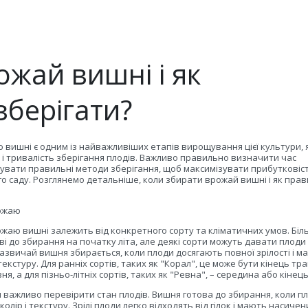
ожай вишні і як
зберігати?
вишні є одним із найважливіших етапів вирощування цієї культури, 
ь і тривалість зберігання плодів. Важливо правильно визначити час
сувати правильні методи зберігання, щоб максимізувати прибутковіст
 саду. Розглянемо детальніше, коли збирати врожай вишні і як пра
рожаю
жаю вишні залежить від конкретного сорту та кліматичних умов. Біл
ві до збирання на початку літа, але деякі сорти можуть давати плоди
Зазвичай вишня збирається, коли плоди досягають повної зрілості і м
текстуру. Для ранніх сортів, таких як "Корал", це може бути кінець тр
я, а для пізньо-літніх сортів, таких як "Ревна", – середина або кінец
важливо перевірити стан плодів. Вишня готова до збирання, коли п
лір і текстуру. Зрілі плоди легко відходять від гілок і мають насиче