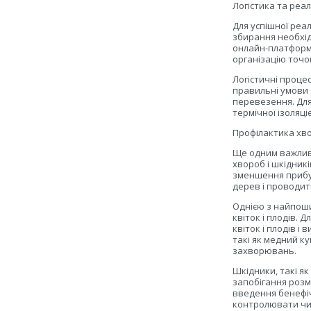
Логістика та реал
Для успішної реа
збирання необхід
онлайн-платформи
організацію точо
Логістичні проце
правильні умови 
перевезення. Для
термічної ізоляці
Профілактика хво
Ще одним важлив
хвороб і шкідник
зменшення прибут
дерев і проводит
Однією з найпоши
квіток і плодів. 
квіток і плодів і
такі як медний к
захворювань.
Шкідники, такі я
запобігання розм
введення бенефіч
контролювати чис