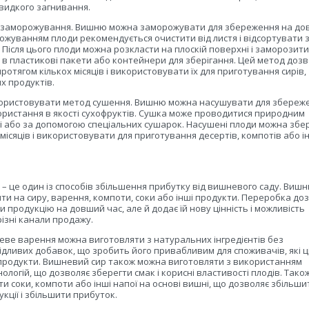
видкого загнивання.
е заморожування. Вишню можна заморожувати для збереження на д
ожуванням плоди рекомендується очистити від листя і відсортувати 
. Після цього плоди можна розкласти на плоскій поверхні і заморозити
 в пластикові пакети або контейнери для зберігання. Цей метод дозв
ротягом кількох місяців і використовувати їх для приготування сирів,
х продуктів.
ористовувати метод сушення. Вишню можна насушувати для збереж
ористання в якості сухофруктів. Сушка може проводитися природним
і або за допомогою спеціальних сушарок. Насушені плоди можна збер
 місяців і використовувати для приготування десертів, компотів або 
і
– це один із способів збільшення прибутку від вишневого саду. Виш
и на сиру, варення, компоти, соки або інші продукти. Переробка до
и продукцію на довший час, але й додає їй нову цінність і можливість
різні канали продажу.
ве варення можна виготовляти з натуральних інгредієнтів без
дливих добавок, що зробить його привабливим для споживачів, які 
 продукти. Вишневий сир також можна виготовляти з використанням
ологій, що дозволяє зберегти смак і корисні властивості плодів. Тако
и соки, компоти або інші напої на основі вишні, що дозволяє збільши
кції і збільшити прибуток.