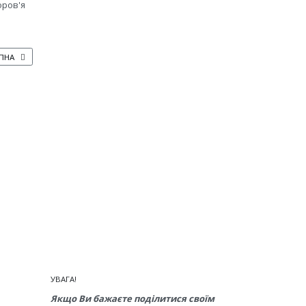
оров'я
ПНА СТАТТЯ: КОЛИ ЗБИРАТИ ВРОЖАЙ ВИШНІ І ЯК ПРАВИЛЬНО ЙОГО ЗБЕРІГАТИ
ПНА
УВАГА!
Якщо Ви бажаєте поділитися своїм