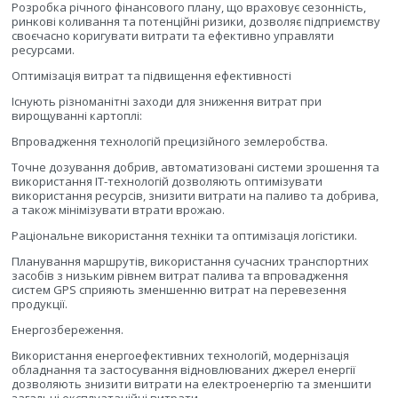
Розробка річного фінансового плану, що враховує сезонність,
ринкові коливання та потенційні ризики, дозволяє підприємству
своєчасно коригувати витрати та ефективно управляти
ресурсами.
Оптимізація витрат та підвищення ефективності
Існують різноманітні заходи для зниження витрат при
вирощуванні картоплі:
Впровадження технологій прецизійного землеробства.
Точне дозування добрив, автоматизовані системи зрошення та
використання IT-технологій дозволяють оптимізувати
використання ресурсів, знизити витрати на паливо та добрива,
а також мінімізувати втрати врожаю.
Раціональне використання техніки та оптимізація логістики.
Планування маршрутів, використання сучасних транспортних
засобів з низьким рівнем витрат палива та впровадження
систем GPS сприяють зменшенню витрат на перевезення
продукції.
Енергозбереження.
Використання енергоефективних технологій, модернізація
обладнання та застосування відновлюваних джерел енергії
дозволяють знизити витрати на електроенергію та зменшити