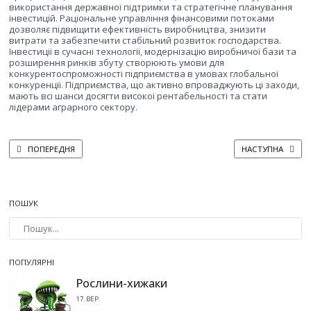
використання державної підтримки та стратегічне планування
інвестицій. Раціональне управління фінансовими потоками
дозволяє підвищити ефективність виробництва, знизити
витрати та забезпечити стабільний розвиток господарства.
Інвестиції в сучасні технології, модернізацію виробничої бази та
розширення ринків збуту створюють умови для
конкурентоспроможності підприємства в умовах глобальної
конкуренції. Підприємства, що активно впроваджують ці заходи,
мають всі шанси досягти високої рентабельності та стати
лідерами аграрного сектору.
ПОПЕРЕДНЯ СТАТТЯ: ВПЛИВ БІОЛОГІЧНИХ АГЕНТІВ НА ВИРОЩУВАННЯ КАР
НАСТУПНА СТАТТ
ПОПЕРЕДНЯ
НАСТУПНА
ПОШУК
Type 2 or more characters for results.
ПОПУЛЯРНІ
Рослини-хижаки
17.ВЕР.