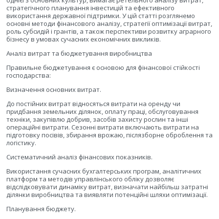
однієї з основних культур, вимагає ретельного аналізу витрат,
стратегічного планування інвестицій та ефективного
використання державної підтримки. У цій статті розглянемо
основні методи фінансового аналізу, стратегії оптимізації витрат,
роль субсидій і грантів, а також перспективи розвитку аграрного
бізнесу в умовах сучасних економічних викликів.
Аналіз витрат та бюджетування виробництва
Правильне бюджетування є основою для фінансової стійкості
господарства:
Визначення основних витрат.
До постійних витрат відносяться витрати на оренду чи
придбання земельних ділянок, оплату праці, обслуговування
техніки, закупівлю добрив, засобів захисту рослин та інші
операційні витрати. Сезонні витрати включають витрати на
підготовку посівів, збирання врожаю, післязборне оброблення та
логістику.
Систематичний аналіз фінансових показників.
Використання сучасних бухгалтерських програм, аналітичних
платформ та методів управлінського обліку дозволяє
відслідковувати динаміку витрат, визначати найбільш затратні
ділянки виробництва та виявляти потенційні шляхи оптимізації.
Планування бюджету.