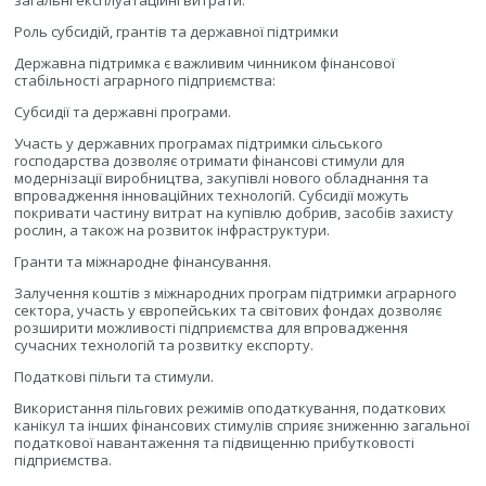
загальні експлуатаційні витрати.
Роль субсидій, грантів та державної підтримки
Державна підтримка є важливим чинником фінансової
стабільності аграрного підприємства:
Субсидії та державні програми.
Участь у державних програмах підтримки сільського
господарства дозволяє отримати фінансові стимули для
модернізації виробництва, закупівлі нового обладнання та
впровадження інноваційних технологій. Субсидії можуть
покривати частину витрат на купівлю добрив, засобів захисту
рослин, а також на розвиток інфраструктури.
Гранти та міжнародне фінансування.
Залучення коштів з міжнародних програм підтримки аграрного
сектора, участь у європейських та світових фондах дозволяє
розширити можливості підприємства для впровадження
сучасних технологій та розвитку експорту.
Податкові пільги та стимули.
Використання пільгових режимів оподаткування, податкових
канікул та інших фінансових стимулів сприяє зниженню загальної
податкової навантаження та підвищенню прибутковості
підприємства.