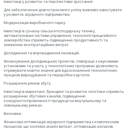
Інвестиції у розвиток та перспективи зростання
Для забезпечення довгострокового успіху важливо інвестувати
у розвиток аграрного підприємства:
Модернізація виробничого парку.
Інвестиції в сучасну сільськогосподарську техніку,
автоматизовані системи управління, технології прецизійного
землеробства сприяють підвищенню продуктивності та
зниженню експлуатаційних витрат.
Дослідження та впровадження інновацій.
Фінансування дослідницьких проектів, співпраця з науковими
установами та участь у технологічних програмах дозволяють
отримувати новітні знання для вдосконалення технологічних
процесів вирощування та переробки картоплі.
Розширення ринків збуту.
Інвестиції в маркетинг, брендинг та розвиток логістики сприяють
розширенню збутових каналів, підвищенню
конкурентоспроможності продукції на внутрішньому та
зовнішньому ринках.
Висновки
Фінансова оптимізація аграрного підприємства є комплексним
процесом, що охоплює аналіз витрат, оптимізацію ресурсів,