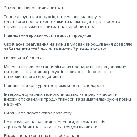
Зниження виробничих витрат.
Точне дозування ресурсів, оптимізація маршруту
сільськогосподарської техніки та мінімізація втрат врожаю
сприяють зниженню витрат на виробництво.
Підвищення врожайності та якості продукції.
Своєчасне реагування на зміни в умовах вирощування дозволяє
забезпечити стабільний та високий рівень врожаю.
Екологічна безпека.
Мінімізація використання хімічних препаратів та раціональне
використання водних ресурсів сприяють збереженню
навколишнього середовища.
Підвищення конкурентоспроможності господарства.
Інтеграція сучасних технологій дозволяє аграріям досягти
високих показників продуктивності та займати лідируючі позиції
на ринку.
Виклики та перспективи розвитку
Незважаючи на очевидні переваги, автоматизація
агровиробництва стикається з рядом викликів:
Висока початкова вартість обладнання.