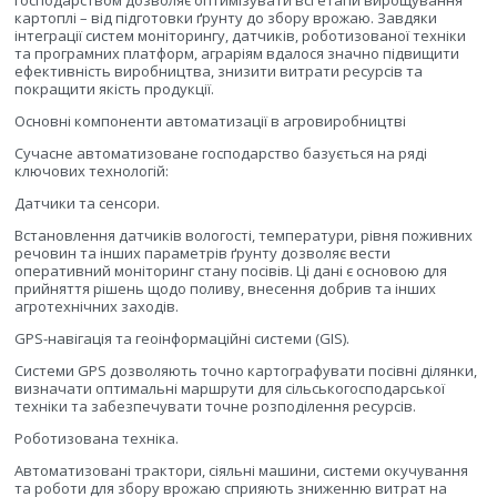
господарством дозволяє оптимізувати всі етапи вирощування
картоплі – від підготовки ґрунту до збору врожаю. Завдяки
інтеграції систем моніторингу, датчиків, роботизованої техніки
та програмних платформ, аграріям вдалося значно підвищити
ефективність виробництва, знизити витрати ресурсів та
покращити якість продукції.
Основні компоненти автоматизації в агровиробництві
Сучасне автоматизоване господарство базується на ряді
ключових технологій:
Датчики та сенсори.
Встановлення датчиків вологості, температури, рівня поживних
речовин та інших параметрів ґрунту дозволяє вести
оперативний моніторинг стану посівів. Ці дані є основою для
прийняття рішень щодо поливу, внесення добрив та інших
агротехнічних заходів.
GPS-навігація та геоінформаційні системи (GIS).
Системи GPS дозволяють точно картографувати посівні ділянки,
визначати оптимальні маршрути для сільськогосподарської
техніки та забезпечувати точне розподілення ресурсів.
Роботизована техніка.
Автоматизовані трактори, сіяльні машини, системи окучування
та роботи для збору врожаю сприяють зниженню витрат на