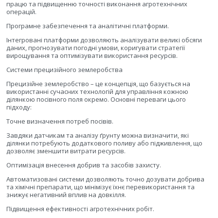
працю та підвищенню точності виконання агротехнічних
операцій.
Програмне забезпечення та аналітичні платформи.
Інтегровані платформи дозволяють аналізувати великі обсяги
даних, прогнозувати погодні умови, коригувати стратегії
вирощування та оптимізувати використання ресурсів.
Системи прецизійного землеробства
Прецизійне землеробство – це концепція, що базується на
використанні сучасних технологій для управління кожною
ділянкою посівного поля окремо. Основні переваги цього
підходу:
Точне визначення потреб посівів.
Завдяки датчикам та аналізу ґрунту можна визначити, які
ділянки потребують додаткового поливу або підживлення, що
дозволяє зменшити витрати ресурсів.
Оптимізація внесення добрив та засобів захисту.
Автоматизовані системи дозволяють точно дозувати добрива
та хімічні препарати, що мінімізує їхнє перевикористання та
знижує негативний вплив на довкілля.
Підвищення ефективності агротехнічних робіт.