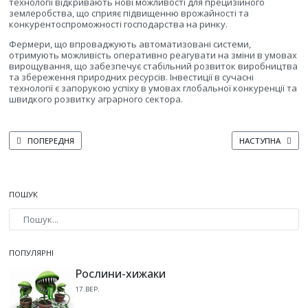
технології відкривають нові можливості для прецизійного
землеробства, що сприяє підвищенню врожайності та
конкурентоспроможності господарства на ринку.
Фермери, що впроваджують автоматизовані системи,
отримують можливість оперативно реагувати на зміни в умовах
вирощування, що забезпечує стабільний розвиток виробництва
та збереження природних ресурсів. Інвестиції в сучасні
технології є запорукою успіху в умовах глобальної конкуренції та
швидкого розвитку аграрного сектора.
ПОПЕРЕДНЯ СТАТТЯ: ГЕНЕТИКА ТА БІОТЕХНОЛОГІЇ У СЕЛЕКЦІЇ КАРТОПЛІ: 
НАСТУПНА СТАТТ
ПОПЕРЕДНЯ
НАСТУПНА
ПОШУК
Type 2 or more characters for results.
ПОПУЛЯРНІ
Рослини-хижаки
17.ВЕР.