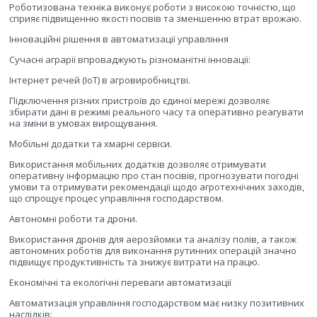
Роботизована техніка виконує роботи з високою точністю, що
сприяє підвищенню якості посівів та зменшенню втрат врожаю.
Інноваційні рішення в автоматизації управління
Сучасні аграрії впроваджують різноманітні інновації:
Інтернет речей (IoT) в агровиробництві.
Підключення різних пристроїв до єдиної мережі дозволяє
збирати дані в режимі реального часу та оперативно реагувати
на зміни в умовах вирощування.
Мобільні додатки та хмарні сервіси.
Використання мобільних додатків дозволяє отримувати
оперативну інформацію про стан посівів, прогнозувати погодні
умови та отримувати рекомендації щодо агротехнічних заходів,
що спрощує процес управління господарством.
Автономні роботи та дрони.
Використання дронів для аерозйомки та аналізу полів, а також
автономних роботів для виконання рутинних операцій значно
підвищує продуктивність та знижує витрати на працю.
Економічні та екологічні переваги автоматизації
Автоматизація управління господарством має низку позитивних
наслідків: