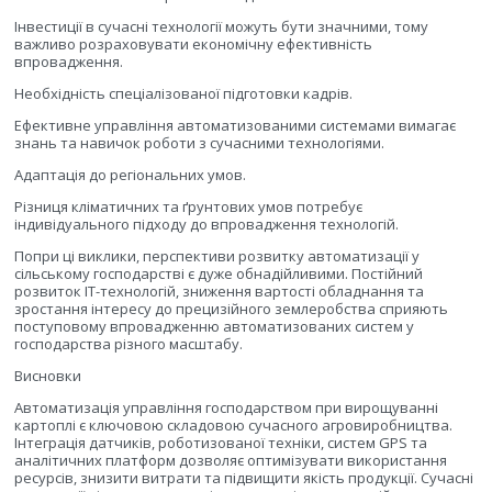
Інвестиції в сучасні технології можуть бути значними, тому
важливо розраховувати економічну ефективність
впровадження.
Необхідність спеціалізованої підготовки кадрів.
Ефективне управління автоматизованими системами вимагає
знань та навичок роботи з сучасними технологіями.
Адаптація до регіональних умов.
Різниця кліматичних та ґрунтових умов потребує
індивідуального підходу до впровадження технологій.
Попри ці виклики, перспективи розвитку автоматизації у
сільському господарстві є дуже обнадійливими. Постійний
розвиток IT-технологій, зниження вартості обладнання та
зростання інтересу до прецизійного землеробства сприяють
поступовому впровадженню автоматизованих систем у
господарства різного масштабу.
Висновки
Автоматизація управління господарством при вирощуванні
картоплі є ключовою складовою сучасного агровиробництва.
Інтеграція датчиків, роботизованої техніки, систем GPS та
аналітичних платформ дозволяє оптимізувати використання
ресурсів, знизити витрати та підвищити якість продукції. Сучасні