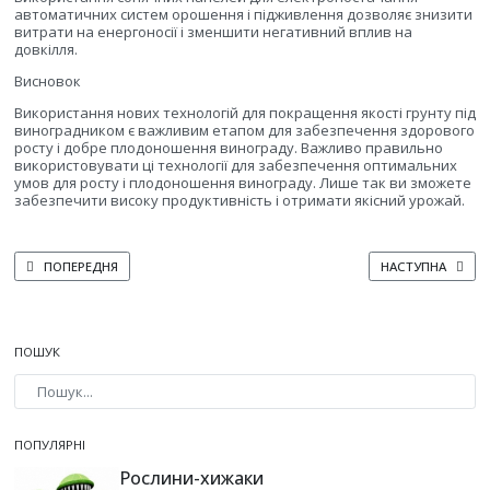
автоматичних систем орошення і підживлення дозволяє знизити
витрати на енергоносії і зменшити негативний вплив на
довкілля.
Висновок
Використання нових технологій для покращення якості грунту під
виноградником є важливим етапом для забезпечення здорового
росту і добре плодоношення винограду. Важливо правильно
використовувати ці технології для забезпечення оптимальних
умов для росту і плодоношення винограду. Лише так ви зможете
забезпечити високу продуктивність і отримати якісний урожай.
ПОПЕРЕДНЯ СТАТТЯ: ЯК ПРАВИЛЬНО ПІДБИРАТИ СОРТИ ВИНОГРАДУ ДЛЯ Р
НАСТУПНА СТАТТ
ПОПЕРЕДНЯ
НАСТУПНА
ПОШУК
Type 2 or more characters for results.
ПОПУЛЯРНІ
Рослини-хижаки