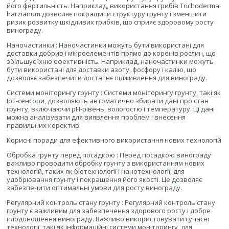
його фертильність. Наприклад, використання грибів Trichoderma
harzianum дозволяє покращити структуру грунту і зменшити
ризик розвитку шкідливих грибків, що сприяє здоровому росту
винограду.
Наночастинки : Наночастинки можуть бути використані для
доставки добрив і мікроелементів прямо до коренів рослин, що
збільшує їхню ефективність. Наприклад, наночастинки можуть
бути використані для доставки азоту, фосфору і калію, що
дозволяє забезпечити достатнє підживлення для винограду.
Системи моніторингу грунту : Системи моніторингу грунту, такі як
IoT-сенсори, дозволяють автоматично збирати дані про стан
грунту, включаючи pH-рівень, вологостю і температуру. Ці дані
можна аналізувати для виявлення проблем і внесення
правильних коректив.
Корисні поради для ефективного використання нових технологій
Обробка грунту перед посадкою : Перед посадкою винограду
важливо проводити обробку грунту з використанням нових
технологій, таких як біотехнології і нанотехнології, для
удобрювання грунту і покращення його якості. Це дозволяє
забезпечити оптимальні умови для росту винограду.
Регулярний контроль стану грунту : Регулярний контроль стану
грунту є важливим для забезпечення здорового росту і добре
плодоношення винограду. Важливо використовувати сучасні
технології, такі як інформаційні системи моніторингу, для