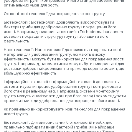
удобрювати грунт і контролювати його стан для забезпечення
оптимальних умов для росту.
Основні нові технології для покращення якості грунту
Біотехнології : Біотехнології дозволяють використовувати
бактерії і гриби для удобрювання грунту і покращення його
якості. Наприклад, використання грибів Trichoderma harzianum
дозволяє покращити структуру грунту і збільшити його
фертильність.
Нанотехнології : Нанотехнології дозволяють створювати нові
матеріали для удобрювання грунту, які мають високу
ефективність і можуть бути використані для покращення якості
грунту. Наприклад, наночастинки можуть бути використані для
доставки добрив і мікроелементів прямо до коренів рослин, що
збільшує їхню ефективність.
Інформаційні технології : Інформаційні технології дозволяють
автоматизувати процес удобрювання грунту і контролювати
його стан в реальному часі. Наприклад, системи моніторингу
грунту можуть аналізувати дані про його склад і рекомендувати
правильні методи удобрювання для покращення його якості.
Як правильно використовувати нові технології для покращення
якості грунту
Біотехнології : Для використання біотехнологій необхідно
правильно підбирати види бактерій і грибів, які найкраще
підходять для конкретного типу грунту і винограду. Також