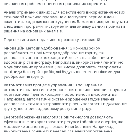
виявлення проблем і внесення правильних коректив.
Аналіз отриманих даних : Для ефективного використання нових
технологій важливо правильно аналізувати отримані дані і
вживати заходи для їхнього усунення. Важливо використовувати
спеціальні програми і інструменти для аналізу даних і приймати
рішення на основі цих аналізів.
Перспективи для подальшого розвитку технологій
Інноваційні методи удобрювання : З кожним роком
розробляються нові методи удобрювання грунту, які
дозволяють значно покращити його якість і забезпечити
здоровий ріст винограду. Наприклад, використання генетично
модифікованих організмів (ГМО) може дозволити створювати
нові види бактерій і грибів, які будуть ще ефективнішими для
удобрювання грунту.
Автоматизація процесів управління : З поширенням
автоматизованих систем управління важливо використовувати
нові технології для покращення ефективності виробництва.
Наприклад, автоматичні системи орошення і підживлення
дозволяють точно контролювати рівень вологості і підживлення
грунту, що сприяє здоровому росту винограду.
Енергозбереження і екологія : Нові технології дозволяють
ефективніше використовувати ресурси і зберігати енергію, що
має велике значення для екологічної безпеки. Наприклад,
використання сонячних панелей для електропостачання