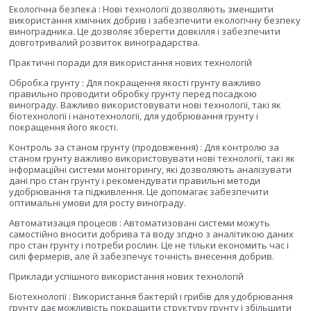
Екологічна безпека : Нові технології дозволяють зменшити
використання хімічних добрив і забезпечити екологічну безпеку
виноградника. Це дозволяє зберегти довкілля і забезпечити
довготривалий розвиток виноградарства.
Практичні поради для використання нових технологій
Обробка грунту : Для покращення якості грунту важливо
правильно проводити обробку грунту перед посадкою
винограду. Важливо використовувати нові технології, такі як
біотехнології і нанотехнології, для удобрювання грунту і
покращення його якості.
Контроль за станом грунту (продовження) : Для контролю за
станом грунту важливо використовувати нові технології, такі як
інформаційні системи моніторингу, які дозволяють аналізувати
дані про стан грунту і рекомендувати правильні методи
удобрювання та підживлення. Це допомагає забезпечити
оптимальні умови для росту винограду.
Автоматизація процесів : Автоматизовані системи можуть
самостійно вносити добрива та воду згідно з аналітикою даних
про стан грунту і потреби рослин. Це не тільки економить час і
силі фермерів, але й забезпечує точність внесення добрив.
Приклади успішного використання нових технологій
Біотехнології : Використання бактерій і грибів для удобрювання
грунту дає можливість покращити структуру грунту і збільшити