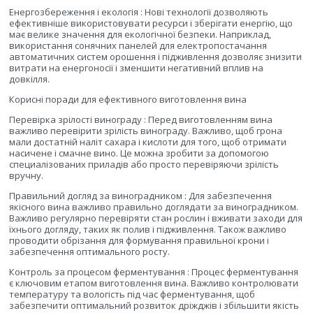
Енергозбереження і екологія : Нові технології дозволяють
ефективніше використовувати ресурси і зберігати енергію, що
має велике значення для екологічної безпеки. Наприклад,
використання сонячних панелей для електропостачання
автоматичних систем орошення і підживлення дозволяє знизити
витрати на енергоносії і зменшити негативний вплив на
довкілля.
Корисні поради для ефективного виготовлення вина
Перевірка зрілості винограду : Перед виготовленням вина
важливо перевірити зрілість винограду. Важливо, щоб грона
мали достатній наліт сахара і кислоти для того, щоб отримати
насичене і смачне вино. Це можна зробити за допомогою
специалізованих приладів або просто перевіряючи зрілість
вручну.
Правильний догляд за виноградником : Для забезпечення
якісного вина важливо правильно доглядати за виноградником.
Важливо регулярно перевіряти стан рослин і вживати заходи для
їхнього догляду, таких як полив і підживлення. Також важливо
проводити обрізання для формування правильної крони і
забезпечення оптимального росту.
Контроль за процесом ферментування : Процес ферментування
є ключовим етапом виготовлення вина. Важливо контролювати
температуру та вологість під час ферментування, щоб
забезпечити оптимальний розвиток дріжджів і збільшити якість