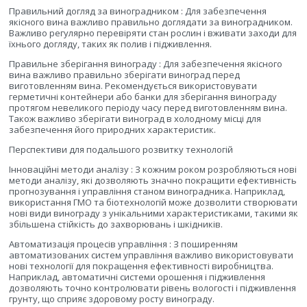
Правильний догляд за виноградником : Для забезпечення
якісного вина важливо правильно доглядати за виноградником.
Важливо регулярно перевіряти стан рослин і вживати заходи для
їхнього догляду, таких як полив і підживлення.
Правильне зберігання винограду : Для забезпечення якісного
вина важливо правильно зберігати виноград перед
виготовленням вина. Рекомендується використовувати
герметичні контейнери або банки для зберігання винограду
протягом невеликого періоду часу перед виготовленням вина.
Також важливо зберігати виноград в холодному місці для
забезпечення його природних характеристик.
Перспективи для подальшого розвитку технологій
Інноваційні методи аналізу : З кожним роком розробляються нові
методи аналізу, які дозволяють значно покращити ефективність
прогнозування і управління станом виноградника. Наприклад,
використання ГМО та біотехнологій може дозволити створювати
нові види винограду з унікальними характеристиками, такими як
збільшена стійкість до захворювань і шкідників.
Автоматизація процесів управління : З поширенням
автоматизованих систем управління важливо використовувати
нові технології для покращення ефективності виробництва.
Наприклад, автоматичні системи орошення і підживлення
дозволяють точно контролювати рівень вологості і підживлення
грунту, що сприяє здоровому росту винограду.