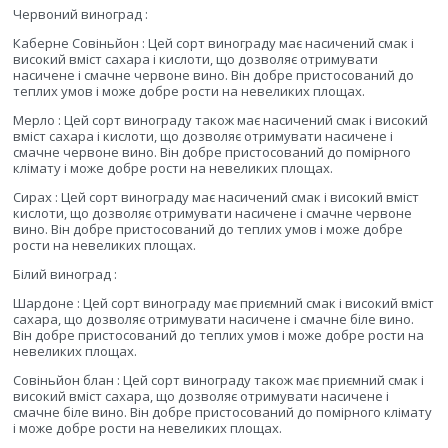
Червоний виноград :
Каберне Совіньйон : Цей сорт винограду має насичений смак і
високий вміст сахара і кислоти, що дозволяє отримувати
насичене і смачне червоне вино. Він добре пристосований до
теплих умов і може добре рости на невеликих площах.
Мерло : Цей сорт винограду також має насичений смак і високий
вміст сахара і кислоти, що дозволяє отримувати насичене і
смачне червоне вино. Він добре пристосований до помірного
клімату і може добре рости на невеликих площах.
Сирах : Цей сорт винограду має насичений смак і високий вміст
кислоти, що дозволяє отримувати насичене і смачне червоне
вино. Він добре пристосований до теплих умов і може добре
рости на невеликих площах.
Білий виноград :
Шардоне : Цей сорт винограду має приємний смак і високий вміст
сахара, що дозволяє отримувати насичене і смачне біле вино.
Він добре пристосований до теплих умов і може добре рости на
невеликих площах.
Совіньйон блан : Цей сорт винограду також має приємний смак і
високий вміст сахара, що дозволяє отримувати насичене і
смачне біле вино. Він добре пристосований до помірного клімату
і може добре рости на невеликих площах.