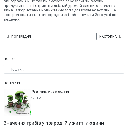
винограду. Лише так ви зможете забезпечити високу
продуктивність і отримати якісний урожай для виготовлення
вина. Використання нових технологій дозволяє ефективніше
контролювати стан виноградника і забезпечити його успішне
ведення.
ПОПЕРЕДНЯ СТАТТЯ: ЯК ПРАВИЛЬНО ПІДБИРАТИ СОРТИ ВИНОГРАДУ ДЛЯ 
НАСТУПНА СТАТТ
ПОПЕРЕДНЯ
НАСТУПНА
ПОШУК
Type 2 or more characters for results.
ПОПУЛЯРНІ
Рослини-хижаки
17.ВЕР.
Значення грибів у природі й у житті людини