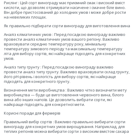
Рислінг : Цей сорт винограду має приємний смак і високий вміст
кислоти, що дозволяє отримувати насичене і смачне біле вино.
Він добре пристосований до холодних умов і може добре рости
на невеликих площах.
Як правильно підбирати сорти винограду для виготовлення вина
Аналіз кліматичних умов : Перед посадкою винограду важливо
провести аналіз кліматичних умов вашого регіону. Важливо
враховувати середню температуру року, мінімальну
температуру зимового періоду та максимальну температуру
літа для вибору сортів, які найкраще підходять для конкретних
умов.
Аналіз типу грунту : Перед посадкою винограду важливо
провести аналіз типу грунту. Важливо враховувати склад грунту,
його pH-рівень і вологість для вибору сортів, які найкраще
підходять для конкретного грунту.
Визначення мети виробництва : Важливо чітко визначити мету
виробництва — буде це виготовлення червоного вина, білого
вина або інших напоїв. Це дозволить вибрати сорти, які
найкраще підходять для конкретної мети.
Корисні поради для фермерів
Правильний вибір сортів : Важливо правильно вибирати сорти
винограду для конкретних умов вирощування. Наприклад, для
теплих регіонів можна вибирати сорти з високим вмістом сахара