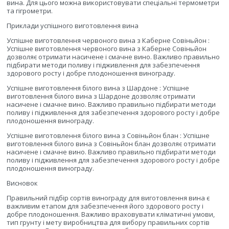
вина. Для цього можна використовувати спеціальні термометри
та гігрометри.
Приклади успішного виготовлення вина
Успішне виготовлення червоного вина з Каберне Совіньйон :
Успішне виготовлення червоного вина з Каберне Совіньйон
дозволяє отримати насичене і смачне вино. Важливо правильно
підбирати методи поливу і підживлення для забезпечення
здорового росту і добре плодоношення винограду.
Успішне виготовлення білого вина з Шардоне : Успішне
виготовлення білого вина з Шардоне дозволяє отримати
насичене і смачне вино. Важливо правильно підбирати методи
поливу і підживлення для забезпечення здорового росту і добре
плодоношення винограду.
Успішне виготовлення білого вина з Совіньйон блан : Успішне
виготовлення білого вина з Совіньйон блан дозволяє отримати
насичене і смачне вино. Важливо правильно підбирати методи
поливу і підживлення для забезпечення здорового росту і добре
плодоношення винограду.
Висновок
Правильний підбір сортів винограду для виготовлення вина є
важливим етапом для забезпечення його здорового росту і
добре плодоношення. Важливо враховувати кліматичні умови,
тип грунту і мету виробництва для вибору правильних сортів