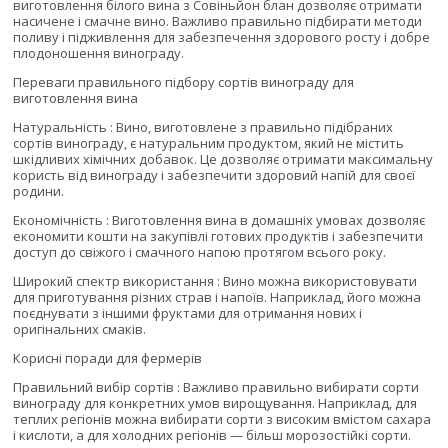
виготовлення білого вина з Совіньйон блан дозволяє отримати
насичене і смачне вино. Важливо правильно підбирати методи
поливу і підживлення для забезпечення здорового росту і добре
плодоношення винограду.
Переваги правильного підбору сортів винограду для
виготовлення вина
Натуральність : Вино, виготовлене з правильно підібраних
сортів винограду, є натуральним продуктом, який не містить
шкідливих хімічних добавок. Це дозволяє отримати максимальну
користь від винограду і забезпечити здоровий напій для своєї
родини.
Економічність : Виготовлення вина в домашніх умовах дозволяє
економити кошти на закупівлі готових продуктів і забезпечити
доступ до свіжого і смачного напою протягом всього року.
Широкий спектр використання : Вино можна використовувати
для приготування різних страв і напоїв. Наприклад, його можна
поєднувати з іншими фруктами для отримання нових і
оригінальних смаків.
Корисні поради для фермерів
Правильний вибір сортів : Важливо правильно вибирати сорти
винограду для конкретних умов вирощування. Наприклад, для
теплих регіонів можна вибирати сорти з високим вмістом сахара
і кислоти, а для холодних регіонів — більш морозостійкі сорти.