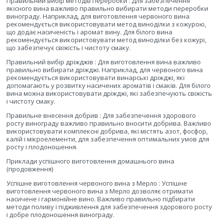
Правильний вибір методів переробки : Для забезпечення
якісного вина важливо правильно вибирати методи переробки
винограду. Наприклад, для виготовлення червоного вина
рекомендується використовувати метод виноділки з кожурою,
що додає насиченість і аромат вину. Для білого вина
рекомендується використовувати метод виноділки без кожурі,
що забезпечує свіжість і чистоту смаку.
Правильний вибір дріжджів : Для виготовлення вина важливо
правильно вибирати дріжджі. Наприклад, для червоного вина
рекомендується використовувати винарські дріжджі, які
допомагають у розвитку насичених ароматів і смаків. Для білого
вина можна використовувати дріжджі, які забезпечують свіжість
і чистоту смаку.
Правильне внесення добрив : Для забезпечення здорового
росту винограду важливо правильно вносити добрива. Важливо
використовувати комплексні добрива, які містять азот, фосфор,
калій і мікроелементи, для забезпечення оптимальних умов для
росту і плодоношення.
Приклади успішного виготовлення домашнього вина
(продовження)
Успішне виготовлення червоного вина з Мерло : Успішне
виготовлення червоного вина з Мерло дозволяє отримати
насичене і гармонійне вино. Важливо правильно підбирати
методи поливу і підживлення для забезпечення здорового росту
і добре плодоношення винограду.