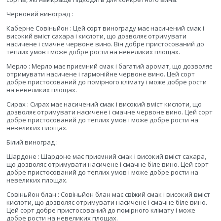
Червоний виноград :
Каберне Совіньйон : Цей сорт винограду має насичений смак і
високий вміст сахара і кислоти, що дозволяє отримувати
насичене і смачне червоне вино. Він добре пристосований до
теплих умов і може добре рости на невеликих площах.
Мерло : Мерло має приємний смак і багатий аромат, що дозволяє
отримувати насичене і гармонійне червоне вино. Цей сорт
добре пристосований до помірного клімату і може добре рости
на невеликих площах.
Сирах : Сирах має насичений смак і високий вміст кислоти, що
дозволяє отримувати насичене і смачне червоне вино. Цей сорт
добре пристосований до теплих умов і може добре рости на
невеликих площах.
Білий виноград :
Шардоне : Шардоне має приємний смак і високий вміст сахара,
що дозволяє отримувати насичене і смачне біле вино. Цей сорт
добре пристосований до теплих умов і може добре рости на
невеликих площах.
Совіньйон блан : Совіньйон блан має свіжий смак і високий вміст
кислоти, що дозволяє отримувати насичене і смачне біле вино.
Цей сорт добре пристосований до помірного клімату і може
добре рости на невеликих площах.