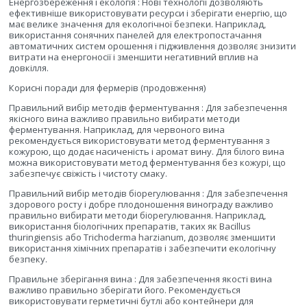
Енергозбереження і екологія : Нові технології дозволяють
ефективніше використовувати ресурси і зберігати енергію, що
має велике значення для екологічної безпеки. Наприклад,
використання сонячних панелей для електропостачання
автоматичних систем орошення і підживлення дозволяє знизити
витрати на енергоносії і зменшити негативний вплив на
довкілля.
Корисні поради для фермерів (продовження)
Правильний вибір методів ферментування : Для забезпечення
якісного вина важливо правильно вибирати методи
ферментування. Наприклад, для червоного вина
рекомендується використовувати метод ферментування з
кожурою, що додає насиченість і аромат вину. Для білого вина
можна використовувати метод ферментування без кожурі, що
забезпечує свіжість і чистоту смаку.
Правильний вибір методів біорегулювання : Для забезпечення
здорового росту і добре плодоношення винограду важливо
правильно вибирати методи біорегулювання. Наприклад,
використання біологічних препаратів, таких як Bacillus
thuringiensis або Trichoderma harzianum, дозволяє зменшити
використання хімічних препаратів і забезпечити екологічну
безпеку.
Правильне зберігання вина : Для забезпечення якості вина
важливо правильно зберігати його. Рекомендується
використовувати герметичні бутлі або контейнери для