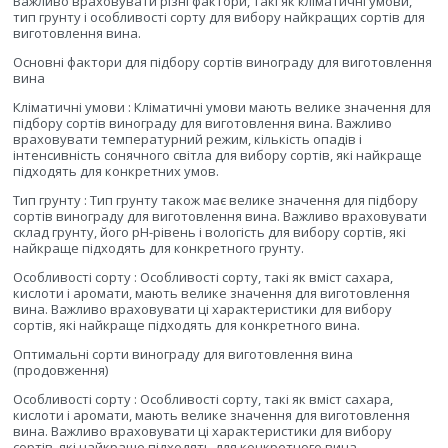
Важливо враховувати різні фактори, такі як кліматичні умови,
тип грунту і особливості сорту для вибору найкращих сортів для
виготовлення вина.
Основні фактори для підбору сортів винограду для виготовлення
вина
Кліматичні умови : Кліматичні умови мають велике значення для
підбору сортів винограду для виготовлення вина. Важливо
враховувати температурний режим, кількість опадів і
інтенсивність сонячного світла для вибору сортів, які найкраще
підходять для конкретних умов.
Тип грунту : Тип грунту також має велике значення для підбору
сортів винограду для виготовлення вина. Важливо враховувати
склад грунту, його pH-рівень і вологість для вибору сортів, які
найкраще підходять для конкретного грунту.
Особливості сорту : Особливості сорту, такі як вміст сахара,
кислоти і аромати, мають велике значення для виготовлення
вина. Важливо враховувати ці характеристики для вибору
сортів, які найкраще підходять для конкретного вина.
Оптимальні сорти винограду для виготовлення вина
(продовження)
Особливості сорту : Особливості сорту, такі як вміст сахара,
кислоти і аромати, мають велике значення для виготовлення
вина. Важливо враховувати ці характеристики для вибору
сортів, які найкраще підходять для конкретного вина.