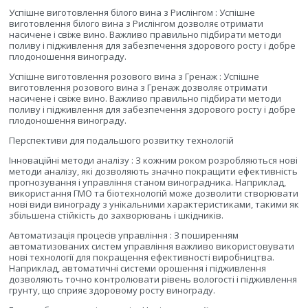
Успішне виготовлення білого вина з Рислінгом : Успішне
виготовлення білого вина з Рислінгом дозволяє отримати
насичене і свіже вино. Важливо правильно підбирати методи
поливу і підживлення для забезпечення здорового росту і добре
плодоношення винограду.
Успішне виготовлення розового вина з Гренаж : Успішне
виготовлення розового вина з Гренаж дозволяє отримати
насичене і свіже вино. Важливо правильно підбирати методи
поливу і підживлення для забезпечення здорового росту і добре
плодоношення винограду.
Перспективи для подальшого розвитку технологій
Інноваційні методи аналізу : З кожним роком розробляються нові
методи аналізу, які дозволяють значно покращити ефективність
прогнозування і управління станом виноградника. Наприклад,
використання ГМО та біотехнологій може дозволити створювати
нові види винограду з унікальними характеристиками, такими як
збільшена стійкість до захворювань і шкідників.
Автоматизація процесів управління : З поширенням
автоматизованих систем управління важливо використовувати
нові технології для покращення ефективності виробництва.
Наприклад, автоматичні системи орошення і підживлення
дозволяють точно контролювати рівень вологості і підживлення
грунту, що сприяє здоровому росту винограду.