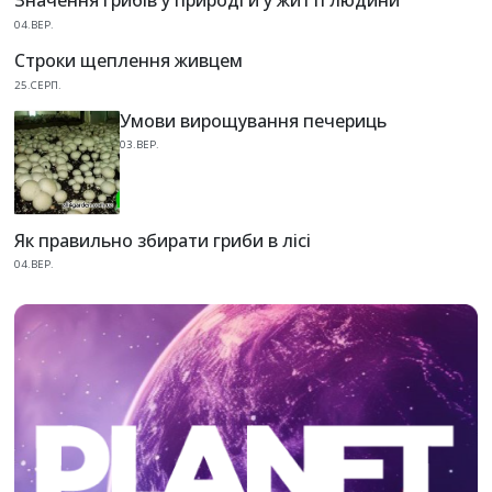
Значення грибів у природі й у житті людини
04.ВЕР.
Строки щеплення живцем
25.СЕРП.
Умови вирощування печериць
03.ВЕР.
Як правильно збирати гриби в лісі
04.ВЕР.