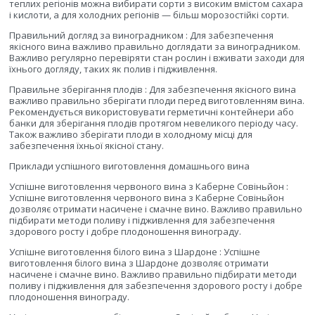
теплих регіонів можна вибирати сорти з високим вмістом сахара
і кислоти, а для холодних регіонів — більш морозостійкі сорти.
Правильний догляд за виноградником : Для забезпечення
якісного вина важливо правильно доглядати за виноградником.
Важливо регулярно перевіряти стан рослин і вживати заходи для
їхнього догляду, таких як полив і підживлення.
Правильне зберігання плодів : Для забезпечення якісного вина
важливо правильно зберігати плоди перед виготовленням вина.
Рекомендується використовувати герметичні контейнери або
банки для зберігання плодів протягом невеликого періоду часу.
Також важливо зберігати плоди в холодному місці для
забезпечення їхньої якісної стану.
Приклади успішного виготовлення домашнього вина
Успішне виготовлення червоного вина з Каберне Совіньйон :
Успішне виготовлення червоного вина з Каберне Совіньйон
дозволяє отримати насичене і смачне вино. Важливо правильно
підбирати методи поливу і підживлення для забезпечення
здорового росту і добре плодоношення винограду.
Успішне виготовлення білого вина з Шардоне : Успішне
виготовлення білого вина з Шардоне дозволяє отримати
насичене і смачне вино. Важливо правильно підбирати методи
поливу і підживлення для забезпечення здорового росту і добре
плодоношення винограду.