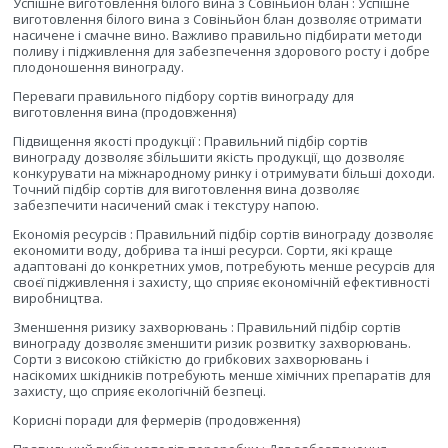
Успішне виготовлення білого вина з Совіньйон блан : Успішне
виготовлення білого вина з Совіньйон блан дозволяє отримати
насичене і смачне вино. Важливо правильно підбирати методи
поливу і підживлення для забезпечення здорового росту і добре
плодоношення винограду.
Переваги правильного підбору сортів винограду для
виготовлення вина (продовження)
Підвищення якості продукції : Правильний підбір сортів
винограду дозволяє збільшити якість продукції, що дозволяє
конкурувати на міжнародному ринку і отримувати більші доходи.
Точний підбір сортів для виготовлення вина дозволяє
забезпечити насичений смак і текстуру напою.
Економія ресурсів : Правильний підбір сортів винограду дозволяє
економити воду, добрива та інші ресурси. Сорти, які краще
адаптовані до конкретних умов, потребують менше ресурсів для
своєї підживлення і захисту, що сприяє економічній ефективності
виробництва.
Зменшення ризику захворювань : Правильний підбір сортів
винограду дозволяє зменшити ризик розвитку захворювань.
Сорти з високою стійкістю до грибкових захворювань і
насікомих шкідників потребують менше хімічних препаратів для
захисту, що сприяє екологічній безпеці.
Корисні поради для фермерів (продовження)