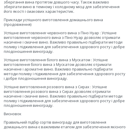
зберігання вина протягом довшого часу. Також важливо
зберігати вино в темному і холодному місці для забезпечення
його якості і смакових характеристик.
Приклади успішного виготовлення домашнього вина
(продовження)
Успішне виготовлення червоного вина з Піно Нуар : Успішне
виготовлення червоного вина з Піно Нуар дозволяє отримати
насичене і смачне вино. Важливо правильно підбирати методи
поливу і підживлення для забезпечення здорового росту і добре
плодоношення винограду.
Успішне виготовлення білого вина з Мускатом : Успішне
виготовлення білого вина з Мускатом дозволяє отримати
насичене і ароматне вино. Важливо правильно підбирати
методи поливу і підживлення для забезпечення здорового росту
і добре плодоношення винограду.
Успішне виготовлення розового вина з Сирах : Успішне
виготовлення розового вина з Сирах дозволяє отримати
насичене і смачне вино. Важливо правильно підбирати методи
поливу і підживлення для забезпечення здорового росту і добре
плодоношення винограду.
Висновок
Правильний підбір сортів винограду для виготовлення
домашнього вина є важливим етапом для забезпечення якісного