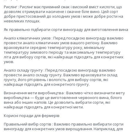
Рислінг : Рислінг має приємний смак і високий вміст кислоти, що
дозволяє отримувати насичене і смачне біле вино. Цей сорт
добре пристосований до холодних умов і може добре рости на
невеликих площах.
Як правильно підбирати сорти винограду для виготовлення вина
Аналіз кліматичних умов : Перед посадкою винограду важливо
провести аналіз кліматичних умов вашого регіону. Важливо
враховувати середню температуру року, мінімальну
температуру зимового періоду та максимальну температуру
літа для вибору сортів, які найкраще підходять для конкретних
умов.
Аналіз складу грунту : Перед посадкою винограду важливо
провести аналіз складу грунту. Важливо враховувати склад
грунту, його pH-рівень і вологість для вибору сортів, які
найкраще підходять для конкретного грунту.
Визначення мети виробництва : Важливо чітко визначити мету
виробництва — буде це виготовлення червоного вина, білого
вина або інших напоїв. Це дозволить вибрати сорти, які
найкраще підходять для конкретної мети.
Корисні поради для фермерів
Правильний вибір сортів : Важливо правильно вибирати сорти
винограду для конкретних умов вирощування. Наприклад, для