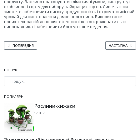
продукту. Важливо враховувати кліматичні умови, тип грунту і
особливості сорту для вибору найкращих сортів. Лише так ви
зможете забезпечити високу продуктивність і отримати якісний
урожай для виготовлення домашнього вина. Використання
нових технологій дозволяє ефективніше контролювати стан
виноградника і забезпечити його успішне ведення.
ПОПЕРЕДНЯ СТАТТЯ: ЯК ПРАВИЛЬНО ПІДБИРАТИ СОРТИ ВИНОГРАДУ ДЛЯ
НАСТУПНА СТАТТ
ПОПЕРЕДНЯ
НАСТУПНА
ПОШУК
Type 2 or more characters for results.
ПОПУЛЯРНІ
Рослини-хижаки
17.ВЕР.