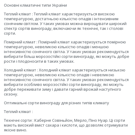
Основні кліматичні типи України
Теплий клімат : Теплий клімат характеризується високою
температурою, достатньою кількістю опадів і інтенсивним
сонячним світлом. У таких умовах можна вирощувати широкий
спектр сортів винограду, включаючи як технічні, так і столові
сорти.
Помірний клімат : Помірний клімат характеризується помірною
температурою, невеликою кількістю опадів і меншою
інтенсивністю сонячного світла. У таких умовах рекомендується
вибирати більш морозостійкі сорти винограду, які можуть добре
рости і плодоносити в таких умовах.
Холодний клімат : Холодний клімат характеризується низькою
температурою, невеликою кількістю опадів і невеликою
інтенсивністю сонячного світла. У таких умовах рекомендується
вибирати особливо морозостійкі сорти винограду, які можуть
добре переживати зиму і давати гарний врожай наступного
сезону.
Оптимальні сорти винограду для різних типів климату
Теплий клімат :
Технічні сорти : Каберне Совіньйон, Мерло, Піно Нуар. Ці сорти
мають високий вміст сахара і кислоти, що дозволяє отримувати
якісне вино.