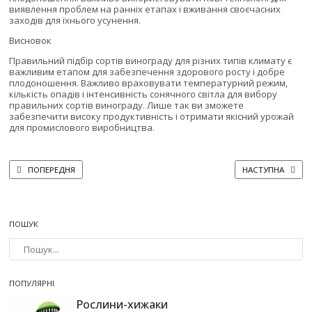
виявлення проблем на ранніх етапах і вживання своєчасних
заходів для їхнього усунення.
Висновок
Правильний підбір сортів винограду для різних типів климату є
важливим етапом для забезпечення здорового росту і добре
плодоношення. Важливо враховувати температурний режим,
кількість опадів і інтенсивність сонячного світла для вибору
правильних сортів винограду. Лише так ви зможете
забезпечити високу продуктивність і отримати якісний урожай
для промислового виробництва.
ПОПЕРЕДНЯ СТАТТЯ: ЯК ВИКОРИСТОВУВАТИ СУЧАСНІ МЕТОДИ ДЛЯ КОНТ
НАСТУПНА СТАТТЯ
ПОПЕРЕДНЯ
НАСТУПНА
ПОШУК
Type 2 or more characters for results.
ПОПУЛЯРНІ
Рослини-хижаки