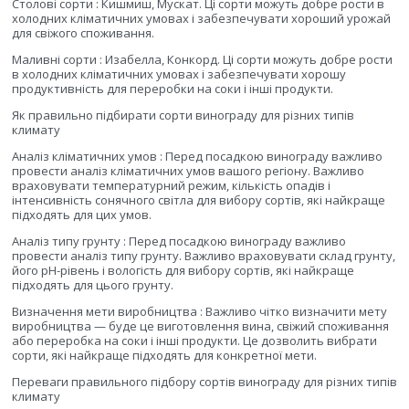
Столові сорти : Кишмиш, Мускат. Ці сорти можуть добре рости в
холодних кліматичних умовах і забезпечувати хороший урожай
для свіжого споживання.
Маливні сорти : Изабелла, Конкорд. Ці сорти можуть добре рости
в холодних кліматичних умовах і забезпечувати хорошу
продуктивність для переробки на соки і інші продукти.
Як правильно підбирати сорти винограду для різних типів
климату
Аналіз кліматичних умов : Перед посадкою винограду важливо
провести аналіз кліматичних умов вашого регіону. Важливо
враховувати температурний режим, кількість опадів і
інтенсивність сонячного світла для вибору сортів, які найкраще
підходять для цих умов.
Аналіз типу грунту : Перед посадкою винограду важливо
провести аналіз типу грунту. Важливо враховувати склад грунту,
його pH-рівень і вологість для вибору сортів, які найкраще
підходять для цього грунту.
Визначення мети виробництва : Важливо чітко визначити мету
виробництва — буде це виготовлення вина, свіжий споживання
або переробка на соки і інші продукти. Це дозволить вибрати
сорти, які найкраще підходять для конкретної мети.
Переваги правильного підбору сортів винограду для різних типів
климату