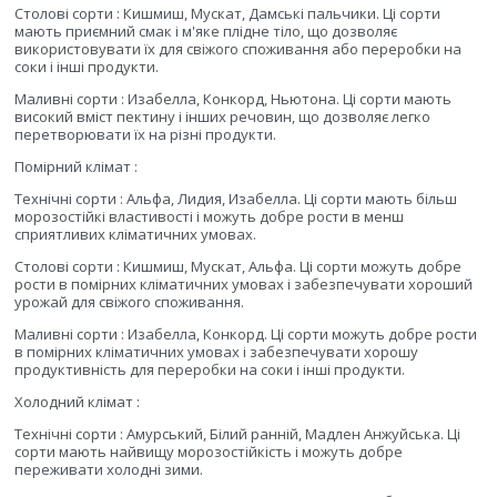
Столові сорти : Кишмиш, Мускат, Дамські пальчики. Ці сорти
мають приємний смак і м'яке плідне тіло, що дозволяє
використовувати їх для свіжого споживання або переробки на
соки і інші продукти.
Маливні сорти : Изабелла, Конкорд, Ньютона. Ці сорти мають
високий вміст пектину і інших речовин, що дозволяє легко
перетворювати їх на різні продукти.
Помірний клімат :
Технічні сорти : Альфа, Лидия, Изабелла. Ці сорти мають більш
морозостійкі властивості і можуть добре рости в менш
сприятливих кліматичних умовах.
Столові сорти : Кишмиш, Мускат, Альфа. Ці сорти можуть добре
рости в помірних кліматичних умовах і забезпечувати хороший
урожай для свіжого споживання.
Маливні сорти : Изабелла, Конкорд. Ці сорти можуть добре рости
в помірних кліматичних умовах і забезпечувати хорошу
продуктивність для переробки на соки і інші продукти.
Холодний клімат :
Технічні сорти : Амурський, Білий ранній, Мадлен Анжуйська. Ці
сорти мають найвищу морозостійкість і можуть добре
переживати холодні зими.