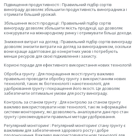
Підвищення продуктивності : Правильний підбір сортів
винограду дозволяє збільшити продуктивність виноградника і
отримати більший урожай.
Збільшення якості продукції : Правильний підбір сортів
винограду дозволяє збільшити якість продукції, що дозволяє
конкурувати на міжнародному ринку і отримувати більші доходи.
Зниження витрат на догляд : Правильний підбір сортів винограду
дозволяє знизити витрати на догляд за виноградником, оскільки
вони краще адаптовані до конкретних умов і потребують
менше ресурсів для своєї підживлення і захисту.
Корисні поради для ефективного використання нових технологій
Обробка грунту : Для покращення якості грунту важливо
правильно проводити обробку грунту з використанням нових
технологій, таких як біотехнології і нанотехнології, для
удобрювання грунту і покращення його якості. Це дозволяє
забезпечити оптимальні умови для росту винограду.
Контроль за станом грунту : Для контролю за станом грунту
важливо використовувати нові технології, такі як інформаційні
системи моніторингу, які дозволяють аналізувати дані про стан
грунту і рекомендувати правильні методи удобрювання.
Регулярний моніторинг : Регулярний моніторинг стану грунту є
важливим для забезпечення здорового росту і добре
плодоношення. Важливо використовувати нові технології для