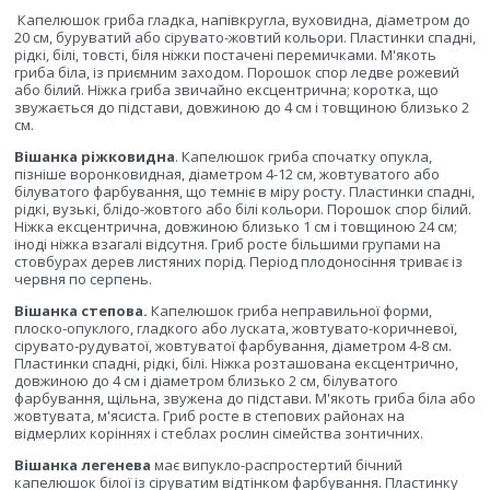
Капелюшок гриба гладка, напівкругла, вуховидна, діаметром до
20 см, буруватий або сірувато-жовтий кольори. Пластинки спадні,
рідкі, білі, товсті, біля ніжки постачені перемичками. М'якоть
гриба біла, із приємним заходом. Порошок спор ледве рожевий
або білий. Ніжка гриба звичайно ексцентрична; коротка, що
звужається до підстави, довжиною до 4 см і товщиною близько 2
см.
Вішанка ріжковидна
. Капелюшок гриба спочатку опукла,
пізніше воронковидная, діаметром 4-12 см, жовтуватого або
білуватого фарбування, що темніє в міру росту. Пластинки спадні,
рідкі, вузькі, блідо-жовтого або білі кольори. Порошок спор білий.
Ніжка ексцентрична, довжиною близько 1 см і товщиною 24 см;
іноді ніжка взагалі відсутня. Гриб росте більшими групами на
стовбурах дерев листяних порід. Період плодоносіння триває із
червня по серпень.
Вішанка степова.
Капелюшок гриба неправильної форми,
плоско-опуклого, гладкого або луската, жовтувато-коричневої,
сірувато-рудуватої, жовтуватої фарбування, діаметром 4-8 см.
Пластинки спадні, рідкі, білі. Ніжка розташована ексцентрично,
довжиною до 4 см і діаметром близько 2 см, білуватого
фарбування, щільна, звужена до підстави. М'якоть гриба біла або
жовтувата, м'ясиста. Гриб росте в степових районах на
відмерлих коріннях і стеблах рослин сімейства зонтичних.
Вішанка легенева
має випукло-распростертий бічний
капелюшок білої із сіруватим відтінком фарбування. Пластинку