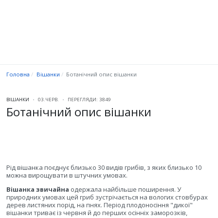
Головна
Вішанки
Ботанічний опис вішанки
ВІШАНКИ
03.ЧЕРВ.
ПЕРЕГЛЯДИ: 3849
Ботанічний опис вішанки
Рід вішанка поєднує близько 30 видів грибів, з яких близько 10
можна вирощувати в штучних умовах.
Вішанка звичайна
одержала найбільше поширення. У
природних умовах цей гриб зустрічається на вологих стовбурах
дерев листяних порід, на пнях. Період плодоносіння "дикої"
вішанки триває із червня й до перших осінніх заморозків,