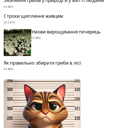
Значення грибів у природі й у житті людини
04.ВЕР.
Строки щеплення живцем
25.СЕРП.
Умови вирощування печериць
03.ВЕР.
Як правильно збирати гриби в лісі
04.ВЕР.