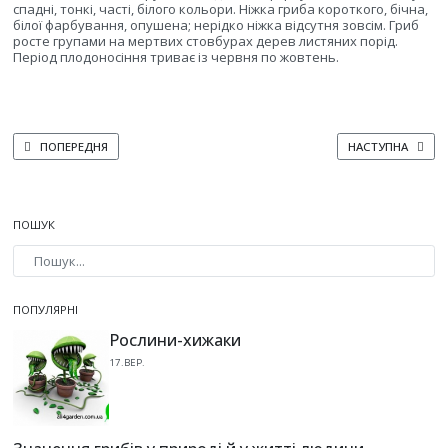
спадні, тонкі, часті, білого кольори. Ніжка гриба короткого, бічна,
білої фарбування, опушена; нерідко ніжка відсутня зовсім. Гриб
росте групами на мертвих стовбурах дерев листяних порід.
Період плодоносіння триває із червня по жовтень.
ПОПЕРЕДНЯ СТАТТЯ: СОРТИ Й ВИДИ ВІШАНКИ
НАСТУПНА СТАТТ
ПОПЕРЕДНЯ
НАСТУПНА
ПОШУК
Type 2 or more characters for results.
ПОПУЛЯРНІ
Рослини-хижаки
17.ВЕР.