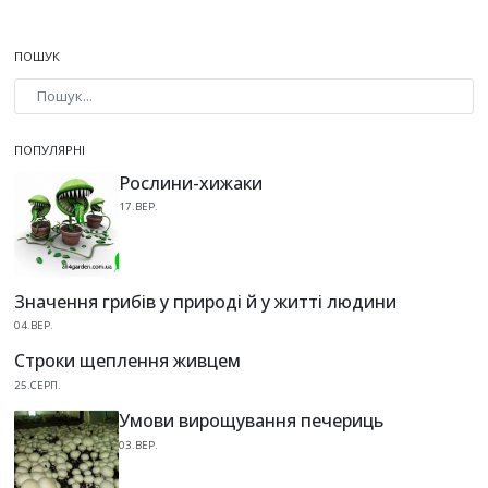
ПОШУК
Type 2 or more characters for results.
ПОПУЛЯРНІ
Рослини-хижаки
17.ВЕР.
Значення грибів у природі й у житті людини
04.ВЕР.
Строки щеплення живцем
25.СЕРП.
Умови вирощування печериць
03.ВЕР.