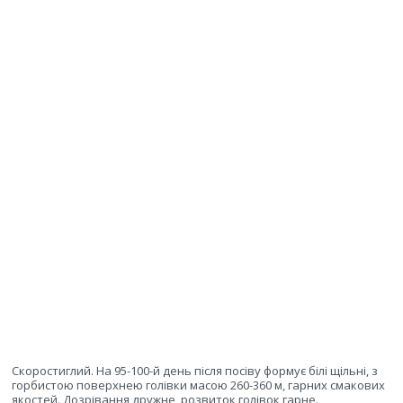
Скоростиглий. На 95-100-й день після посіву формує білі щільні, з
горбистою поверхнею голівки масою 260-360 м, гарних смакових
якостей. Дозрівання дружне, розвиток голівок гарне.