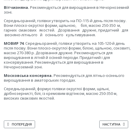
Вітчизняна.
Рекомендується для вирощування в Нечорноземній
зоні.
Середньоранній, голівки утворить на ПО-115-й день після посіву.
Вони плоско-округлої форми, щільною,
білі, масою 250-350
м,
гарних
смакових
якостей.
Дозрівання
дружне, придатний
для
весняно-літнього
й
осіннього
культивування.
МОВИР 74
. Середньоранній, голівки утворить на 105-120-й день
після посіву. Вони плоско-округлої форми, білою, щільною, соковиті,
масою 270-380 р. Дозрівання дружне. Рекомендується для
вирощування в літній й осінній періоди. Придатний і для
консервування. Рекомендується для вирощування в
Нечорноземній зоні.
Московська консервна.
Рекомендується для літньо-осіннього
вирощування в аматорських городах.
Середньоранній, формує голівки округлої форми, щільні,
дрібнозернисті, білі, із кремовим відтінком, масою 250-350 м,
високих смакових якостей.
ПОПЕРЕДНЯ СТАТТЯ: ТЕХНІКА ВИРОЩУВАННЯ КВІТКОВОЇ КАПУСТИ
НАСТУПНА СТАТТЯ
ПОПЕРЕДНЯ
НАСТУПНА