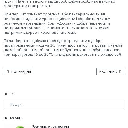
ґрунті. На етапі захисту від хвороб цибулі особливо важливо
спостерігати стан рослин.
При перших ознаках сірої гнилі або бактеріальної гнилі
необхідно видалити уражені цибулини і обробити ділянку
розчином марганцівки. Сорт «Дюрант» добре переносить
несприятливі умови, але вимагає своєчасного поливу для
підтримки здоров'я кореневої системи.
Після збирання цибулю необхідно просушити в добре
провітрюваному місці на 2-3 тижні, щоб запобігти розвитку гнилі
під час зберігання. Зберігання цибулі повинне відбуватися при
температурі від 15 до 20 °C та відносній вологості не більше 60%.
ПОПЕРЕДНЯ СТАТТЯ: ЦИБУЛЯ-ШАЛОТ: ОСОБЛИВОСТІ ВИРОЩУВАННЯ В УКР
НАСТУПНА СТАТТЯ
ПОПЕРЕДНЯ
НАСТУПНА
ПОШУК
Type 2 or more characters for results.
ПОПУЛЯРНІ
Рослини-хижаки