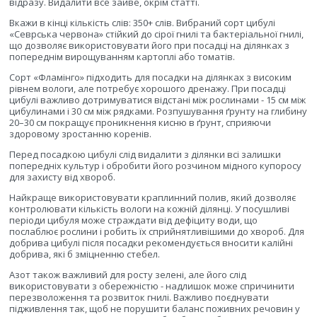
відразу. Видалити все зайве, окрім статті.
Вкажи в кінці кількість слів: 350+ слів. Вибраний сорт цибулі
«Севрська червона» стійкий до сірої гнилі та бактеріальної гнилі,
що дозволяє використовувати його при посадці на ділянках з
попереднім вирощуванням картоплі або томатів.
Сорт «Фламінго» підходить для посадки на ділянках з високим
рівнем вологи, але потребує хорошого дренажу. При посадці
цибулі важливо дотримуватися відстані між рослинами - 15 см між
цибулинами і 30 см між рядками. Розпушування ґрунту на глибину
20–30 см покращує проникнення кисню в ґрунт, сприяючи
здоровому зростанню коренів.
Перед посадкою цибулі слід видалити з ділянки всі залишки
попередніх культур і обробити його розчином мідного купоросу
для захисту від хвороб.
Найкраще використовувати краплинний полив, який дозволяє
контролювати кількість вологи на кожній ділянці. У посушливі
періоди цибуля може страждати від дефіциту води, що
послаблює рослини і робить їх сприйнятливішими до хвороб. Для
добрива цибулі після посадки рекомендується вносити калійні
добрива, які б зміцненню стебел.
Азот також важливий для росту зелені, але його слід
використовувати з обережністю - надлишок може спричинити
перезволоження та розвиток гнилі. Важливо поєднувати
підживлення так, щоб не порушити баланс поживних речовин у