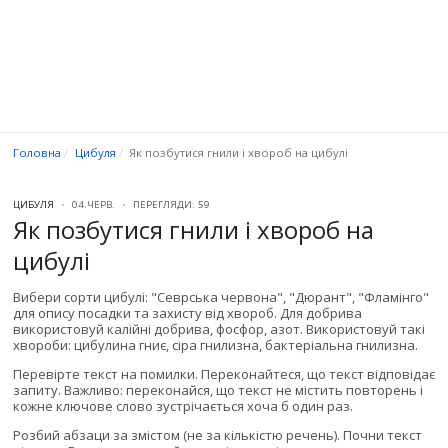
Головна
Цибуля
Як позбутися гнили і хвороб на цибулі
ЦИБУЛЯ
04.ЧЕРВ.
ПЕРЕГЛЯДИ: 59
Як позбутися гнили і хвороб на
цибулі
Вибери сорти цибулі: "Севрська червона", "Дюрант", "Фламінго"
для опису посадки та захисту від хвороб. Для добрива
використовуй калійні добрива, фосфор, азот. Використовуй такі
хвороби: цибулина гниє, сіра гнилизна, бактеріальна гнилизна.
Перевірте текст на помилки. Переконайтеся, що текст відповідає
запиту. Важливо: переконайся, що текст не містить повторень і
кожне ключове слово зустрічається хоча б один раз.
Розбий абзаци за змістом (не за кількістю речень). Почни текст