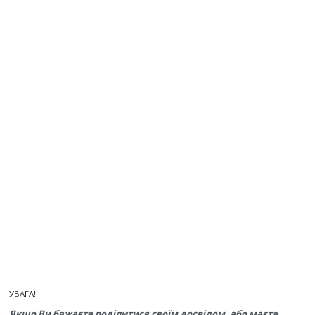
УВАГА!
Якщо Ви бажаєте поділитися своїм досвідом, або маєте