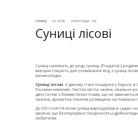
СУНИЦІ
03.ЧЕРВ.
ПЕРЕГЛЯДИ: 106
Суниці лісові
Суниці належать до роду суниць (Ргадагіа) з родини 
використовують для споживання ягід, є суниці лісові, м
великоплідні.
Суниці лісові
. У дикому стані поширені у Європі, в С
Рослини невеликі. Листки світло-зелені, овально-ром
двостатеві з білими пелюстками, що не змикаються к
смачна, ароматна. Насіння розміщене на поверхні пл
До XVI століття лісові суниці вирощували в садах і н
(місячні, що безперервно плодоносять) дрібноплідн
любителів.