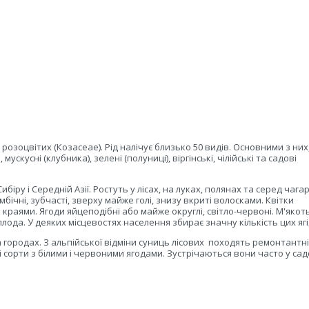
розоцвітих (Козасеае). Рід налічує близько 50 видів. Основними з них,
ускусні (клубника), зелені (полуниці), віргінські, чілійські та садові
ибіру і Середній Азії. Ростуть у лісах, на луках, полянах та серед чага
бічні, зубчасті, зверху майже голі, знизу вкриті волосками. Квітки
раями. Ягоди яйцеподібні або майже округлі, світло-червоні. М'якоть
ода. У деяких місцевостях населення збирає значну кількість цих ягі
а городах. З альпійської відміни суниць лісових
походять ремонтантні
і сорти з білими і червоними ягодами. Зустрічаються вони часто у сад