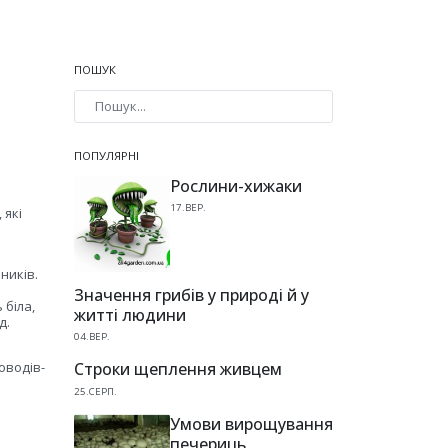
ПОШУК
Type 2 or more characters for results.
ПОПУЛЯРНІ
Рослини-хижаки
17.ВЕР.
 які
рників.
Значення грибів у природі й у
 біла,
житті людини
д.
04.ВЕР.
оводів-
Строки щеплення живцем
25.СЕРП.
Умови вирощування
печериць