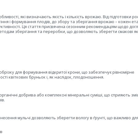
бливості, які визначають якість і кількість врожаю. Від підготовки р
іння і формування плодів, до збору та зберігання врожаю – кожен ет
уктивності. Ця стаття присвячена сезонним рекомендаціям щодо догл
методам зберігання та переробки, що дозволяють зберегти смакові як
 обрізку для формування відкритої крони, що забезпечує рівномірне
ості квіткових бруньок і, як наслідок, плодоношення.
 органічні добрива або комплексні мінеральні суміші, що сприяють з
ів.
есення мульчі дозволяють зберегти вологу в ґрунті, що важливо дл
ів