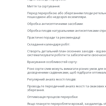
Миття та сортування:
Перед переробкою або зберіганням плоди ретельно
пошкоджені або недозрілі екземпляри.
Обробка антисептичними засобами:
Обробка плодів натуральними антисептиками сприяє
Практичні поради та рекомендації
Складання календаря робіт:
Створіть детальний план сезонних заходів – від в
систематизувати роботи та забезпечити своєчасніс
Врахування особливостей сорту:
Різні сорти слив можуть вимагати різних умов для
досвідченими садівниками, щоб підібрати оптимал
Регулярний аналіз якості плодів:
Проводьте періодичний аналіз якості та смакових 
зберігання.
Оптимізація процесів переробки:
Якщо плануєте переробляти врожай, заздалегідь об