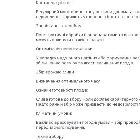
Контроль цвітіння:
Регулярний моніторинг стану рослини допомагає вч
підживлення сприяють утворенню багатого цвітінн
Запобігання хворобам:
Профілактичні обробки біопрепаратами та контрол
можуть вплинути на якість плодів.
Оптимізація навантаження:
У випадку надмірного цвітіння або формування вели
збільшенню розміру та якості залишених плодів.
Збір врожаю сливи
Визначення оптимального часу
Ознаки готовності плодів:
Слива готова до збору, коли досягає характерного 
Надто ранній збір може призвести до недозрілості п
Кліматичні умови:
Важливо враховувати погодні умови – збір проводят
передчасного псування.
Техніка збору