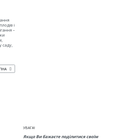
мання
плодів і
ігання –
ики
м,
у саду,
ПНА СТАТТЯ: ЕФЕКТИВНЕ УПРАВЛІННЯ РИЗИКАМИ У ВИРОЩУВАННІ СЛИВИ – СТ
ПНА
УВАГА!
Якщо Ви бажаєте поділитися своїм