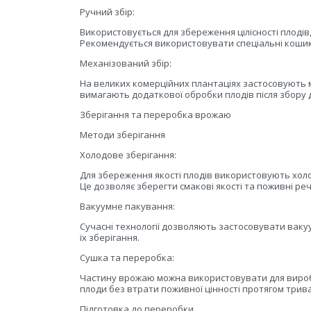
Ручний збір:
Використовується для збереження цілісності плодів
Рекомендується використовувати спеціальні кошик
Механізований збір:
На великих комерційних плантаціях застосовують 
вимагають додаткової обробки плодів після збору
Зберігання та переробка врожаю
Методи зберігання
Холодове зберігання:
Для збереження якості плодів використовують хол
Це дозволяє зберегти смакові якості та поживні ре
Вакуумне пакування:
Сучасні технології дозволяють застосовувати ваку
їх зберігання.
Сушка та переробка:
Частину врожаю можна використовувати для виробн
плоди без втрати поживної цінності протягом трива
Підготовка до переробки