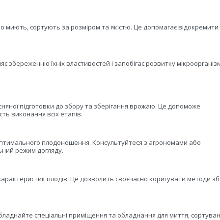
 миють, сортують за розміром та якістю. Це допомагає відокремити
 збереженню їхніх властивостей і запобігає розвитку мікроорганізм
есняної підготовки до збору та зберігання врожаю. Це допоможе
ть виконання всіх етапів.
 оптимального плодоношення. Консультуйтеся з агрономами або
ьний режим догляду.
характеристик плодів. Це дозволить своєчасно коригувати методи зб
ладнайте спеціальні приміщення та обладнання для миття, сортуван