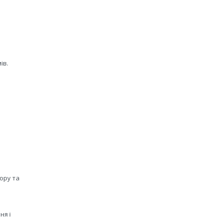
ів.
ору та
ня і