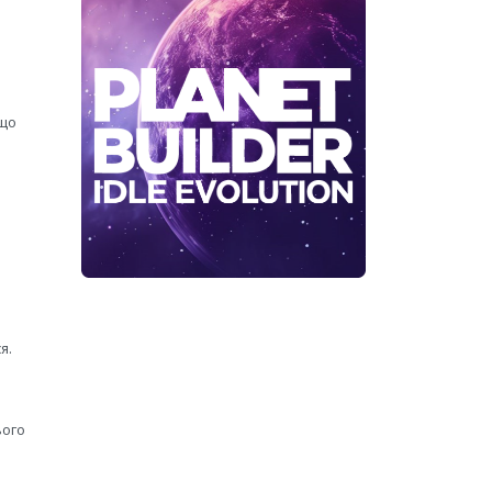
 що
я.
ього