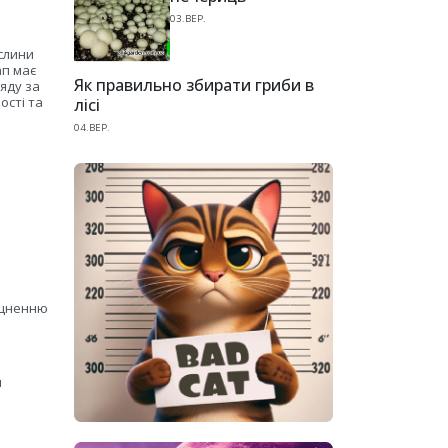
03.ВЕР.
ослини
ап має
Як правильно збирати гриби в
яду за
ості та
лісі
04.ВЕР.
міцненню
я