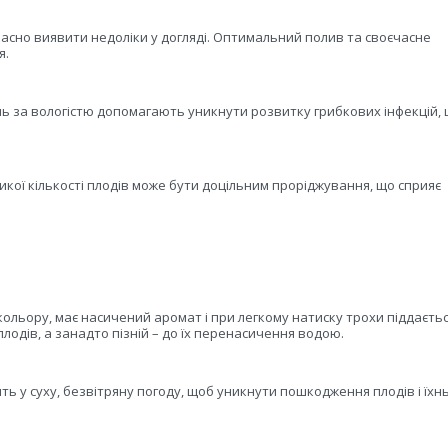
асно виявити недоліки у догляді. Оптимальний полив та своєчасне
я.
ь за вологістю допомагають уникнути розвитку грибкових інфекцій,
кої кількості плодів може бути доцільним проріджування, що сприяє
кольору, має насичений аромат і при легкому натиску трохи піддаєтьс
лодів, а занадто пізній – до їх перенасичення водою.
ь у суху, безвітряну погоду, щоб уникнути пошкодження плодів і їхн