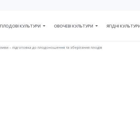
ПЛОДОВІ КУЛЬТУРИ
ОВОЧЕВІ КУЛЬТУРИ
ЯГІДНІ КУЛЬТУР
сливи – підготовка до плодоношення та зберігання плодів