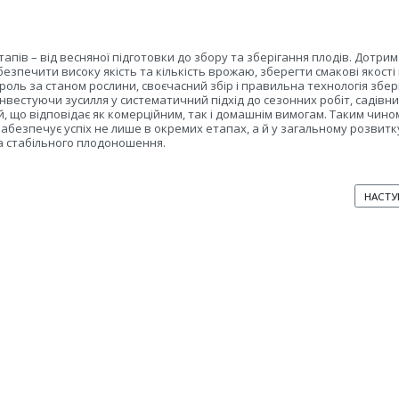
апів – від весняної підготовки до збору та зберігання плодів. Дотри
зпечити високу якість та кількість врожаю, зберегти смакові якості 
роль за станом рослини, своєчасний збір і правильна технологія збер
нвестуючи зусилля у систематичний підхід до сезонних робіт, садівн
, що відповідає як комерційним, так і домашнім вимогам. Таким чино
забезпечує успіх не лише в окремих етапах, а й у загальному розвитк
а стабільного плодоношення.
НАСТУ
НАСТУ