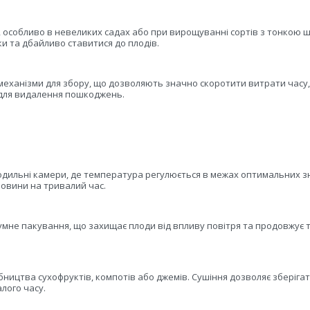
, особливо в невеликих садах або при вирощуванні сортів з тонкою 
и та дбайливо ставитися до плодів.
механізми для збору, що дозволяють значно скоротити витрати часу,
 для видалення пошкоджень.
одильні камери, де температура регулюється в межах оптимальних з
човини на тривалий час.
умне пакування, що захищає плоди від впливу повітря та продовжує 
ицтва сухофруктів, компотів або джемів. Сушіння дозволяє зберіга
лого часу.