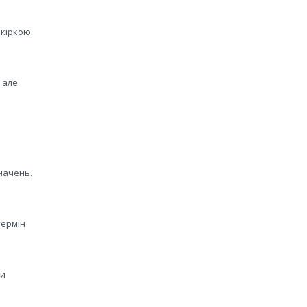
шкіркою.
 але
начень.
термін
ти