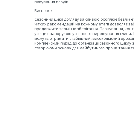
пакування плодів.
Висновок
Сезонний цикл догляду за сливою охоплює безліч ет
чітких рекомендацій на кожному етапі дозволяє забе
продовжити термін їх зберігання. Планування, конт
усе це є запорукою успішного вирощування сливи. І
можуть отримати стабільний, високоякісний врожай
комплексний підхід до організації сезонного циклу 
створюючи основу для майбутнього процвітання т