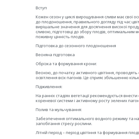
Вступ
Кожен сезон у циклі вирощування сливи має свої осо
до плодоношення, правильного догляду під час цвіт
вирішальне значення для досягнення високої прод
сливою, підготовці до збору плодів, оптимальним 
поживну цінність плодів.
Підготовка до сезонного плодоношення
Весняна підготовка
Обрізка та формування крони:
Весною, до початку активного цвітіння, проводять
освітлення всіх пагонів. Це сприяє збільшенню кільк
Підживлення:
На ранніх стадіях вегетації рекомендується внести
кореневої системи і активному росту зелених пагон
Полив та мульчування:
Забезпечення оптимального водного режиму та нан
запобігання стресу рослини.
Літній період – період цвітіння та формування плод