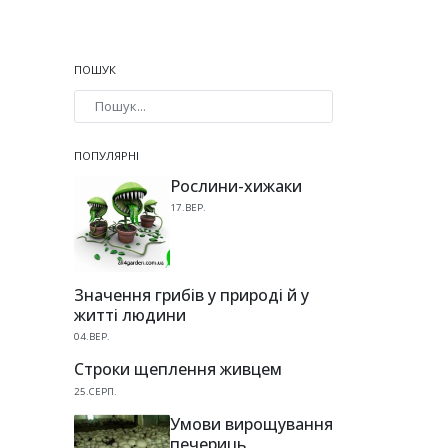
ПОШУК
Type 2 or more characters for results.
ПОПУЛЯРНІ
Рослини-хижаки
17.ВЕР.
Значення грибів у природі й у
житті людини
04.ВЕР.
Строки щеплення живцем
25.СЕРП.
Умови вирощування
печериць