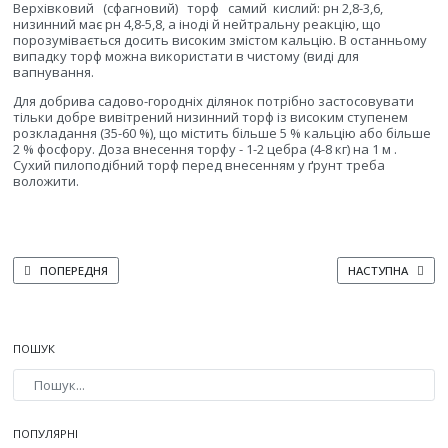
Верхівковий
(сфагновий)
торф
самий
кислий: рн 2,8-3,6,
низинний має рн 4,8-5,8, а іноді й нейтральну реакцію, що
порозумівається досить високим змістом кальцію. В останньому
випадку торф можна використати в чистому (виді для
вапнування.
Для добрива садово-городніх ділянок потрібно застосовувати
тільки добре вивітрений низинний торф із високим ступенем
розкладання (35-60 %), що містить більше 5 % кальцію або більше
2 % фосфору. Доза внесення торфу - 1-2 цебра (4-8 кг) на 1 м .
Сухий пилоподібний торф перед внесенням у ґрунт треба
воложити.
ПОПЕРЕДНЯ СТАТТЯ: ПТАШИНИЙ КАЛ
НАСТУПНА СТАТТ
ПОПЕРЕДНЯ
НАСТУПНА
ПОШУК
Type 2 or more characters for results.
ПОПУЛЯРНІ