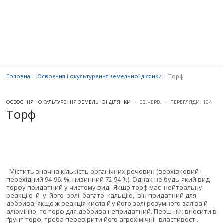
Головна
Освоєння і окультурення земельної ділянки
Торф
ОСВОЄННЯ І ОКУЛЬТУРЕННЯ ЗЕМЕЛЬНОЇ ДІЛЯНКИ
03.ЧЕРВ.
ПЕРЕГЛЯДИ: 104
Торф
Містить значна кількість органічних речовин (верхівковий і
перехідний 94-96. %, низинний 72-94 %). Однак не будь-який вид
торфу придатний у чистому виді. Якщо торф має
нейтральну
реакцію
й
у
його
золі
багато
кальцію,
він придатний для
добрива; якщо ж реакція кисла й у його золі розумного заліза й
алюмінію, то торф для добрива непридатний. Перш ніж вносити в
ґрунт торф, треба перевірити його агрохімічні
властивості.