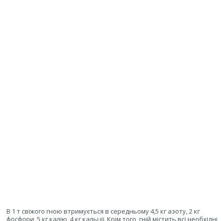
В 1 т свіжого гною втримується в середньому 4,5 кг азоту, 2 кг
фосфори, 5 кг калію, 4 кг кальції. Крім того, гній містить всі необхідні