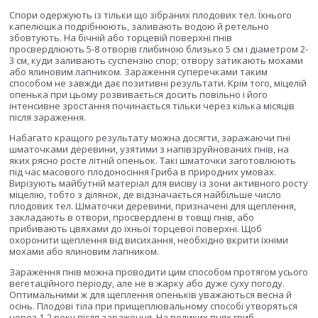
Спори одержують із тільки що зібраних плодових тел. Їхнього
капелюшка подрібнюють, заливають водою й ретельно
збовтують. На бічній або торцевій поверхні пнів
просвердлюють 5-8 отворів глибиною близько 5 см і діаметром 2-
3 см, куди заливають суспензію спор; отвору затикають мохами
або ялиновим лапником. Зараження суперечками таким
способом не завжди дає позитивні результати. Крім того, міцелій
опенька при цьому розвивається досить повільно і його
інтенсивне зростання починається тільки через кілька місяців
після зараження.
Набагато кращого результату можна досягти, заражаючи пні
шматочками деревини, узятими з напівзруйнованих пнів, на
яких рясно росте літній опеньок. Такі шматочки заготовлюють
під час масового плодоносіння Гриба в природних умовах.
Вирізують майбутній матеріал для висіву із зони активного росту
міцелію, тобто з ділянок, де відзначається найбільше число
плодових тел. Шматочки деревини, призначені для щеплення,
закладають в отвори, просвердлені в товщі пнів, або
прибивають цвяхами до їхньої торцевої поверхні. Щоб
охоронити щеплення від висихання, необхідно вкрити їхніми
мохами або ялиновим лапником.
Зараження пнів можна проводити цим способом протягом усього
вегетаційного періоду, але не в жарку або дуже суху погоду.
Оптимальними ж для щеплення опеньків уважаються весна й
осінь. Плодові тіла при прищеплювальному способі утворяться
через 1-2 року після зараження. На великих пнях гриб