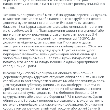
плодоносить 7-8 років, а на пнях середнього розміру звичайно 5-
6 років.
Успішно вирощувати гриб можна й на круглих дерев'яних цурках.
Їх заготовлюють восени або навесні зі свіжозрублених дерев:
довжина цурки повинна становити близько 40 см, діаметр —
близько 15 см. Цурки заражають міцелієм опенька літнього тим
же способом, що й пні. Після зараження уливанням суспензії або
щепленням цурки рекомендується витримати протягом 3-4
місяців у темному приміщенні при температурі 15-20°С. Це
дозволить міцелію досить розвитися. Після цього цурки
закопують у землю вертикально на глибину близько 20 см і на
відстані близько 50 см друг від друга. Ґрунт навколо цурок
періодично воложать і мульчують шаром обпилювань для
запобігання від висихання. Заражені цурки плодоносять на
початку літа й восени, плодоносіння на одній цурці триває в
середньому 2-3 роки.
Існує ще один спосіб вирощування опенька літнього— на
деревних відходах (друзках, стружках, обпилюваннях й ін.). Цей
спосіб можна застосовувати в кімнатних або тепличних умовах.
Для готування субстрату (живильної суміші) беруть 1 частина
дрібних стружок й 2 частини деревних обпилювань; на кожен
кілограм даної суміші додають 15 м бобового борошна, 25 м
кукурудзяного або вівсяного борошна й 7,5 м крохмалю. Суміш
обпилювань і стружок попередньо ошпарюють окропом, потім
ретельно перемішують із живильними добавками. Отриманим
субстратом заповнюють квіткові горщики або скляні банки й