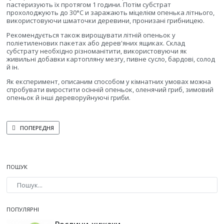
пастеризують їх протягом 1 години. Потім субстрат
прохолоджують до 30°С и заражають міцелієм опенька літнього,
використовуючи шматочки деревини, пронизані грибницею.
Рекомендується також вирощувати літній опеньок у
поліетиленових пакетах або дерев'яних ящиках. Склад
субстрату необхідно різноманітити, використовуючи як
живильні добавки картопляну мезгу, пивне сусло, бардові, солод
й ін.
Як експеримент, описаним способом у кімнатних умовах можна
спробувати виростити осінній опеньок, оленячий гриб, зимовий
опеньок й інші дереворуйнуючі гриби.
ПОПЕРЕДНЯ СТАТТЯ: ВИРОЩУВАННЯ ОПЕНЬКІВ У ЗАКРИТОМУ ҐРУНТІ
ПОПЕРЕДНЯ
ПОШУК
Type 2 or more characters for results.
ПОПУЛЯРНІ