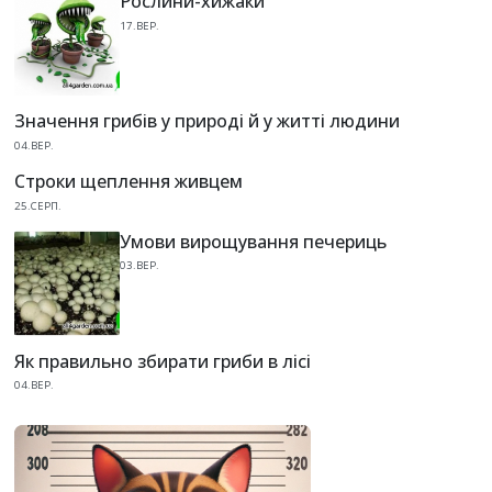
Рослини-хижаки
17.ВЕР.
Значення грибів у природі й у житті людини
04.ВЕР.
Строки щеплення живцем
25.СЕРП.
Умови вирощування печериць
03.ВЕР.
Як правильно збирати гриби в лісі
04.ВЕР.