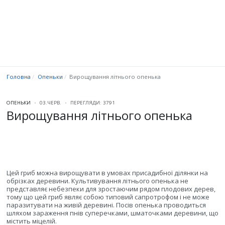
Головна
Опеньки
Вирощування літнього опенька
ОПЕНЬКИ
03.ЧЕРВ.
ПЕРЕГЛЯДИ: 3791
Вирощування літнього опенька
Цей гриб можна вирощувати в умовах присадибної ділянки на
обрізках деревини. Культивування літнього опенька не
представляє небезпеки для зростаючим рядом плодових дерев,
тому що цей гриб являє собою типовий сапротрофом і не може
паразитувати на живій деревині. Посів опенька проводиться
шляхом зараження пнів суперечками, шматочками деревини, що
містить міцелій.