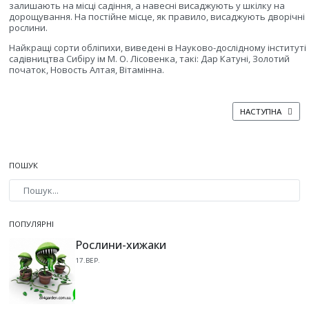
залишають на місці садіння, а навесні висаджують у шкілку на
дорощування. На постійне місце, як правило, висаджують дворічні
рослини.
Найкращі сорти обліпихи, виведені в Науково-дослідному інституті
садівництва Сибіру ім М. О. Лісовенка, такі: Дар Катуні, Золотий
початок, Новость Алтая, Вітамінна.
НАСТУПНА СТАТ
НАСТУПНА
ПОШУК
Type 2 or more characters for results.
ПОПУЛЯРНІ
Рослини-хижаки
17.ВЕР.