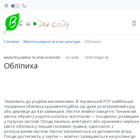
Головна
Малопоширені та нові культури
Обліпиха
МАЛОПОШИРЕНІ ТА НОВІ КУЛЬТУРИ
03.ЧЕРВ.
ПЕРЕГЛЯДИ: 85
Обліпиха
Належить до родини маслинкових. В Українській РСР найбільше
поширена обліпиха крушиноподібна. Це дуже розгалужений кущ
або деревце до 4 м заввишки. Листки лінійно-ланцетні. Тичинкові
квітки зібрані у короткі колоски; маточкові — поодинокі, розміщені
у пазухах листків. Плоди овальні, жовтуваті або оранжево-червоні.
Цвіте обліпиха у першій половині травня, одночасно з
розпусканням листків. Квітки запилюються за допомогою вітру.
Плоди достигають у серпні — жовтні і залишаються на рослині до