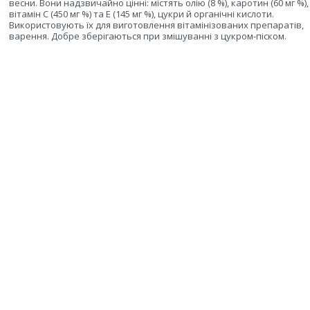
весни. Вони надзвичайно цінні: містять олію (8 %), каротин (60 мг %),
вітамін С (450 мг %) та Е (145 мг %), цукри й органічні кислоти.
Використовують їх для виготовлення вітамінізованих препаратів,
варення. Добре зберігаються при змішуванні з цукром-піском.