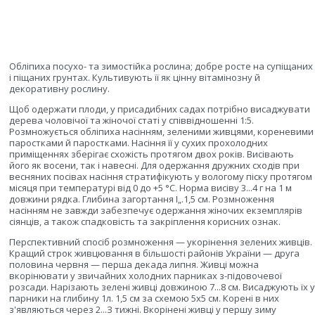
Обліпиха посухо- та зимостійка рослина; добре росте на супіщаних
і піщаних грунтах. Культивують її як цінну вітамінозну й
декоративну рослину.
Щоб одержати плоди, у присадибних садах потрібно висаджувати
дерева чоловічої та жіночої статі у співвідношенні 1:5.
Розмножується обліпиха насінням, зеленими живцями, кореневими
паростками й паростками. Насіння її у сухих прохолодних
приміщеннях зберігає схожість протягом двох років. Висівають
його як восени, так і навесні. Для одержання дружних сходів при
весняних посівах насіння стратифікують у вологому піску протягом
місяця при температурі від 0 до +5 °С. Норма висіву 3...4 г на 1 м
довжини рядка. Глибина загортання І„.1,5 см. Розмноження
насінням не завжди забезпечує одержання жіночих екземплярів
сіянців, а також спадковість та закріплення корисних ознак.
Перспективний спосіб розмноження — укорінення зелених живців.
Кращий строк живцювання в більшості районів України — друга
половина червня — перша декада липня. Живці можна
вкорінювати у звичайних холодних парниках з-підовочевої
розсади. Нарізають зелені живці довжиною 7...8 см. Висаджують їх у
парники на глибину 1л. 1,5 см за схемою 5x5 см. Корені в них
з'являються через 2...З тижні. Вкорінені живці у першу зиму