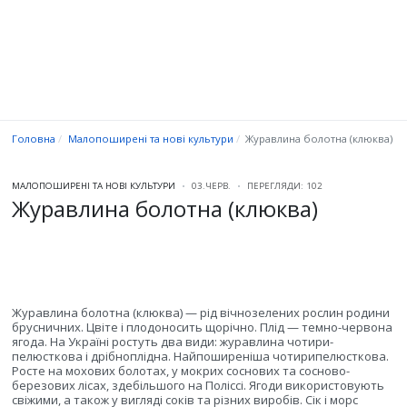
Головна
Малопоширені та нові культури
Журавлина болотна (клюква)
МАЛОПОШИРЕНІ ТА НОВІ КУЛЬТУРИ
03.ЧЕРВ.
ПЕРЕГЛЯДИ: 102
Журавлина болотна (клюква)
Журавлина болотна (клюква) — рід вічнозелених рослин родини
брусничних. Цвіте і плодоносить щорічно. Плід — темно-червона
ягода. На Україні ростуть два види: журавлина чотири-
пелюсткова і дрібноплідна. Найпоширеніша чотирипелюсткова.
Росте на мохових болотах, у мокрих соснових та сосново-
березових лісах, здебільшого на Поліссі. Ягоди використовують
свіжими, а також у вигляді соків та різних виробів. Сік і морс