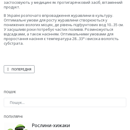
застосовують у медицині як протигарячковий засіб, вітамінний
продукт.
В Україні розпочато впровадження журавлини в культуру.
Оптимальні умови для росту журавлини створюються у
понижених вологих місцях, де рівень підґрунтових вод 10...35 см.
У засушливі роки потребує частих поливів. Розмножується
відсадками, а також насінням. Оптимальними умовами для
проростання насіння є температура 28...33° і висока вологість
субстрата.
ПОПЕРЕДНЯ СТАТТЯ: АКТИНІДІЯ
ПОПЕРЕДНЯ
ПОШУК
Type 2 or more characters for results.
ПОПУЛЯРНІ
Рослини-хижаки