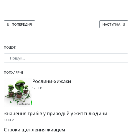
ПОПЕРЕДНЯ СТАТТЯ: КИЗИЛ
НАСТУПНА СТАТТЯ
ПОПЕРЕДНЯ
НАСТУПНА
ПОШУК
Type 2 or more characters for results.
ПОПУЛЯРНІ
Рослини-хижаки
17.ВЕР.
Значення грибів у природі й у житті людини
04.ВЕР.
Строки щеплення живцем