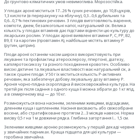
До грунтово-кліматичних умов невимоглива. Морозостійка.
У плодах аронії міститься 17...26 % сухих речовин, до 10,8 цукрів,
1,3 кислоти (в перерахунку на яблучну), 0,3...0,6 дубильних та
0,6...0,7 % пектинових речовин. З плодів виготовляють варення,
компоти, джем, безалкогольні напої, натуральний сік. Велика
кількість у плодах вітамінів дає підстави віднести цю культуру до
лікарських рослин. У плодах аронії виявлені вітаміни Р, С, РР, В2,
В9, Е та каротин (провітамін А), найбільше містять вітаміну Р
(рутин, цитрин).
Плоди аронії останнім часом широко використовують при
лікуванні та профілактиці атеросклерозу, гіпертонії, діатезу,
капіляротоксикозу та різного походження кровотеч. Особливо
високі дієтичні та лікувальні властивості має натуральний сік, а
також сушені плоди. У 50 г їх міститься кількість Р-активних
речовин, яка забезпечує добову лікувальну дозу вітаміну Р.
Аронія чорно-плідна скороплідна й високоврожайна культура. На
третій рік після садіння з одного куща її можна зібрати до 1 кг ягід,
а в семирічному віці — до 10 кг.
Розмножується вона насінням, зеленими живцями, відсадками,
діленням куща і щепленням. Насіння висівають або свіжозібране
восени, або стратифіковане протягом 2...З місяців навесні. Норма
висіву 0,5 г на 1 м довжини рядка. Глибина загортання І... 1,5 см.
Зеленими живцями аронію розмножують у першій декаді червня
у звичайних парниках. Краща підщепа для цієї культури —
горобина звичайна.