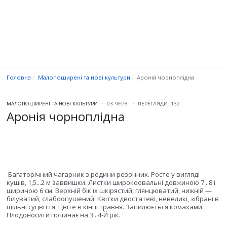
Головна
Малопоширені та нові культури
Аронія чорноплідна
МАЛОПОШИРЕНІ ТА НОВІ КУЛЬТУРИ
03.ЧЕРВ.
ПЕРЕГЛЯДИ: 132
Аронія чорноплідна
Багаторічний чагарник з родини резонних. Росте у вигляді
кущів, 1,5...2 м заввишки. Листки широкоовальні довжиною 7...8 і
шириною 6 см. Верхній бік їх шкірястий, глянцюватий, нижній —
білуватий, слабоопушений. Квітки двостатеві, невеликі, зібрані в
щільні суцвіття. Цвіте в кінці травня. Запилюється комахами.
Плодоносити починає на 3...4-Й рік.