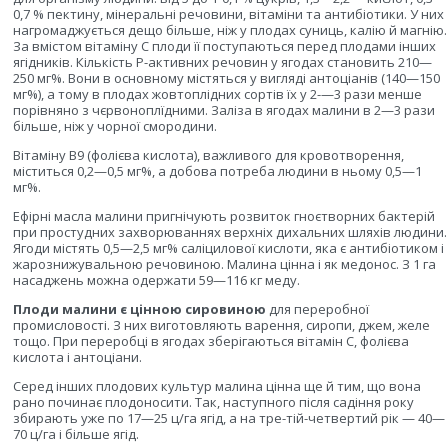
0,7 % пектину, мінеральні речовини, вітаміни та антибіотики. У них
нагромаджується дещо більше, ніж у плодах суниць, калію й магнію.
За вмістом вітаміну С плоди її поступаються перед плодами інших
ягідників. Кількість Р-активних речовин у ягодах становить 210—
250 мг%. Вони в основному містяться у вигляді антоціанів (140—150
мг%), а тому в плодах жовтоплідних сортів їх у 2-—3 рази менше
порівняно з чєрвоноплїдними. Заліза в ягодах малини в 2—3 рази
більше, ніж у чорної смородини.
Вітаміну В9 (фолієва кислота), важливого для кровотворення,
міститься 0,2—0,5 мг%, а добова потреба людини в ньому 0,5—1
мг%.
Ефірні масла малини пригнічують розвиток гноєтворних бактерій
при простудних захворюваннях верхніх дихальних шляхів людини.
Ягоди містять 0,5—2,5 мг% саліцилової кислоти, яка є антибіотиком і
жарознижувальною речовиною. Малина цінна і як медонос. З 1 га
насаджень можна одержати 59—116 кг меду.
Плоди малини є цінною сировиною
для переробної
промисловості. З них виготовляють варення, сиропи, джем, желе
тощо. При переробці в ягодах зберігаються вітамін С, фолієва
кислота і антоціани.
Серед інших плодових культур малина цінна ще й тим, що вона
рано починає плодоносити. Так, наступного після садіння року
збирають уже по 17—25 ц/га ягід, а на тре-тій-четвертий рік — 40—
70 ц/га і більше ягід.