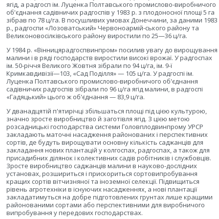
ягід, а радгосп ім. Луценка Полтавського промислово-виробничого
об'єднання садівничих радгоспів у 1983 р. з плодоносної площі 5 га
зібрав по 78 ц/га. В посушливих умовах Донеччини, за даними 1983
р., радгоспи «Лозоватський» Червоноармій-ського району та
Великоновосілківського району виростили по 25—36 ц/га.
У 1984 р. «Вінницярадгоспвинпром» посилив увагу до вирощування
малини і в ряді господарств виростили високі врожаї. У радгоспах
ім. 50-річчя Великого Жовтня зібрали по 94 ц/га, ім. 9-ї
Кримкавдивізії—103, «Сад Поділля» — 105 ц/га. У радгоспі ім.
Луценка Полтавського промислово-виробничого об'єднання
садівничих радгоспів зібрали по 96 ц/га ягід малини, в радгоспі
«Гадяцький» цього ж об'єднання — 83,9 ц/га.
У дванадцятій п'ятирічці збільшаться площі під цією культурою,
значно зросте виробництво й заготівля ягід. З цією метою
розсадницькі господарства системи Головплодвинпрому УРСР
закладають маточні насадження районованих і перспективних
сортів, де будуть вирощувати основну кількість саджанців для
закладання нових плантацій у колгоспах, радгоспах, а також для
присадибних ділянок і колективних садів робітників і службовців.
Зросте виробництво саджанців малини в науково-дослідних
установах, розшириться і прискориться сортовипробування
кращих сортів вітчизняної та іноземної селекції. Підвищиться
рівень агротехніки в існуючих насадженнях, а нові плантації
закладатимуться на добре підготовлених грунтах лише кращими
районованими сортами або перспективними для виробничого
випробування у передових господарствах.