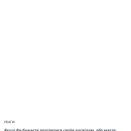
УВАГА!
Якщо Ви бажаєте поділитися своїм досвідом, або маєте