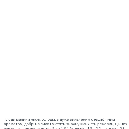
Плоди малини ніжні, солодкі, з дуже виявленим специфічним
ароматом, добрі на смак і містять значну кількість речовин, цінних
для організму людини: від 5 до 1-0,1 % цукрів, 1,3—2,2-—кислот, 0,3—