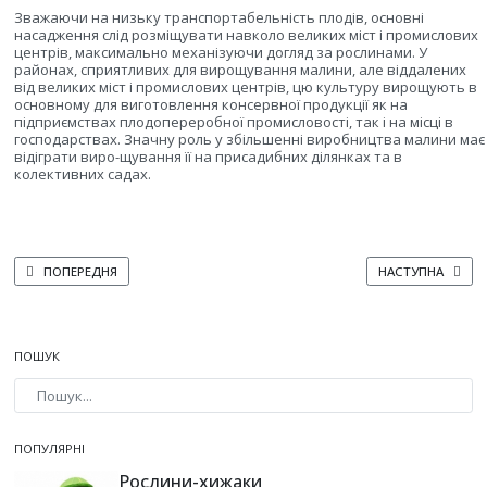
Зважаючи на низьку транспортабельність плодів, основні
насадження слід розміщувати навколо великих міст і промислових
центрів, максимально механізуючи догляд за рослинами. У
районах, сприятливих для вирощування малини, але віддалених
від великих міст і промислових центрів, цю культуру вирощують в
основному для виготовлення консервної продукції як на
підприємствах плодопереробної промисловості, так і на місці в
господарствах. Значну роль у збільшенні виробництва малини має
відіграти виро-щування її на присадибних ділянках та в
колективних садах.
ПОПЕРЕДНЯ СТАТТЯ: ПРИГОРОДНА
НАСТУПНА СТАТТ
ПОПЕРЕДНЯ
НАСТУПНА
ПОШУК
Type 2 or more characters for results.
ПОПУЛЯРНІ
Рослини-хижаки