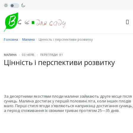
Головна
Малина
Цінність і перспективи розвитку
МАЛИНА
03.ЧЕРВ.
ПЕРЕГЛЯДИ: 91
Цінність і перспективи розвитку
За десертними якостями плоди малини займають друге місце після
суниць. Малина достигає у першій половині літа, коли інших плодів
мало. Перші стиглі ягоди з'являються наприкінці достигання суниць,
а період споживання їх свіжими триває протягом 25—35 днів.