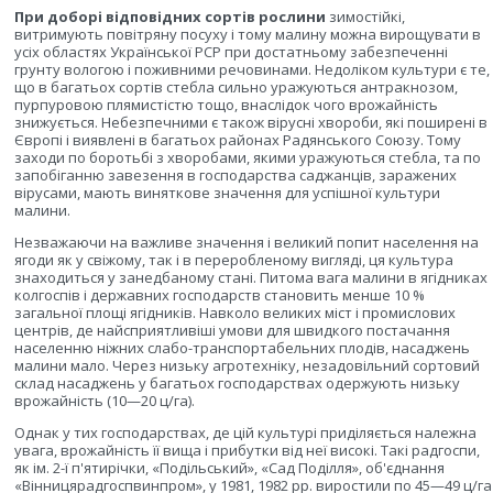
При доборі відповідних сортів рослини
зимостійкі,
витримують повітряну посуху і тому малину можна вирощувати в
усіх областях Української РСР при достатньому забезпеченні
грунту вологою і поживними речовинами. Недоліком культури є те,
що в багатьох сортів стебла сильно уражуються антракнозом,
пурпуровою плямистістю тощо, внаслідок чого врожайність
знижується. Небезпечними є також вірусні хвороби, які поширені в
Європі і виявлені в багатьох районах Радянського Союзу. Тому
заходи по боротьбі з хворобами, якими уражуються стебла, та по
запобіганню завезення в господарства саджанців, заражених
вірусами, мають виняткове значення для успішної культури
малини.
Незважаючи на важливе значення і великий попит населення на
ягоди як у свіжому, так і в переробленому вигляді, ця культура
знаходиться у занедбаному стані. Питома вага малини в ягідниках
колгоспів і державних господарств становить менше 10 %
загальної площі ягідників. Навколо великих міст і промислових
центрів, де найсприятливіші умови для швидкого постачання
населенню ніжних слабо-транспортабельних плодів, насаджень
малини мало. Через низьку агротехніку, незадовільний сортовий
склад насаджень у багатьох господарствах одержують низьку
врожайність (10—20 ц/га).
Однак у тих господарствах, де цій культурі приділяється належна
увага, врожайність її вища і прибутки від неї високі. Такі радгоспи,
як ім. 2-ї п'ятирічки, «Подільський», «Сад Поділля», об'єднання
«Вінницярадгоспвинпром», у 1981, 1982 рр. виростили по 45—49 ц/га