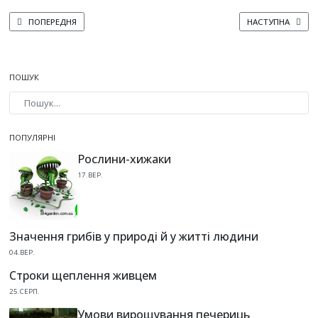
ПОПЕРЕДНЯ СТАТТЯ: КВІТКИ ТА ЦВІТІННЯ МАЛИНИ
НАСТУПНА СТАТТ
ПОПЕРЕДНЯ
НАСТУПНА
ПОШУК
Type 2 or more characters for results.
ПОПУЛЯРНІ
Рослини-хижаки
17.ВЕР.
Значення грибів у природі й у житті людини
04.ВЕР.
Строки щеплення живцем
25.СЕРП.
Умови вирощування печериць