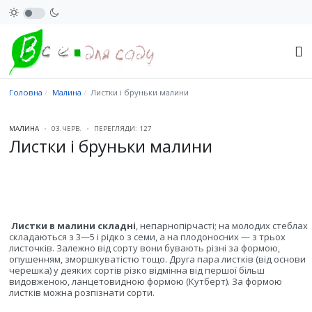
Головна
Малина
Листки і бруньки малини
МАЛИНА
03.ЧЕРВ.
ПЕРЕГЛЯДИ: 127
Листки і бруньки малини
Листки в малини складні
, непарнопірчасті; на молодих стеблах
складаються з 3—5 і рідко з семи, а на плодоносних — з трьох
листочків. Залежно від сорту вони бувають різні за формою,
опушенням, зморшкуватістю тощо. Друга пара листків (від основи
черешка) у деяких сортів різко відмінна від першої більш
видовженою, ланцетовидною формою (Кутберт). За формою
листків можна розпізнати сорти.