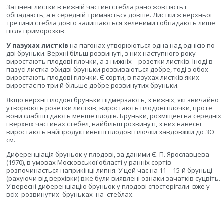
Затінені листки в нижній частині стебла рано жовтіють і
обпадають, а в середній тримаються довше. Листки ж верхньої
третини стебла довго залишаються зеленими і обпадають лише
після приморозків
У пазухах листків
на пагонах утворюються одна над однією по
дві бруньки. Верхні більш розвинуті, з них наступного року
виростають плодові гілочки, а з нижніх—розетки листків. Іноді в
пазусі листка обидві бруньки розвиваються добре, тоді з обох
виростають плодові гілочки. Є сорти, в пазухах листків яких
виростає по три й більше добре розвинутих бруньки.
Якщо верхні плодові бруньки підмерзають, з нижніх, які звичайно
утворюють розетки листків, виростають плодові гілочки, проте
вони слабші і дають менше плодів. Бруньки, розміщені на середніх
і верхніх частинах стебел, найбільш розвинуті, з них навесні
виростають найпродуктивніші плодові гілочки завдовжки до ЗО
см.
Диференціація бруньок у плодові, за даними Є. П. Ярославцева
(1970), в умовах Московської області у ранніх сортів
розпочинається наприкінці липня. У цей час на 11—15-й бруньці
(рахуючи від верхівки) вже були виявлені ознаки зачатків суцвіть.
У вересні диференціацію бруньок у плодові спостерігали
вже у
всіх
розвинутих
бруньках
на
стеблах.