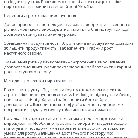
на бідних грунтах. Розглянемо основні аспекти агротехніки
вирощування лохини в степовій зоні України.
Переваги агротехніки вирощування
Добре пристосованість до умов : Лохина добре пристосована до
різних умов і може вирощуватися навіть на бідних грунтах, що
дозволяє отримувати значні урожаї.
Збільшення продуктивності : Агротехніка вирощування дозволяє
збільшити продуктивність і забезпечити її гарний рост
наступного сезону.
Зменшення ризику захворювань : Агротехніка вирощування
дозволяє зменшити ризик захворювань і забезпечити її гарний
рост наступного сезону.
Методи агротехніки вирощування
Підготовка ґрунту : Підготовка ґрунту є важливим аспектом
агротехніки вирощування лохини. Необхідно підготувати ґрунт,
внести органічні добрива і забезпечити його добре
дренованість. Використання торфу або компосту допоможе
покращити структуру грунту і збільшити його поживність.
Посадка : Посадка лохини є важливим аспектом агротехніки
вирощування. Необхідно правильно вибрати час для посадки,
підготувати посадочні ями і забезпечити рослині оптимальні
умови для росту. Залишення достатнього простору між