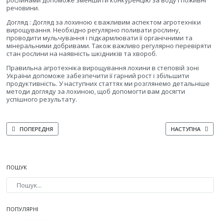
рослинами допоможе зменшити конкуренцію за воду і поживні
речовини.
Догляд : Догляд за лохиною є важливим аспектом агротехніки
вирощування. Необхідно регулярно поливати рослину,
проводити мульчування і підкармлювати її органічними та
мінеральними добривами. Також важливо регулярно перевіряти
стан рослини на наявність шкідників та хвороб.
Правильна агротехніка вирощування лохини в степовій зоні
України допоможе забезпечити її гарний рост і збільшити
продуктивність. У наступних статтях ми розглянемо детальніше
методи догляду за лохиною, щоб допомогти вам досягти
успішного результату.
ПОПЕРЕДНЯ СТАТТЯ: ТЕХНОЛОГІЇ ВИРОЩУВАННЯ ЛОХИНИ В ТЕПЛИЦЯХ
НАСТУПНА СТАТТ
ПОПЕРЕДНЯ
НАСТУПНА
ПОШУК
Type 2 or more characters for results.
ПОПУЛЯРНІ