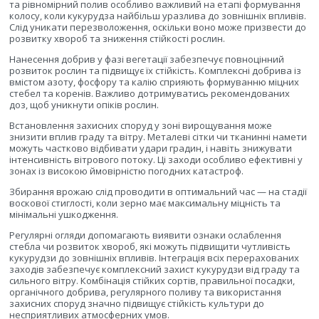
та рівномірний полив особливо важливий на етапі формування
колосу, коли кукурудза найбільш уразлива до зовнішніх впливів.
Слід уникати перезволоження, оскільки воно може призвести до
розвитку хвороб та зниження стійкості рослин.
Нанесення добрив у фазі вегетації забезпечує повноцінний
розвиток рослин та підвищує їх стійкість. Комплексні добрива із
вмістом азоту, фосфору та калію сприяють формуванню міцних
стебел та коренів. Важливо дотримуватись рекомендованих
доз, щоб уникнути опіків рослин.
Встановлення захисних споруд у зоні вирощування може
знизити вплив граду та вітру. Металеві сітки чи тканинні намети
можуть частково відбивати удари градин, і навіть знижувати
інтенсивність вітрового потоку. Ці заходи особливо ефективні у
зонах із високою ймовірністю погодних катастроф.
Збирання врожаю слід проводити в оптимальний час — на стадії
воскової стиглості, коли зерно має максимальну міцність та
мінімальні ушкодження.
Регулярні огляди допомагають виявити ознаки ослаблення
стебла чи розвиток хвороб, які можуть підвищити чутливість
кукурудзи до зовнішніх впливів. Інтеграція всіх перерахованих
заходів забезпечує комплексний захист кукурудзи від граду та
сильного вітру. Комбінація стійких сортів, правильної посадки,
органічного добрива, регулярного поливу та використання
захисних споруд значно підвищує стійкість культури до
несприятливих атмосферних умов.