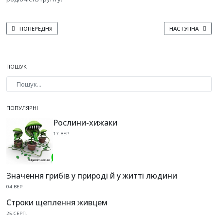
ПОПЕРЕДНЯ СТАТТЯ: КОЛИ ПРИПИНЯТИ ПОЛИВ КУКУРУДЗИ ПЕРЕД ЗБИР
НАСТУПНА СТАТТ
ПОПЕРЕДНЯ
НАСТУПНА
ПОШУК
Type 2 or more characters for results.
ПОПУЛЯРНІ
Рослини-хижаки
17.ВЕР.
Значення грибів у природі й у житті людини
04.ВЕР.
Строки щеплення живцем
25.СЕРП.