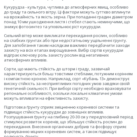
Кукурудза - культура, чутлива до атмосферних явищ, особливо
до граду та сильного вітру. Ці фактори можуть суттєво вплинути
на врожайність та якість зерна. При попаданні градин діаметром
понад 10 мм ушкодження листя і стебел стають неминучими, що
знижує фотосинтез та уповільнює ріст кукурудзи.
Сильний вітер може викликати перекидання рослин, особливо
на слабких грунтах або при недостатньому ущільненні грунту.
Для запобігання таким наслідкам важливо передбачити заходи
захисту на всіх етапах вирощування. Вибір сортів кукурудзи
відіграє ключову роль захисту рослин від негативних
атмосферних впливів.
Сорти, що мають стійкість до шторм і граду, зазвичай
характеризуються більш товстими стеблами, потужним корінням
і компактною кроною. Наприклад, сорт «Кубань 13» демонструє
високу стійкість за несприятливих погодних умов завдяки своїй
генетичній схильності. При виборі сорту необхідно враховувати
регіональні особливості, оскільки локальні кліматичні умови
можуть впливати на ефективність захисту.
Підготовка ґрунту сприяє зміцненню кореневої системи та
підвищує стійкість кукурудзи до зовнішніх впливів.
Розпушування ґрунту на глибину 20-30 см у передпосівний період
стимулює розвиток коренів, що збільшує стійкість рослин до
перекидання. Внесення органічних добрив та фосфору сприяє
формуванню міцних кореневих систем, а також підвищує
родючість ґрунту.