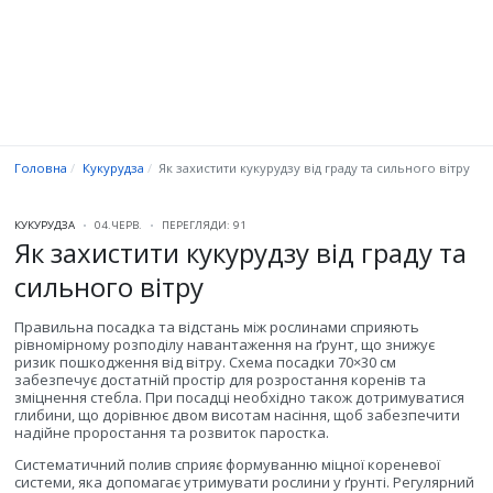
Головна
Кукурудза
Як захистити кукурудзу від граду та сильного вітру
КУКУРУДЗА
04.ЧЕРВ.
ПЕРЕГЛЯДИ: 91
Як захистити кукурудзу від граду та
сильного вітру
Правильна посадка та відстань між рослинами сприяють
рівномірному розподілу навантаження на ґрунт, що знижує
ризик пошкодження від вітру. Схема посадки 70×30 см
забезпечує достатній простір для розростання коренів та
зміцнення стебла. При посадці необхідно також дотримуватися
глибини, що дорівнює двом висотам насіння, щоб забезпечити
надійне проростання та розвиток паростка.
Систематичний полив сприяє формуванню міцної кореневої
системи, яка допомагає утримувати рослини у ґрунті. Регулярний