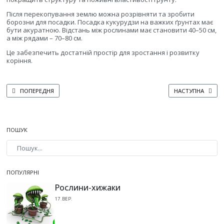
Після перекопування землю можна розрівняти та зробити
борозни для посадки. Посадка кукурудзи на важких ґрунтах має
бути акуратною. Відстань між рослинами має становити 40–50 см,
а між рядами – 70–80 см.
Це забезпечить достатній простір для зростання і розвитку
коріння.
ПОПЕРЕДНЯ СТАТТЯ: ЧИ МОЖНА ВИРОСТИТИ КУКУРУДЗУ БЕЗ ВИКОРИСТ
НАСТУПНА СТАТТ
ПОПЕРЕДНЯ
НАСТУПНА
ПОШУК
Type 2 or more characters for results.
ПОПУЛЯРНІ
Рослини-хижаки
17.ВЕР.