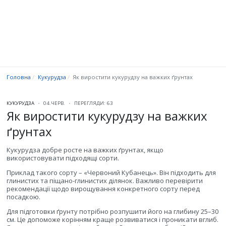
Головна
Кукурудза
Як виростити кукурудзу на важких ґрунтах
КУКУРУДЗА
04.ЧЕРВ.
ПЕРЕГЛЯДИ: 63
Як виростити кукурудзу на важких
ґрунтах
Кукурудза добре росте на важких ґрунтах, якщо
використовувати підходящі сорти.
Приклад такого сорту – «Червоний Кубанець». Він підходить для
глинистих та піщано-глинистих ділянок. Важливо перевірити
рекомендації щодо вирощування конкретного сорту перед
посадкою.
Для підготовки ґрунту потрібно розпушити його на глибину 25–30
см. Це допоможе корінням краще розвиватися і проникати вглиб.