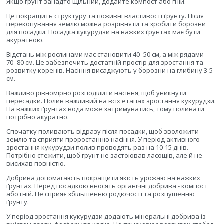
Якщо грунт занадто щільний, додайте компост або гній.
Це покращить структуру та поживні властивості ґрунту. Після
перекопування землю можна розрівняти та зробити борозни
для посадки. Посадка кукурудзи на важких ґрунтах має бути
акуратною.
Відстань між рослинами має становити 40–50 см, а між рядами –
70–80 см. Це забезпечить достатній простір для зростання та
розвитку коренів. Насіння висаджують у борозни на глибину 3-5
см.
Важливо рівномірно розподілити насіння, щоб уникнути
пересадки. Полив важливий на всіх етапах зростання кукурудзи.
На важких ґрунтах вода може затримуватись, тому поливати
потрібно акуратно.
Спочатку поливають відразу після посадки, щоб зволожити
землю та сприяти проростанню насіння. У період активного
зростання кукурудзи полив проводять раз на 10-15 днів.
Потрібно стежити, щоб грунт не застоював ласощів, але й не
висихав повністю.
Добрива допомагають покращити якість урожаю на важких
ґрунтах. Перед посадкою вносять органічні добрива - компост
або гній. Це сприяє збільшенню родючості та розпушенню
ґрунту.
У період зростання кукурудзи додають мінеральні добрива із