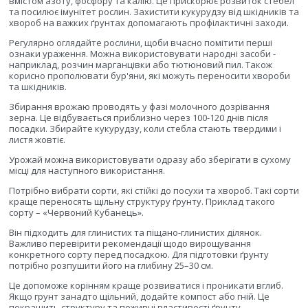
вмістом азоту, фосфору та калію. Це прискорює розвиток стебел
та посилює імунітет рослин. Захистити кукурудзу від шкідників та
хвороб на важких ґрунтах допомагають профілактичні заходи.
Регулярно оглядайте рослини, щоби вчасно помітити перші
ознаки ураження. Можна використовувати народні засоби -
наприклад, розчин марганцівки або тютюновий пил. Також
корисно прополювати бур'яни, які можуть переносити хвороби
та шкідників.
Збирання врожаю проводять у фазі молочного дозрівання
зерна. Це відбувається приблизно через 100-120 днів після
посадки. Збирайте кукурудзу, коли стебла стають твердими і
листя жовтіє.
Урожай можна використовувати одразу або зберігати в сухому
місці для наступного використання.
Потрібно вибрати сорти, які стійкі до посухи та хвороб. Такі сорти
краще переносять щільну структуру ґрунту. Приклад такого
сорту – «Червоний Кубанець».
Він підходить для глинистих та піщано-глинистих ділянок.
Важливо перевірити рекомендації щодо вирощування
конкретного сорту перед посадкою. Для підготовки ґрунту
потрібно розпушити його на глибину 25–30 см.
Це допоможе корінням краще розвиватися і проникати вглиб.
Якщо грунт занадто щільний, додайте компост або гній. Це
покращить структуру та поживні властивості ґрунту.