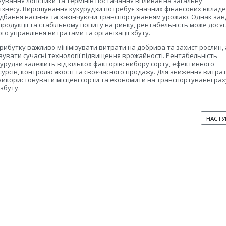
ування логістики та термінів постачання впливає на загальну
ізнесу. Вирощування кукурудзи потребує значних фінансових вкладе
дбання насіння та закінчуючи транспортуванням урожаю. Однак зав
 продукції та стабільному попиту на ринку, рентабельність може досяг
го управління витратами та організації збуту.
рибутку важливо мінімізувати витрати на добрива та захист рослин, 
увати сучасні технології підвищення врожайності. Рентабельність
рудзи залежить від кількох факторів: вибору сорту, ефективного
урсів, контролю якості та своєчасного продажу. Для зниження витра
икористовувати місцеві сорти та економити на транспортуванні ра
збуту.
ТЯ: ЧИ МОЖНА ВИРОЩУВАТИ КУКУРУДЗУ НА ОДНОМУ МІСЦІ ЩОРОКУ
НАСТУ
НАСТУ