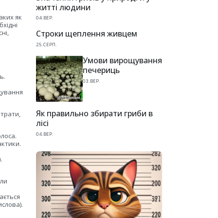
житті людини
аких як
04.ВЕР.
бхідні
ні,
Строки щеплення живцем
25.СЕРП.
Умови вирощування
печериць
ь.
03.ВЕР.
щування
Як правильно збирати гриби в
ітрати,
лісі
04.ВЕР.
лоса.
актики.
.
оли
ається
слова).