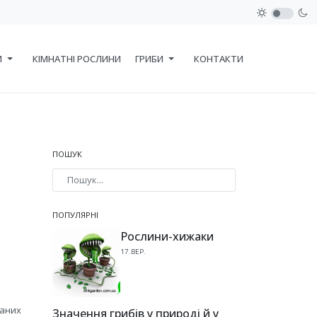
И
КІМНАТНІ РОСЛИНИ
ГРИБИ
КОНТАКТИ
ПОШУК
Type 2 or more characters for results.
ПОПУЛЯРНІ
Рослини-хижаки
17.ВЕР.
ваних
Значення грибів у природі й у