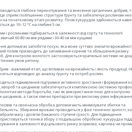
оводиться глибоке перекопування та внесення органічних добрив, т
. Це сприяє поліпшенню структури ґрунту та забезпечує рослинам нео
 на початковому етапі розвитку. Посів кукурудзи здійснюється навес
ться до 10–12 °C на глибині 5 см.
ми і рослинами підбирається в залежності від сорту та технології
вичай 60-80 см між рядами і 30-40 см між кущами.
ня допомагає запобігти посухі, яка може суттєво знизити врожайніст
ий полив призводить до загнивання коренів та збільшення ризику
б. Для контролю вологості застосовуються крапельні системи чи до
атичних умов регіону.
ив - важливий етап, що впливає на врожайність і якість продукції. Н
осяться відповідно до аналізу ґрунту та потреб рослин.
дяться підживлення підтримки активного зростання і формування ко
д хвороб та шкідників забезпечується комплексною системою профіл
іологічні методи боротьби, такі як використання гною для контролю
-шкідників, а також хімічні препарати при високому рівні інфікування
 посівів та своєчасна обробка допомагають мінімізувати збитки та
ельність. Збирання врожаю проводиться у фазі технічної зрілості, к
абрали масу і досягли бажаного ступеня сухості. Для підвищення
ористовується техніка збору з подальшою обробкою: кукурудза підд
ування в залежності від цільового ринку (кормова, харчова чи проми