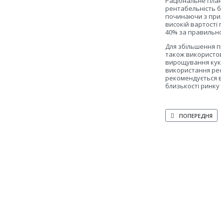
Раціональне план
рентабельність б
починаючи з при
високій вартості
40% за правильно
Для збільшення п
також використов
вирощування куку
використання рес
рекомендується в
близькості ринку 
ПОПЕРЕДНЯ СТАТ
ПОПЕРЕДНЯ