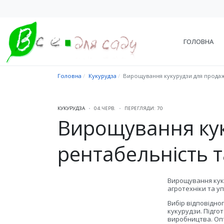
ГОЛОВНА
Головна
Кукурудза
Вирощування кукурудзи для продажу
КУКУРУДЗА
04.ЧЕРВ.
ПЕРЕГЛЯДИ: 70
Вирощування кук
рентабельність 
Вирощування куку
агротехніки та у
Вибір відповідно
кукурудзи. Підго
виробництва. Оп