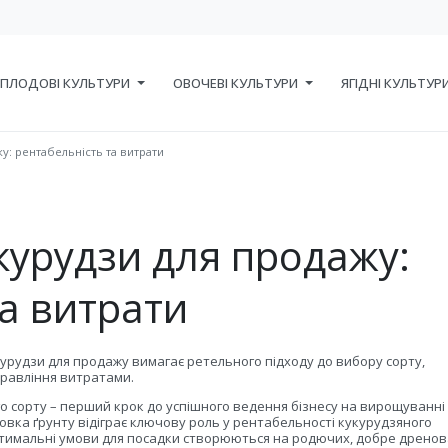
ПЛОДОВІ КУЛЬТУРИ
ОВОЧЕВІ КУЛЬТУРИ
ЯГІДНІ КУЛЬТУР
: рентабельність та витрати
урудзи для продажу:
та витрати
рудзи для продажу вимагає ретельного підходу до вибору сорту,
правління витратами.
го сорту – перший крок до успішного ведення бізнесу на вирощуванні
товка ґрунту відіграє ключову роль у рентабельності кукурудзяного
тимальні умови для посадки створюються на родючих, добре дрено