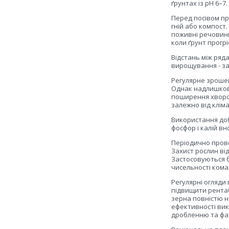
ґрунтах із pH 6–7.
Перед посівом пр
гній або компост
поживні речовини
коли ґрунт прогріє
Відстань між ряда
вирощування - заз
Регулярне зрошен
Однак надлишков
поширення хворо
залежно від клім
Використання добр
фосфор і калій вн
Періодично прово
Захист рослин ві
Застосовуються б
чисельності комах
Регулярні огляди
підвищити рентаб
зерна повністю н
ефективності вик
дробленню та фас