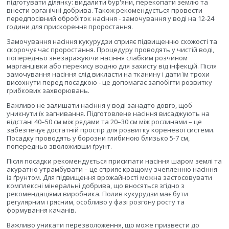
підготувати ділянку: видалити бур'яни, перекопати землю та
внести органічні добрива. Також рекомендується провести
передпосівний обробіток насіння - замочування у воді на 12-24
години для прискорення проростання.
Замочування насіння кукурудзи сприяє підвищенню схожості та
скорочує час проростання. Процедуру проводять у чистій воді,
попередньо знезаражуючи насіння слабким розчином
марганцівки або перекису водню для захисту від інфекцій. Після
замочування насіння слід викласти на тканину і дати їм трохи
висохнути перед посадкою - це допомагає запобігти розвитку
грибкових захворювань.
Важливо не залишати насіння у воді занадто довго, щоб
уникнути їх загнивання. Підготовлене насіння висаджують на
відстані 40–50 см між рядами та 20–30 см між рослинами – це
забезпечує достатній простір для розвитку кореневої системи.
Посадку проводять у борозни глибиною близько 5-7 см,
попередньо зволоживши ґрунт.
Після посадки рекомендується присипати насіння шаром землі та
акуратно утрамбувати – це сприяє кращому зчепленню насіння
із ґрунтом. Для підвищення врожайності можна застосовувати
комплексні мінеральні добрива, що вносяться згідно з
рекомендаціями виробника. Полив кукурудзи має бути
регулярним і рясним, особливо у фазі розгону росту та
формування качанів.
Важливо уникати перезволоження, що може призвести до