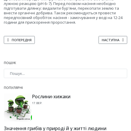
лужною реакцією (pH 6–7). Перед посівом насіння необхідно
підготувати ділянку: видалити бур'яни, перекопати землю та
внести органічні добрива. Також рекомендується провести
передпосівний обробіток насіння - замочування у воді на 12-24
години для прискорення проростання.
ПОПЕРЕДНЯ СТАТТЯ: ЯК ЗБЕРЕГТИ СВІЖІСТЬ КУКУРУДЗИ ПІСЛЯ ЗБИРАННЯ
НАСТУПНА СТАТТ
ПОПЕРЕДНЯ
НАСТУПНА
ПОШУК
Type 2 or more characters for results.
ПОПУЛЯРНІ
Рослини-хижаки
17.ВЕР.
Значення грибів у природі й у житті людини