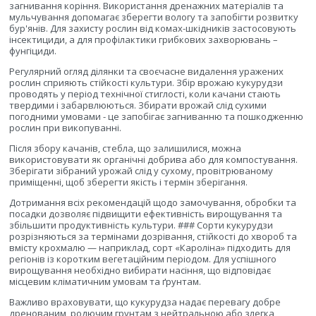
загнивання коріння. Використання дренажних матеріалів та
мульчування допомагає зберегти вологу та запобігти розвитку
бур'янів. Для захисту рослин від комах-шкідників застосовують
інсектициди, а для профілактики грибкових захворювань –
фунгіциди.
Регулярний огляд ділянки та своєчасне видалення уражених
рослин сприяють стійкості культури. Збір врожаю кукурудзи
проводять у період технічної стиглості, коли качани стають
твердими і забарвлюються. Збирати врожай слід сухими
погодними умовами - це запобігає загниванню та пошкодженню
рослин при викопуванні.
Після збору качанів, стебла, що залишилися, можна
використовувати як органічні добрива або для компостування.
Зберігати зібраний урожай слід у сухому, провітрюваному
приміщенні, щоб зберегти якість і термін зберігання.
Дотримання всіх рекомендацій щодо замочування, обробки та
посадки дозволяє підвищити ефективність вирощування та
збільшити продуктивність культури. ### Сорти кукурудзи
розрізняються за термінами дозрівання, стійкості до хвороб та
вмісту крохмалю — наприклад, сорт «Кароліна» підходить для
регіонів із коротким вегетаційним періодом. Для успішного
вирощування необхідно вибирати насіння, що відповідає
місцевим кліматичним умовам та ґрунтам.
Важливо враховувати, що кукурудза надає перевагу добре
дренованим, родючим грунтам з нейтральною або злегка