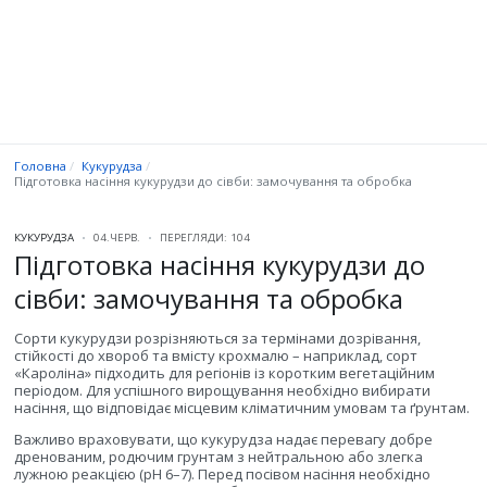
Головна
Кукурудза
Підготовка насіння кукурудзи до сівби: замочування та обробка
КУКУРУДЗА
04.ЧЕРВ.
ПЕРЕГЛЯДИ: 104
Підготовка насіння кукурудзи до
сівби: замочування та обробка
Сорти кукурудзи розрізняються за термінами дозрівання,
стійкості до хвороб та вмісту крохмалю – наприклад, сорт
«Кароліна» підходить для регіонів із коротким вегетаційним
періодом. Для успішного вирощування необхідно вибирати
насіння, що відповідає місцевим кліматичним умовам та ґрунтам.
Важливо враховувати, що кукурудза надає перевагу добре
дренованим, родючим грунтам з нейтральною або злегка
лужною реакцією (pH 6–7). Перед посівом насіння необхідно