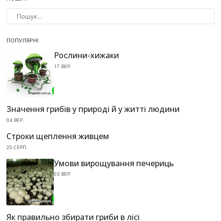
Type 2 or more characters for results.
ПОПУЛЯРНІ
Рослини-хижаки
17.ВЕР.
Значення грибів у природі й у житті людини
04.ВЕР.
Строки щеплення живцем
25.СЕРП.
Умови вирощування печериць
03.ВЕР.
Як правильно збирати гриби в лісі