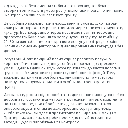
Однак, для забезпечення стабільного врожаю, необхідно
створити оптимальні умови росту, включаючи регулярний полив
і контроль за рівнем кислотності ґрунту.
Це особливо важливо при вирощуванні в умовах сухої погоди,
коли ризик зараження рослин виникає через зниження імунітету
культур. Безпосередньо перед посадкою насіння необхідно
провести глибоке орання та розпушування ґрунту на глибину
25–30 см для забезпечення кращого доступу повітря до коріння.
Полив є ключовим фактором під час вирощування кукурудзи без
добрив.
Регулярний, але помірний полив сприяє розвитку потужної
кореневої системи та підвищує стійкість рослин до стресових
умов. Однак надлишок води може призвести до застої вологи в
ґрунті, що збільшує ризик розвитку грибкових інфекцій. Тому
важливо дотримуватися балансу між кількістю та частотою
поливу, враховуючи кліматичні особливості регіону та тип
ґрунту.
Для захисту рослин від хвороб та шкідників при вирощуванні без
добрив застосовуються методи агротехніки, такі як сівозміна та
посів на попередньо оброблених ділянках. Важливо також
використовувати стійкі до захворювань сорту, наприклад,
«Кубанська 65», які здатні протистояти поширеним інфекціям.
При перших ознаках хвороби необхідно негайно вживати
заходів щодо їх запобігання та контролю.