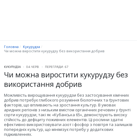
Головна
Кукурудза
Чи можна виростити кукурудзу без використання добрив
КУКУРУДЗА
04.ЧЕРВ.
ПЕРЕГЛЯДИ: 67
Чи можна виростити кукурудзу без
використання добрив
Можливість вирощування кукурудзи без застосування хімічних
добрив потребує глибокого розуміння біологічних та ґрунтових
факторів, що впливають на зростання культур. В умовах
аридних регіонів з низьким вмістом органічних речовин у ґрунті
сорти кукурудзи, такі як «Кубанська 65», демонструють високу
стійкість до дефіциту поживних елементів. Ці рослини здатні
ефективно використовувати азот і фосфор з повітря та залишків
попередніх культур, що мінімізує потребу у додаткових
підживленнях.