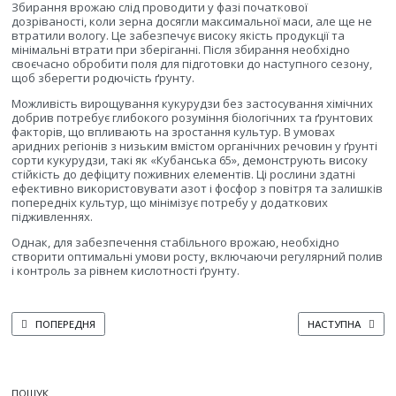
Збирання врожаю слід проводити у фазі початкової
дозріваності, коли зерна досягли максимальної маси, але ще не
втратили вологу. Це забезпечує високу якість продукції та
мінімальні втрати при зберіганні. Після збирання необхідно
своєчасно обробити поля для підготовки до наступного сезону,
щоб зберегти родючість ґрунту.
Можливість вирощування кукурудзи без застосування хімічних
добрив потребує глибокого розуміння біологічних та ґрунтових
факторів, що впливають на зростання культур. В умовах
аридних регіонів з низьким вмістом органічних речовин у ґрунті
сорти кукурудзи, такі як «Кубанська 65», демонструють високу
стійкість до дефіциту поживних елементів. Ці рослини здатні
ефективно використовувати азот і фосфор з повітря та залишків
попередніх культур, що мінімізує потребу у додаткових
підживленнях.
Однак, для забезпечення стабільного врожаю, необхідно
створити оптимальні умови росту, включаючи регулярний полив
і контроль за рівнем кислотності ґрунту.
ПОПЕРЕДНЯ СТАТТЯ: ПІДГОТОВКА НАСІННЯ КУКУРУДЗИ ДО СІВБИ: ЗАМОЧ
НАСТУПНА СТАТТ
ПОПЕРЕДНЯ
НАСТУПНА
ПОШУК