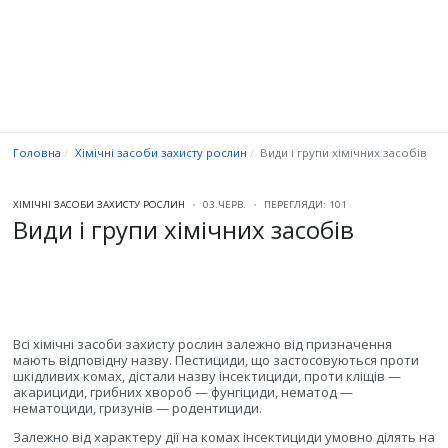
Головна
Хімічні засоби захисту рослин
Види і групи хімічних засобів
ХІМІЧНІ ЗАСОБИ ЗАХИСТУ РОСЛИН
03.ЧЕРВ.
ПЕРЕГЛЯДИ: 101
Види і групи хімічних засобів
Всі хімічні засоби захисту рослин залежно від призначення
мають відповідну назву. Пестициди, що застосовуються проти
шкідливих комах, дістали назву інсектициди, проти кліщів —
акарициди, грибних хвороб — фунгіциди, нематод —
нематоциди, гризунів — родентициди.
Залежно від характеру дії на комах інсектициди умовно ділять на