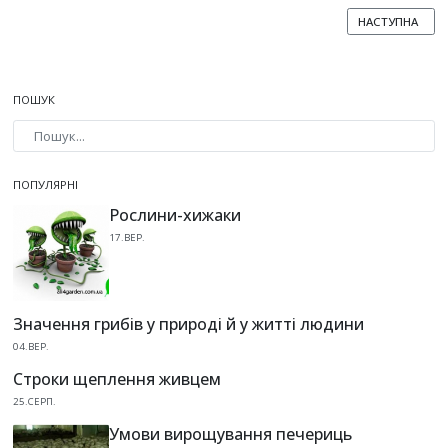
НАСТУПНА СТА
НАСТУПНА
ПОШУК
Type 2 or more characters for results.
ПОПУЛЯРНІ
Рослини-хижаки
17.ВЕР.
Значення грибів у природі й у житті людини
04.ВЕР.
Строки щеплення живцем
25.СЕРП.
Умови вирощування печериць