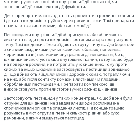
чотири групи: кишкові, або внутрішньої дії; контактні, чи
зовнішньої дії; комплексної дії; фуміганти.
Деякі препарати мають здатність проникати в рослинні тканини
і діяти на шкідників отруйно через рослинні соки. Такі препарати
називаються системними, або системної дії.
Пестицидами внутрішньої дії обприскують або обпилюють
листки та плоди проти шкідників з ротовим апаратом гризучого
типу. Такі шкідники з їжею з'їдають отруту і гинуть. Для боротьби
з сисними шкідниками (личинками листоблішок, попелиць,
червчиків та ін.) пестициди внутрішньої дії непридатні, бо ці
шкідники висмоктують сік з внутрішніх тканин, і отрута, що буде
на поверхні рослини, не потрапить у їх кишечник. Тому проти
сисних та інших шкідників застосовують пестициди зовнішньої
дії, що вбивають яйця, личинок і дорослих комах, потрапляючи
на них, або після контакту комахи з листками чи плодами,
обробленими пестицидами. Препарати комплексної дії
використовують проти листогризучих і сисних шкідників.
Застосовують пестициди у таких концентраціях, щоб вони були
отруйні для шкідників і не завдавали шкоди рослинам (не
спричинювали опіків та опадання листя). Під концентрацією
розуміють вміст отрути в певній кількості рідини або сухої
речовини, з якими змішується пестицид.