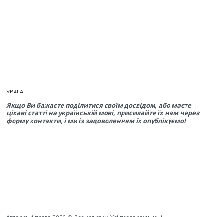
УВАГА!
Якщо Ви бажаєте поділитися своїм досвідом, або маєте
цікаві статті на українській мові, присилайте їх нам через
форму контакти, і ми із задоволенням їх опублікуємо!
Авторські права 2026 © Все для саду. Усі права захищені.