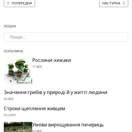
ПОПЕРЕДНЯ СТАТТЯ: КАПУСТА ПІСЛЯ КАРТОПЛІ: ЧИ ВАРТО САДИТИ?
НАСТУПНА СТАТТ
ПОПЕРЕДНЯ
НАСТУПНА
ПОШУК
Type 2 or more characters for results.
ПОПУЛЯРНІ
Рослини-хижаки
17.ВЕР.
Значення грибів у природі й у житті людини
04.ВЕР.
Строки щеплення живцем
25.СЕРП.
Умови вирощування печериць
03.ВЕР.