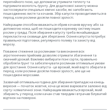
перегнійного гною, що допомагає утримати теплоту та
підтримати вологість ґрунту. Для додаткової захисту можна
застосовувати спеціальні хімічні засоби, які запобігають
пошкодженню листя та кочанів. Збір капусти проводитиметься в
період, коли рослини досягли повної зрілості.
Найкращим способом вважається обрив кочанів вручну або за
допомогою ножа, щоб не пошкодити кореневу систему інших
рослин у грядці. Після збирання капусту треба якнайшвидше
перекласти на сховище для зберігання. Осіння капуста потребує
правильної підготовки, регулярного поливу та захисту від
морозу.
Поважне стеження за рослинами та виконання всіх
агротехнічних прийомів дозволяє отримати збагачення та
смачний урожай. Важливо вибирати пізні сорти, правильно
обробляти ґрунт та забезпечувати рослинам оптимальні умови
для зростання. Осіння капуста - це врожай, який варто збирати в
період, коли рослини досягли повної зрілості, але ще не
пошкоджені морозами.
Зазвичай оптимальна година для збирання припадає на кінець
вересня — початок жовтня, хоча це може варіювати залежно від
сорту і кліматичної зони. Найкращим вважається врожай, який
збирають у період, коли качан став твердим і втрачав білуватий
відтінок на поверхні.