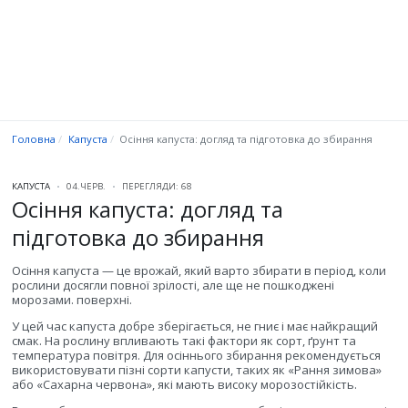
Головна
Капуста
Осіння капуста: догляд та підготовка до збирання
КАПУСТА
04.ЧЕРВ.
ПЕРЕГЛЯДИ: 68
Осіння капуста: догляд та
підготовка до збирання
Осіння капуста — це врожай, який варто збирати в період, коли
рослини досягли повної зрілості, але ще не пошкоджені
морозами. поверхні.
У цей час капуста добре зберігається, не гниє і має найкращий
смак. На рослину впливають такі фактори як сорт, ґрунт та
температура повітря. Для осіннього збирання рекомендується
використовувати пізні сорти капусти, таких як «Рання зимова»
або «Сахарна червона», які мають високу морозостійкість.