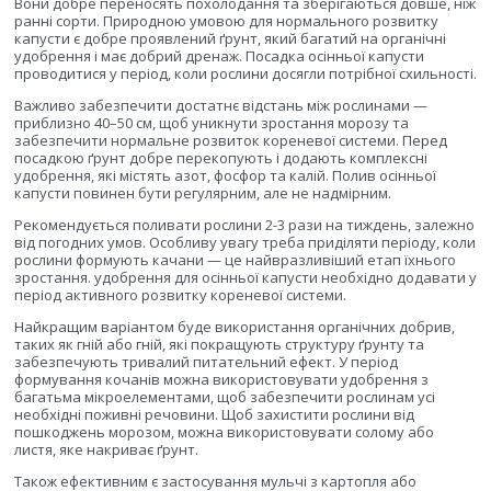
Вони добре переносять похолодання та зберігаються довше, ніж
ранні сорти. Природною умовою для нормального розвитку
капусти є добре проявлений ґрунт, який багатий на органічні
удобрення і має добрий дренаж. Посадка осінньої капусти
проводитися у період, коли рослини досягли потрібної схильності.
Важливо забезпечити достатнє відстань між рослинами —
приблизно 40–50 см, щоб уникнути зростання морозу та
забезпечити нормальне розвиток кореневої системи. Перед
посадкою ґрунт добре перекопують і додають комплексні
удобрення, які містять азот, фосфор та калій. Полив осінньої
капусти повинен бути регулярним, але не надмірним.
Рекомендується поливати рослини 2-3 рази на тиждень, залежно
від погодних умов. Особливу увагу треба приділяти періоду, коли
рослини формують качани — це найвразливіший етап їхнього
зростання. удобрення для осінньої капусти необхідно додавати у
період активного розвитку кореневої системи.
Найкращим варіантом буде використання органічних добрив,
таких як гній або гній, які покращують структуру ґрунту та
забезпечують тривалий питательний ефект. У період
формування кочанів можна використовувати удобрення з
багатьма мікроелементами, щоб забезпечити рослинам усі
необхідні поживні речовини. Щоб захистити рослини від
пошкоджень морозом, можна використовувати солому або
листя, яке накриває ґрунт.
Також ефективним є застосування мульчі з картопля або