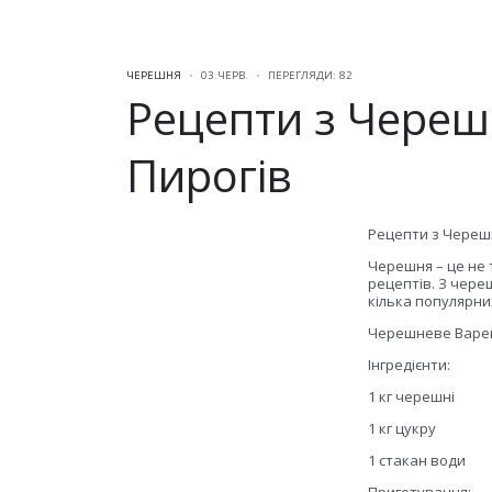
ЧЕРЕШНЯ
03.ЧЕРВ.
ПЕРЕГЛЯДИ: 82
Рецепти з Череш
Пирогів
Рецепти з Черешн
Черешня – це не 
рецептів. З чере
кілька популярни
Черешневе Варе
Інгредієнти:
1 кг черешні
1 кг цукру
1 стакан води