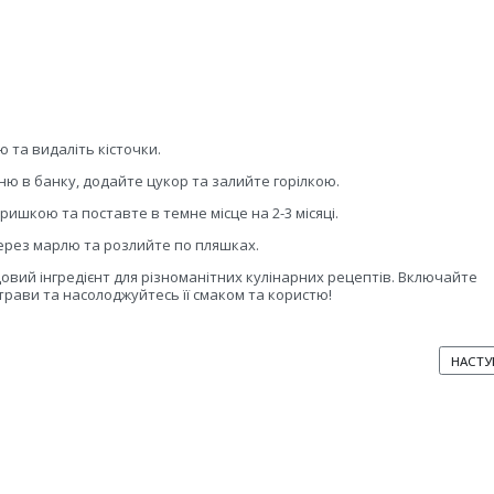
та видаліть кісточки.
ю в банку, додайте цукор та залийте горілкою.
ришкою та поставте в темне місце на 2-3 місяці.
через марлю та розлийте по пляшках.
овий інгредієнт для різноманітних кулінарних рецептів. Включайте
трави та насолоджуйтесь її смаком та користю!
ТЯ: ЯК ВИРОЩУВАТИ ЧЕРЕШНЮ В ДОМАШНІХ УМОВАХ
НАСТУ
НАСТУ