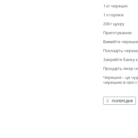
1 кг черешні
1 л горілки
200 г цукру
Приготування:
Вимийте черешню 
Покладіть черешн
Закрийте банку к
Процідіть лікер 
Черешня – це чуд
черешню в свої с
ПОПЕРЕДНЯ СТАТ
ПОПЕРЕДНЯ