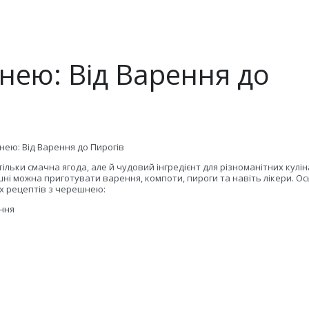
нею: Від Варення до
ею: Від Варення до Пирогів
тільки смачна ягода, але й чудовий інгредієнт для різноманітних кулі
шні можна приготувати варення, компоти, пироги та навіть лікери. Ос
х рецептів з черешнею:
ння