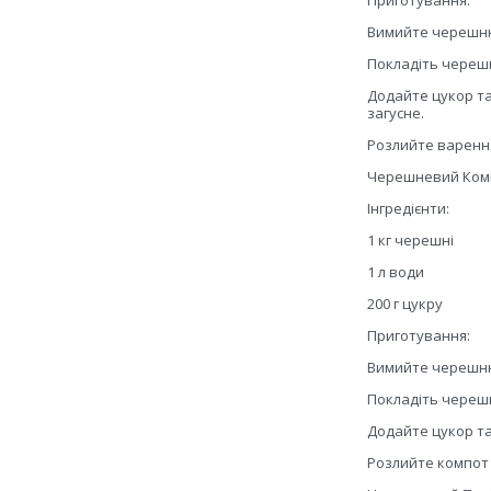
Приготування:
Вимийте черешню 
Покладіть черешн
Додайте цукор та
загусне.
Розлийте варенн
Черешневий Ком
Інгредієнти:
1 кг черешні
1 л води
200 г цукру
Приготування:
Вимийте черешню 
Покладіть черешн
Додайте цукор та
Розлийте компот