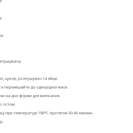
г
і
на
озпушувача
, цукор, розпушувач та яйце.
а перемішайте до однорідної маси.
ю на дно форми для випікання.
 тістом.
вці при температурі 180°C протягом 30-40 хвилин.
ер