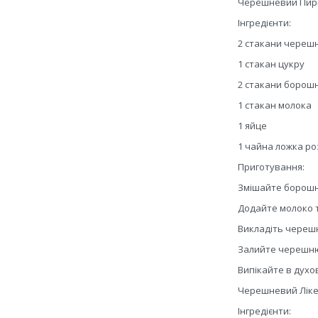
Черешневий Пирі
Інгредієнти:
2 стакани черешн
1 стакан цукру
2 стакани борош
1 стакан молока
1 яйце
1 чайна ложка р
Приготування:
Змішайте борошно
Додайте молоко т
Викладіть черешн
Залийте черешню
Випікайте в духо
Черешневий Лік
Інгредієнти: